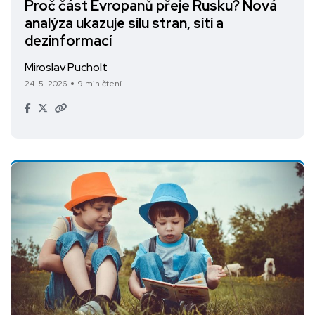
Proč část Evropanů přeje Rusku? Nová
analýza ukazuje sílu stran, sítí a
dezinformací
Miroslav Pucholt
24. 5. 2026
9 min čtení