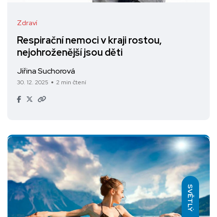
Zdraví
Respirační nemoci v kraji rostou,
nejohroženější jsou děti
Jiřina Suchorová
30. 12. 2025
2 min čtení
SVĚTLÝ