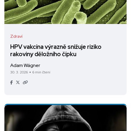
Zdraví
HPV vakcína výrazně snižuje riziko
rakoviny děložního čípku
Adam Wágner
30. 3. 2026
6 min čtení