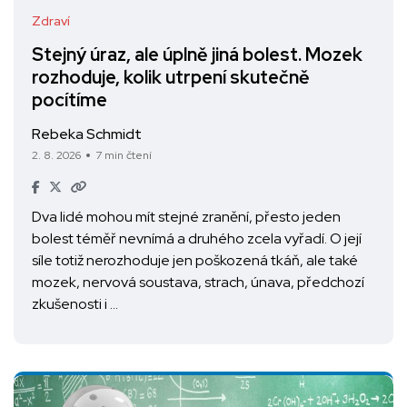
Zdraví
Stejný úraz, ale úplně jiná bolest. Mozek
rozhoduje, kolik utrpení skutečně
pocítíme
Rebeka Schmidt
2. 8. 2026
7 min čtení
Dva lidé mohou mít stejné zranění, přesto jeden
bolest téměř nevnímá a druhého zcela vyřadí. O její
síle totiž nerozhoduje jen poškozená tkáň, ale také
mozek, nervová soustava, strach, únava, předchozí
zkušenosti i …