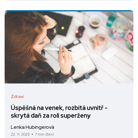
Zdraví
Úspěšná na venek, rozbitá uvnitř -
skrytá daň za roli superženy
Lenka Hubingerová
22. 11. 2025
7 min čtení