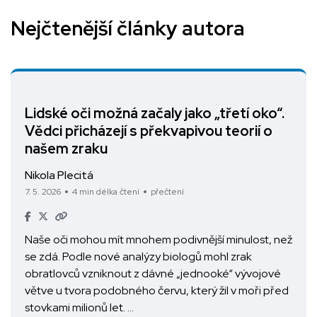
Nejčtenější články autora
Lidské oči možná začaly jako „třetí oko“.
Vědci přicházejí s překvapivou teorií o
našem zraku
Nikola Plecitá
7. 5. 2026
4 min délka čtení
přečtení
Naše oči mohou mít mnohem podivnější minulost, než
se zdá. Podle nové analýzy biologů mohl zrak
obratlovců vzniknout z dávné „jednooké“ vývojové
větve u tvora podobného červu, který žil v moři před
stovkami milionů let. …