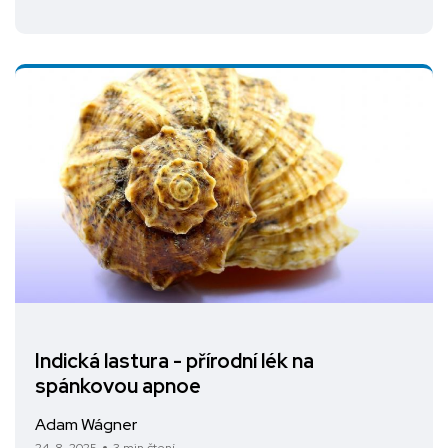
Indická lastura - přírodní lék na
spánkovou apnoe
Adam Wágner
24. 8. 2025
3 min čtení