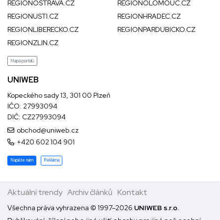
REGIONOSTRAVA.CZ
REGIONOLOMOUC.CZ
REGIONUSTI.CZ
REGIONHRADEC.CZ
REGIONLIBERECKO.CZ
REGIONPARDUBICKO.CZ
REGIONZLIN.CZ
Mapa portálů
UNIWEB
Kopeckého sady 13, 301 00 Plzeň
IČO: 27993094
DIČ: CZ27993094
obchod@uniweb.cz
+420 602 104 901
Napište nám
Reklama
Aktuální trendy
Archiv článků
Kontakt
Všechna práva vyhrazena © 1997–2026
UNIWEB s.r.o.