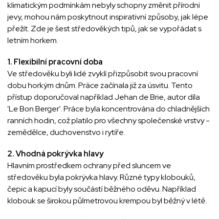
klimatickým podmínkám nebyly schopny změnit přírodní
jevy, mohou nám poskytnout inspirativní způsoby, jak lépe
přežít. Zde je šest středověkých tipů, jak se vypořádat s
letním horkem.
1. Flexibilní pracovní doba
Ve středověku byli lidé zvyklí přizpůsobit svou pracovní
dobu horkým dnům. Práce začínala již za úsvitu. Tento
přístup doporučoval například Jehan de Brie, autor díla
'Le Bon Berger'. Práce byla koncentrována do chladnějších
ranních hodin, což platilo pro všechny společenské vrstvy -
zemědělce, duchovenstvo i rytíře.
2. Vhodná pokrývka hlavy
Hlavním prostředkem ochrany před sluncem ve
středověku byla pokrývka hlavy. Různé typy klobouků,
čepic a kapucí byly součástí běžného oděvu. Například
klobouk se širokou půlmetrovou krempou byl běžný v létě.