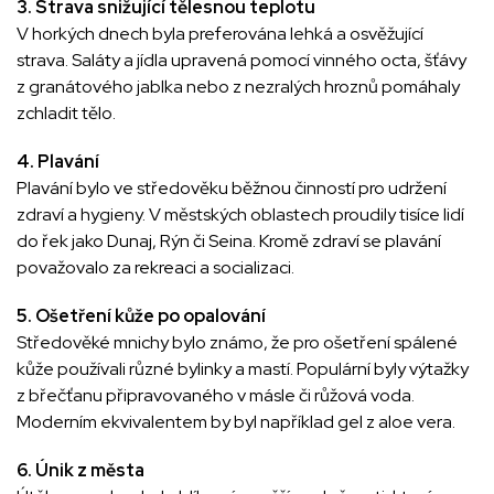
3. Strava snižující tělesnou teplotu
V horkých dnech byla preferována lehká a osvěžující
strava. Saláty a jídla upravená pomocí vinného octa, šťávy
z granátového jablka nebo z nezralých hroznů pomáhaly
zchladit tělo.
4. Plavání
Plavání bylo ve středověku běžnou činností pro udržení
zdraví a hygieny. V městských oblastech proudily tisíce lidí
do řek jako Dunaj, Rýn či Seina. Kromě zdraví se plavání
považovalo za rekreaci a socializaci.
5. Ošetření kůže po opalování
Středověké mnichy bylo známo, že pro ošetření spálené
kůže používali různé bylinky a mastí. Populární byly výtažky
z břečťanu připravovaného v másle či růžová voda.
Moderním ekvivalentem by byl například gel z aloe vera.
6. Únik z města