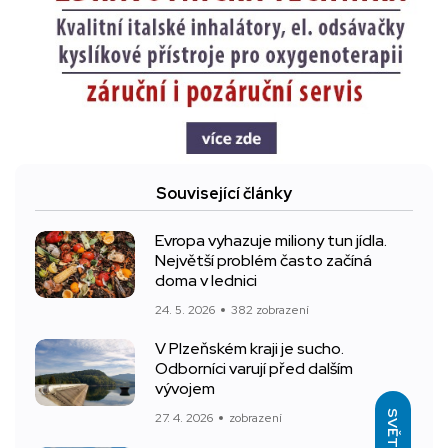
Související články
Evropa vyhazuje miliony tun jídla.
Největší problém často začíná
doma v lednici
24. 5. 2026
382 zobrazení
V Plzeňském kraji je sucho.
Odborníci varují před dalším
vývojem
SVĚTLÝ
27. 4. 2026
zobrazení