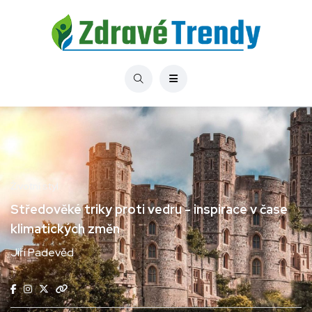
Životní styl
Středověké triky proti vedru - inspirace v čase
klimatických změn
Jiří Padevěd