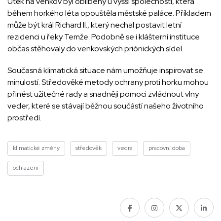
Útěk na venkov byl oblíbený u vyšší společnosti, která
během horkého léta opouštěla městské paláce. Příkladem
může být král Richard II., který nechal postavit letní
rezidenci u řeky Temže. Podobně se i klášterní instituce
občas stěhovaly do venkovských priónických sídel.
Současná klimatická situace nám umožňuje inspirovat se
minulostí. Středověké metody ochrany proti horku mohou
přinést užitečné rady a snadněji pomoci zvládnout vlny
veder, které se stávají běžnou součástí našeho životního
prostředí.
klimatické změny
středověk
vedra
pracovní doba
ochlazení