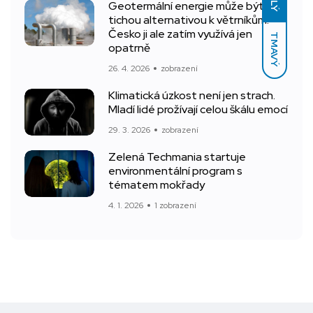
Geotermální energie může být
tichou alternativou k větrníkům.
Česko ji ale zatím využívá jen
TMAVÝ
opatrně
26. 4. 2026
zobrazení
Klimatická úzkost není jen strach.
Mladí lidé prožívají celou škálu emocí
29. 3. 2026
zobrazení
Zelená Techmania startuje
environmentální program s
tématem mokřady
4. 1. 2026
1 zobrazení