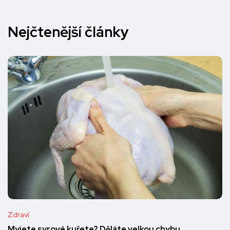
Nejčtenější články
Zdraví
Myjete syrové kuřete? Děláte velkou chybu