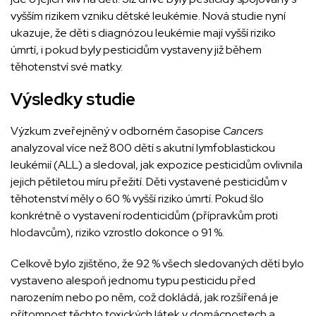
vyšším rizikem vzniku dětské leukémie. Nová studie nyní
ukazuje, že děti s diagnózou leukémie mají vyšší riziko
úmrtí, i pokud byly pesticidům vystaveny již během
těhotenství své matky.
Výsledky studie
Výzkum zveřejněný v odborném časopise
Cancers
analyzoval více než 800 dětí s akutní lymfoblastickou
leukémií (ALL) a sledoval, jak expozice pesticidům ovlivnila
jejich pětiletou míru přežití. Děti vystavené pesticidům v
těhotenství měly o 60 % vyšší riziko úmrtí. Pokud šlo
konkrétně o vystavení rodenticidům (přípravkům proti
hlodavcům), riziko vzrostlo dokonce o 91 %.
Celkově bylo zjištěno, že 92 % všech sledovaných dětí bylo
vystaveno alespoň jednomu typu pesticidu před
narozením nebo po něm, což dokládá, jak rozšířená je
přítomnost těchto toxických látek v domácnostech a