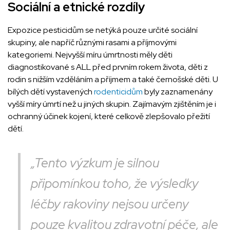
Sociální a etnické rozdíly
Expozice pesticidům se netýká pouze určité sociální
skupiny, ale napříč různými rasami a příjmovými
kategoriemi. Nejvyšší míru úmrtnosti měly děti
diagnostikované s ALL před prvním rokem života, děti z
rodin s nižším vzděláním a příjmem a také černošské děti. U
bílých dětí vystavených
rodenticidům
byly zaznamenány
vyšší míry úmrtí než u jiných skupin. Zajímavým zjištěním je i
ochranný účinek kojení, které celkově zlepšovalo přežití
dětí.
„Tento výzkum je silnou
připomínkou toho, že výsledky
léčby rakoviny nejsou určeny
pouze kvalitou zdravotní péče, ale