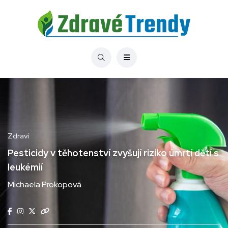
Zdraví
Pesticidy v těhotenství zvyšují riziko úmrtí dětí s
leukémií
Michaela Prokopová