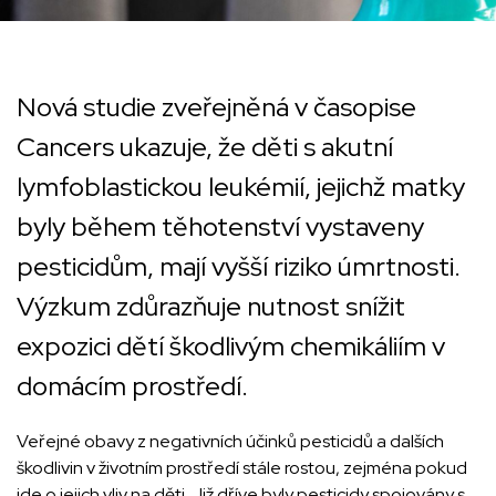
Nová studie zveřejněná v časopise
Cancers ukazuje, že děti s akutní
lymfoblastickou leukémií, jejichž matky
byly během těhotenství vystaveny
pesticidům, mají vyšší riziko úmrtnosti.
Výzkum zdůrazňuje nutnost snížit
expozici dětí škodlivým chemikáliím v
domácím prostředí.
Veřejné obavy z negativních účinků pesticidů a dalších
škodlivin v životním prostředí stále rostou, zejména pokud
jde o jejich vliv na děti. Již dříve byly pesticidy spojovány s