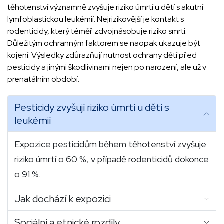
těhotenství významně zvyšuje riziko úmrtí u dětí s akutní
lymfoblastickou leukémií. Nejrizikovější je kontakt s
rodenticidy, který téměř zdvojnásobuje riziko smrti.
Důležitým ochranným faktorem se naopak ukazuje být
kojení. Výsledky zdůrazňují nutnost ochrany dětí před
pesticidy a jinými škodlivinami nejen po narození, ale už v
prenatálním období.
Pesticidy zvyšují riziko úmrtí u dětí s
leukémií
Expozice pesticidům během těhotenství zvyšuje
riziko úmrtí o 60 %, v případě rodenticidů dokonce
o 91 %.
Jak dochází k expozici
Sociální a etnické rozdíly