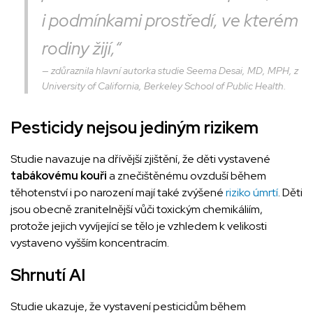
i podmínkami prostředí, ve kterém
rodiny žijí,“
zdůraznila hlavní autorka studie Seema Desai, MD, MPH, z
University of California, Berkeley School of Public Health.
Pesticidy nejsou jediným rizikem
Studie navazuje na dřívější zjištění, že děti vystavené
tabákovému kouři
a znečištěnému ovzduší během
těhotenství i po narození mají také zvýšené
riziko úmrtí
. Děti
jsou obecně zranitelnější vůči toxickým chemikáliím,
protože jejich vyvíjející se tělo je vzhledem k velikosti
vystaveno vyšším koncentracím.
Shrnutí AI
Studie ukazuje, že vystavení pesticidům během