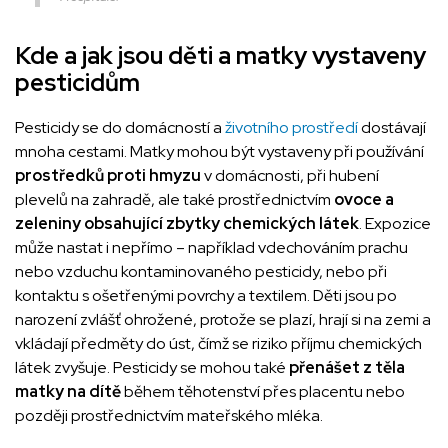
Kde a jak jsou děti a matky vystaveny
pesticidům
Pesticidy se do domácností a
životního prostředí
dostávají
mnoha cestami. Matky mohou být vystaveny při používání
prostředků proti hmyzu
v domácnosti, při hubení
plevelů na zahradě, ale také prostřednictvím
ovoce a
zeleniny obsahující zbytky chemických látek
. Expozice
může nastat i nepřímo – například vdechováním prachu
nebo vzduchu kontaminovaného pesticidy, nebo při
kontaktu s ošetřenými povrchy a textilem. Děti jsou po
narození zvlášť ohrožené, protože se plazí, hrají si na zemi a
vkládají předměty do úst, čímž se riziko příjmu chemických
látek zvyšuje. Pesticidy se mohou také
přenášet z těla
matky na dítě
během těhotenství přes placentu nebo
později prostřednictvím mateřského mléka.