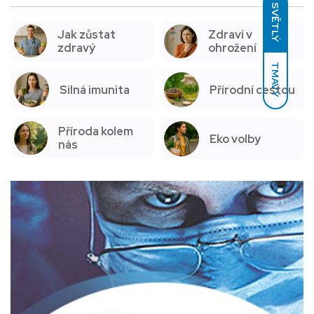
SVĚTLÝ
Jak zůstat
Zdraví v
zdravý
ohrožení
TMAVÝ
Silná imunita
Přírodní cestou
Příroda kolem
Eko volby
nás