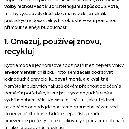
volby mohou vést k udržitelnějšímu způsobu života
,
aniž by vyžadovaly drastické změny. Zde je několik
praktických a dosažitelných kroků, které vám pomohou
přijmout zelenější budoucnost.
1. Omezuj, používej znovu,
recykluj
Rychlá móda a jednorázové zboží patří mezi největší viníky
environmentálních škod. Proto jsem začala dodržovat
jednoduché pravidlo:
kupovat méně, ale kvalitněji
.
Namísto impulzivních nákupů dávám přednost oblečení a
domácím potřebám, které jsou vyrobeny udržitelně a
vydrží mnohem déle. Většina lidí zná tři R, ale efektivní
nakládání s odpady jde nad rámec pouhého házení věcí
do recyklačního koše. Udržitelnější přístup začíná
omezením spotřeby, poté opakovaným použitím materiálů
a nakonec správnou recyklací: