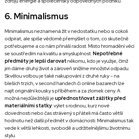
zdrojů energie a společensky odpovědných podniků.
6. Minimalismus
Minimalismus neznamená žít v nedostatku nebo si cokoli
odpírat, ale spíše vědomě přemýšlet o tom, co skutečně
potřebujeme a co nám přináší radost. Místo hromadění věcí
se soustředím na kvalitu a smysluplnost.
Nepotřebné
předměty je lepší darovat
někomu, kdo je využije, čímž
jim dáme druhý život a zároveň snížíme množství odpadu.
Skvělou volbou je také nakupování z druhé ruky – na
bleších trzích, v second handech či online bazarech lze
najít originální kousky s příběhem a za zlomek ceny. A
možná nejdůležitější je
upřednostňovat zážitky před
materiálními statky
: výlet s rodinou, kurz nové
dovednosti nebo čas strávený s přáteli má často větší
hodnotu než další předmět v domácnosti. Minimalismus tak
vede k větší lehkosti, svobodě a udržitelnějšímu životnímu
stylu.