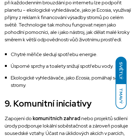
při každodenním brouzdání po internetu lze podpořit
planetu – ekologické vyhledávače, jako je Ecosia, využívají
příjmy z reklam k financování výsadby stromů po celém
světě. Technologie tak mohou fungovat nejen jako
pohodlní pomocníci, ale i jako nástroj, jak dělat malé kroky
směrem k větší odpovědnosti vůči životnímu prostředí.
Chytré měřiče sledují spotřebu energie.
SVĚTLÝ
Úsporné sprchy a toalety snižují spotřebu vody.
Ekologické vyhledávače, jako
Ecosia
, pomáhají sázet
stromy.
TMAVÝ
9. Komunitní iniciativy
Zapojení do
komunitních zahrad
nebo projektů sdílení
úrody podporuje lokální soběstačnost a zároveň posiluje
sousedské vztahy. Účast na úklidových akcích v parcích,