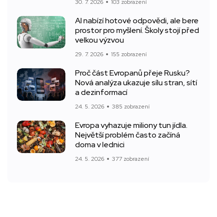
30. 7. 2026
103 zobrazení
AI nabízí hotové odpovědi, ale bere
prostor pro myšlení. Školy stojí před
velkou výzvou
29. 7. 2026
155 zobrazení
Proč část Evropanů přeje Rusku?
Nová analýza ukazuje sílu stran, sítí
a dezinformací
24. 5. 2026
385 zobrazení
Evropa vyhazuje miliony tun jídla.
Největší problém často začíná
doma v lednici
24. 5. 2026
377 zobrazení