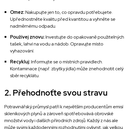
Omez:
Nakupujte jen to, co opravdu potřebujete.
Upřednostněte kvalitu před kvantitou a vyhněte se
nadměrnému odpadu.
Používej znovu:
Investujte do opakovaně použitelných
tašek, lahví na vodu a nádob. Opravujte místo
vyhazování.
Recykluj:
Informujte se o místních pravidlech.
Kontaminace (např. zbytky jídla) může znehodnotit celý
sběr recyklátu.
2. Přehodnoťte svou stravu
Potravinářský průmysl patří k největším producentům emisí
skleníkových plynů a zároveň spotřebovává obrovské
množství vody i dalších přírodních zdrojů. Každý z nás ale
může svými každodenními rozhodnutími ovlivnit, jak velkou