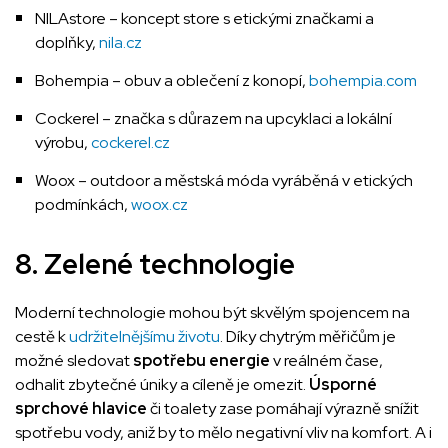
NILAstore – koncept store s etickými značkami a
doplňky,
nila.cz
Bohempia – obuv a oblečení z konopí,
bohempia.com
Cockerel – značka s důrazem na upcyklaci a lokální
výrobu,
cockerel.cz
Woox – outdoor a městská móda vyráběná v etických
podmínkách,
woox.cz
8. Zelené technologie
Moderní technologie mohou být skvělým spojencem na
cestě k
udržitelnějšímu životu
. Díky chytrým měřičům je
možné sledovat
spotřebu energie
v reálném čase,
odhalit zbytečné úniky a cíleně je omezit.
Úsporné
sprchové hlavice
či toalety zase pomáhají výrazně snížit
spotřebu vody, aniž by to mělo negativní vliv na komfort. A i