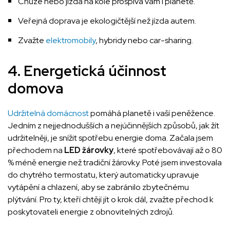
Chůze nebo jízda na kole prospívá vám i planetě.
Veřejná doprava je ekologičtější než jízda autem.
Zvažte
elektromobily
, hybridy nebo car-sharing.
4. Energetická účinnost
domova
Udržitelná domácnost
pomáhá planetě i vaší peněžence.
Jedním z nejjednodušších a nejúčinnějších způsobů, jak žít
udržitelněji, je snížit spotřebu energie doma. Začala jsem
přechodem na
LED žárovky
, které spotřebovávají až o 80
% méně energie než tradiční žárovky. Poté jsem investovala
do chytrého termostatu, který automaticky upravuje
vytápění a chlazení, aby se zabránilo zbytečnému
plýtvání. Pro ty, kteří chtějí jít o krok dál, zvažte přechod k
poskytovateli energie z obnovitelných zdrojů.