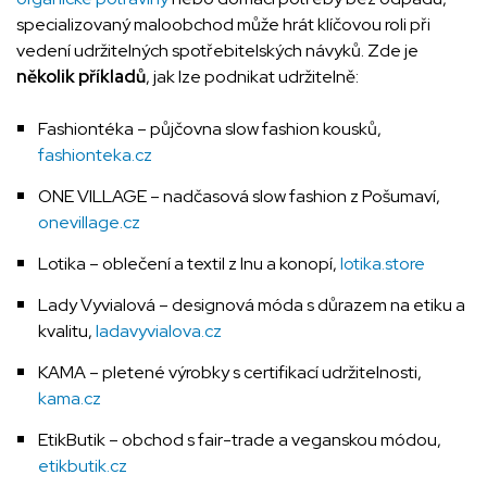
specializovaný maloobchod může hrát klíčovou roli při
vedení udržitelných spotřebitelských návyků. Zde je
několik příkladů
, jak lze podnikat udržitelně:
Fashiontéka – půjčovna slow fashion kousků,
fashionteka.cz
ONE VILLAGE – nadčasová slow fashion z Pošumaví,
onevillage.cz
Lotika – oblečení a textil z lnu a konopí,
lotika.store
Lady Vyvialová – designová móda s důrazem na etiku a
kvalitu,
ladavyvialova.cz
KAMA – pletené výrobky s certifikací udržitelnosti,
kama.cz
EtikButik – obchod s fair-trade a veganskou módou,
etikbutik.cz