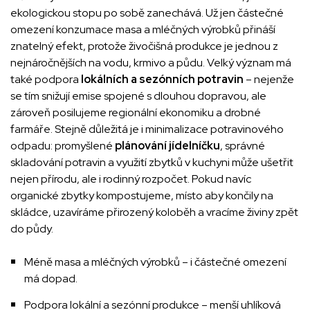
ekologickou stopu po sobě zanechává. Už jen částečné
omezení konzumace masa a mléčných výrobků přináší
znatelný efekt, protože živočišná produkce je jednou z
nejnáročnějších na vodu, krmivo a půdu. Velký význam má
také podpora
lokálních a sezónních potravin
– nejenže
se tím snižují emise spojené s dlouhou dopravou, ale
zároveň posilujeme regionální ekonomiku a drobné
farmáře. Stejně důležitá je i minimalizace potravinového
odpadu: promyšlené
plánování jídelníčku
, správné
skladování potravin a využití zbytků v kuchyni může ušetřit
nejen přírodu, ale i rodinný rozpočet. Pokud navíc
organické zbytky kompostujeme, místo aby končily na
skládce, uzavíráme přirozený koloběh a vracíme živiny zpět
do půdy.
Méně masa a mléčných výrobků – i částečné omezení
má dopad.
Podpora lokální a sezónní produkce – menší uhlíková