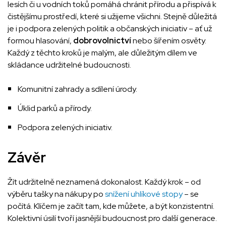
lesích či u vodních toků pomáhá chránit přírodu a přispívá k
čistějšímu prostředí, které si užijeme všichni. Stejně důležitá
je i podpora zelených politik a občanských iniciativ – ať už
formou hlasování,
dobrovolnictví
nebo šířením osvěty.
Každý z těchto kroků je malým, ale důležitým dílem ve
skládance udržitelné budoucnosti.
Komunitní zahrady a sdílení úrody.
Úklid parků a přírody.
Podpora zelených iniciativ.
Závěr
Žít udržitelně neznamená dokonalost. Každý krok – od
výběru tašky na nákupy po
snížení uhlíkové stopy
– se
počítá. Klíčem je začít tam, kde můžete, a být konzistentní.
Kolektivní úsilí tvoří jasnější budoucnost pro další generace.