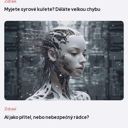
Zdraví
Myjete syrové kuřete? Děláte velkou chybu
Zdraví
AI jako přítel, nebo nebezpečný rádce?