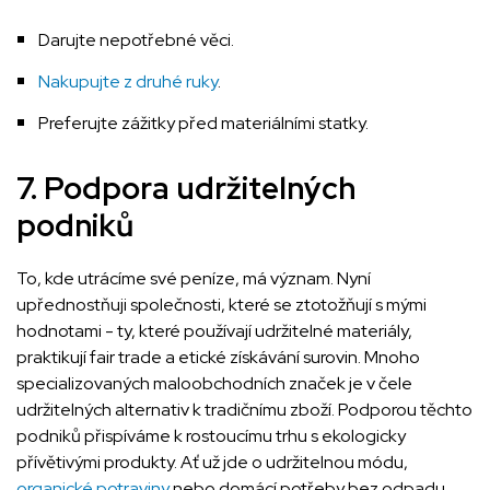
Darujte nepotřebné věci.
Nakupujte z druhé ruky
.
Preferujte zážitky před materiálními statky.
7. Podpora udržitelných
podniků
To, kde utrácíme své peníze, má význam. Nyní
upřednostňuji společnosti, které se ztotožňují s mými
hodnotami - ty, které používají udržitelné materiály,
praktikují fair trade a etické získávání surovin. Mnoho
specializovaných maloobchodních značek je v čele
udržitelných alternativ k tradičnímu zboží. Podporou těchto
podniků přispíváme k rostoucímu trhu s ekologicky
přívětivými produkty. Ať už jde o udržitelnou módu,
organické potraviny
nebo domácí potřeby bez odpadu,