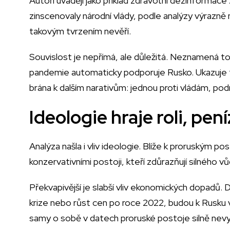
Autoři uvádějí jako příklad zdravotní dezinformace 
zinscenovaly národní vlády, podle analýzy výrazně m
takovým tvrzením nevěří.
Souvislost je nepřímá, ale důležitá. Neznamená t
pandemie automaticky podporuje Rusko. Ukazuje to
brána k dalším narativům: jednou proti vládám, podru
Ideologie hraje roli, pe
Analýza našla i vliv ideologie. Blíže k proruským pos
konzervativními postoji, kteří zdůrazňují silného 
Překvapivější je slabší vliv ekonomických dopadů. D
krize nebo růst cen po roce 2022, budou k Rusku vs
samy o sobě v datech proruské postoje silně nevys