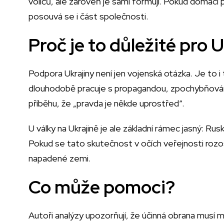
voličů, ale zároveň je sami formují. Pokud domácí po
posouvá se i část společnosti.
Proč je to důležité pro 
Podpora Ukrajiny není jen vojenská otázka. Je to 
dlouhodobě pracuje s propagandou, zpochybňováním
příběhu, že „pravda je někde uprostřed“.
U války na Ukrajině je ale základní rámec jasný: Rus
Pokud se tato skutečnost v očích veřejnosti rozos
napadené zemi.
Co může pomoci?
Autoři analýzy upozorňují, že účinná obrana musí mí