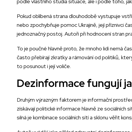
podle vlastního studia situace, ale i podle toho, jak
Pokud oblíbená strana dlouhodobě vystupuje vstříc
nebo zpochybňuje pomoc Ukrajině, její příznivci čas
jednoznačný postoj. Autoři při hodnocení stran prac
To je poučné hlavně proto, že mnoho lidí nemá čas 
často přebírají zkratky a rámování od politiků, kt
to posunout i její voliče.
Dezinformace fungují ja
Druhým výrazným faktorem je informační prostředí. P
získávají politické informace hlavně ze sociálních s
silná je kombinace sociálních sítí a sklonu věřit kon