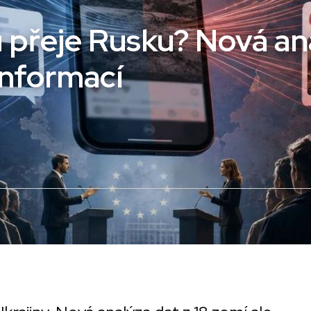
 přeje Rusku? Nová an
zinformací