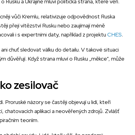
 o Rusku a Ukrajině mluví politická strana, které věří.
něji vůči Kremlu, relativizuje odpovědnost Ruska
těji přejí vítězství Rusku nebo zaujímají méně
ovali i s expertními daty, například z projektu
CHES
.
ani chuť sledovat válku do detailu. V takové situaci
erým důvěřují. Když strana mluví o Rusku „měkce“, může
ko zesilovač
roruské názory se častěji objevují u lidí, kteří
ítí, chatovacích aplikací a neověřených zdrojů. Zvlášť
spiračním teoriím.