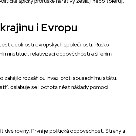
litické špičky proruské narativy zesilují nebo tolerují,
Ukrajinu i Evropu
i test odolnosti evropských společností. Rusko
 institucí, relativizací odpovědnosti a šířením
ko zahájilo rozsáhlou invazi proti sousednímu státu.
tří, oslabuje se i ochota nést náklady pomoci
t dvě roviny. První je politická odpovědnost. Strany a