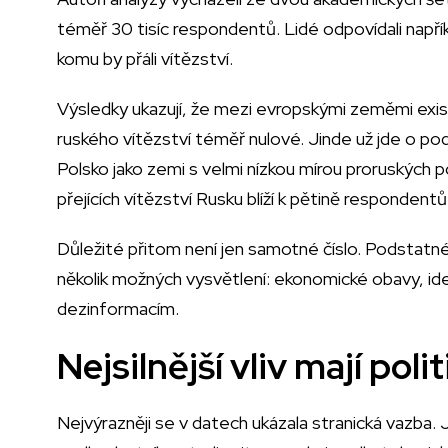
téměř 30 tisíc respondentů. Lidé odpovídali napřík
komu by přáli vítězství.
Výsledky ukazují, že mezi evropskými zeměmi existu
ruského vítězství téměř nulové. Jinde už jde o podíl
Polsko jako zemi s velmi nízkou mírou proruských p
přejících vítězství Rusku blíží k pětině respondentů
Důležité přitom není jen samotné číslo. Podstatné 
několik možných vysvětlení: ekonomické obavy, ideo
dezinformacím.
Nejsilnější vliv mají poli
Nejvýrazněji se v datech ukázala stranická vazba. Ji