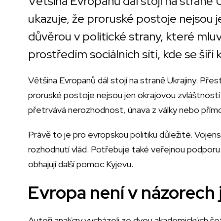
Většina Evropanů dál stojí na straně U
ukazuje, že proruské postoje nejsou j
důvěrou v politické strany, které mluví
prostředím sociálních sítí, kde se šíř
Většina Evropanů dál stojí na straně Ukrajiny. Pře
proruské postoje nejsou jen okrajovou zvláštností n
přetrvává nerozhodnost, únava z války nebo přím
Právě to je pro evropskou politiku důležité. Vojens
rozhodnutí vlád. Potřebuje také veřejnou podporu. 
obhajují další pomoc Kyjevu.
Evropa není v názorech
Autoři analýzy vycházeli ze dvou akademických še