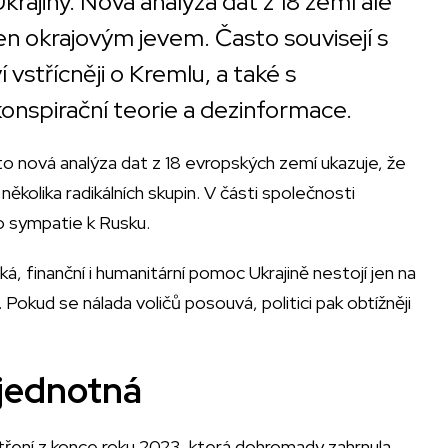
krajiny. Nová analýza dat z 18 zemí ale
en okrajovým jevem. Často souvisejí s
 vstřícněji o Kremlu, a také s
í konspirační teorie a dezinformace.
sto nová analýza dat z 18 evropských zemí ukazuje, že
ěkolika radikálních skupin. V části společnosti
o sympatie k Rusku.
ká, finanční i humanitární pomoc Ukrajině nestojí jen na
Pokud se nálada voličů posouvá, politici pak obtížněji
 jednotná
tření z konce roku 2023, která dohromady zahrnula