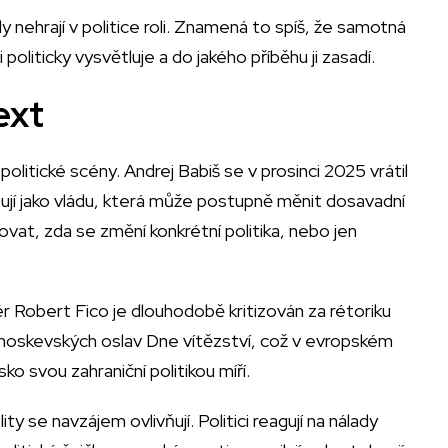
 nehrají v politice roli. Znamená to spíš, že samotná
politicky vysvětluje a do jakého příběhu ji zasadí.
ext
politické scény. Andrej Babiš se v prosinci 2025 vrátil
sují jako vládu, která může postupně měnit dosavadní
dovat, zda se změní konkrétní politika, nebo jen
r Robert Fico je dlouhodobě kritizován za rétoriku
l moskevských oslav Dne vítězství, což v evropském
o svou zahraniční politikou míří.
ity se navzájem ovlivňují. Politici reagují na nálady