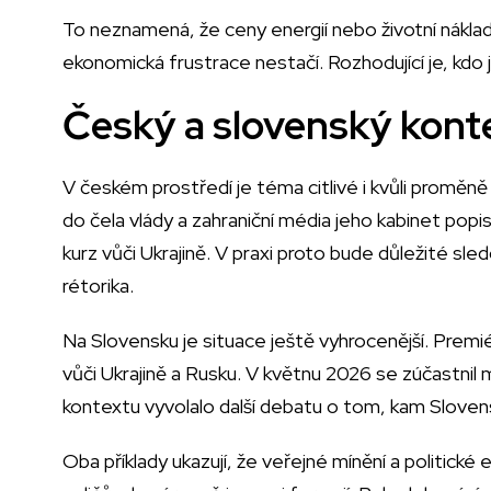
To neznamená, že ceny energií nebo životní náklady
ekonomická frustrace nestačí. Rozhodující je, kdo ji 
Český a slovenský kont
V českém prostředí je téma citlivé i kvůli proměně 
do čela vlády a zahraniční média jeho kabinet popi
kurz vůči Ukrajině. V praxi proto bude důležité sle
rétorika.
Na Slovensku je situace ještě vyhrocenější. Premié
vůči Ukrajině a Rusku. V květnu 2026 se zúčastni
kontextu vyvolalo další debatu o tom, kam Slovensk
Oba příklady ukazují, že veřejné mínění a politické el