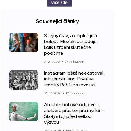
Související články
Stejný úraz, ale úplně jiná
bolest. Mozek rozhoduje,
kolik utrpení skutečně
pocítíme
2. 8. 2026
73 zobrazení
Instagram ještě neexistoval,
influenceři ano. První se
zrodili v Paříži po revoluci.
30. 7. 2026
101 zobrazení
AI nabízí hotové odpovědi,
ale bere prostor pro myšlení.
Školy stojí před velkou
výzvou
29. 7. 2026
149 zobrazení