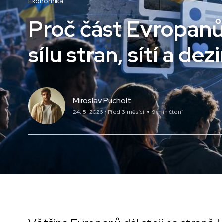
Ekonomika
Proč část Evropanů
sílu stran, sítí a de
Miroslav Pucholt
24. 5. 2026 • Před 3 měsíci
9 min čtení