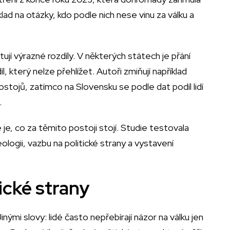
lad na otázky, kdo podle nich nese vinu za válku a
jí výrazné rozdíly. V některých státech je přání
, který nelze přehlížet. Autoři zmiňují například
ostojů, zatímco na Slovensku se podle dat podíl lidí
.
je, co za těmito postoji stojí. Studie testovala
logii, vazbu na politické strany a vystavení
tické strany
nými slovy: lidé často nepřebírají názor na válku jen