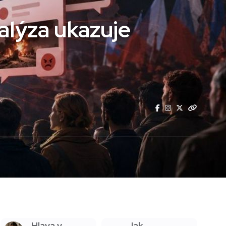
alýza ukazuje
Hlava v
Jak