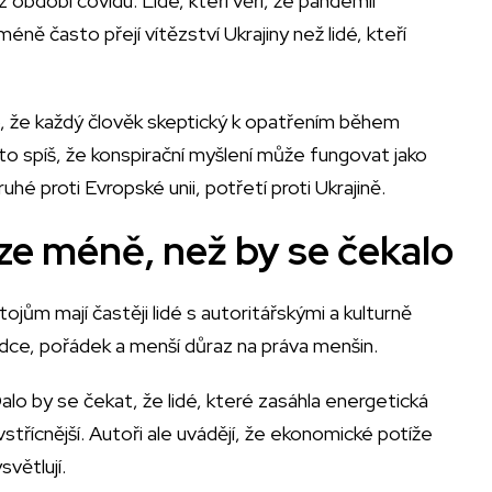
z období covidu. Lidé, kteří věří, že pandemii
éně často přejí vítězství Ukrajiny než lidé, kteří
o, že každý člověk skeptický k opatřením během
 spíš, že konspirační myšlení může fungovat jako
hé proti Evropské unii, potřetí proti Ukrajině.
níze méně, než by se čekalo
tojům mají častěji lidé s autoritářskými a kulturně
vůdce, pořádek a menší důraz na práva menšin.
alo by se čekat, že lidé, které zasáhla energetická
třícnější. Autoři ale uvádějí, že ekonomické potíže
větlují.