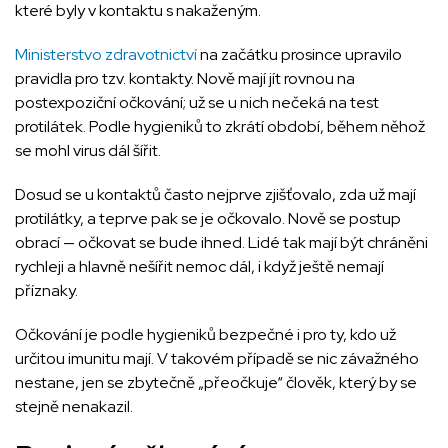
které byly v kontaktu s nakaženým.
Ministerstvo zdravotnictví
na začátku prosince upravilo
pravidla pro tzv. kontakty. Nově mají jít rovnou na
postexpoziční očkování; už se u nich nečeká na test
protilátek. Podle hygieniků to zkrátí období, během něhož
se mohl virus dál šířit.
Dosud se u kontaktů často nejprve zjišťovalo, zda už mají
protilátky, a teprve pak se je očkovalo. Nově se postup
obrací — očkovat se bude ihned. Lidé tak mají být chráněni
rychleji a hlavně nešířit nemoc dál, i když ještě nemají
příznaky.
Očkování je podle hygieniků bezpečné i pro ty, kdo už
určitou imunitu mají. V takovém případě se nic závažného
nestane, jen se zbytečně „přeočkuje“ člověk, který by se
stejně nenakazil.