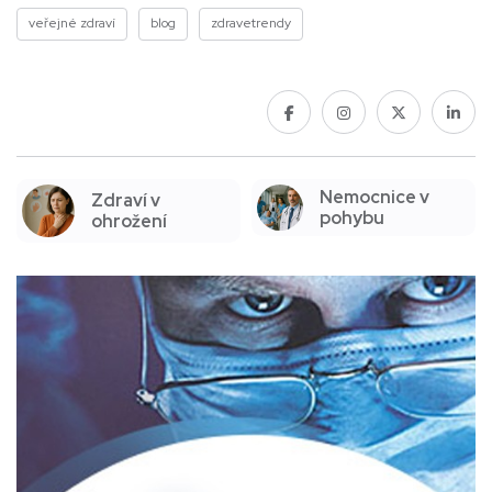
veřejné zdraví
blog
zdravetrendy
Nemocnice v
Zdraví v
pohybu
ohrožení