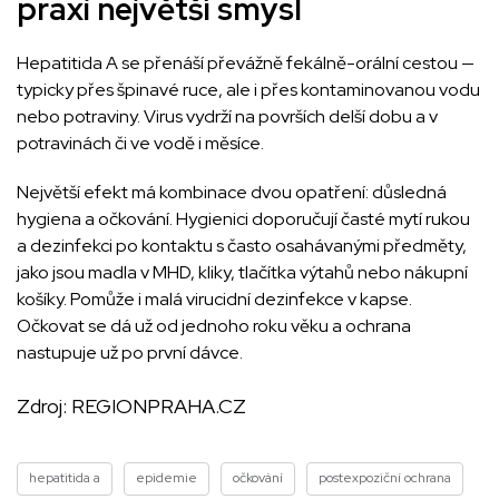
praxi největší smysl
Hepatitida A se přenáší převážně fekálně-orální cestou —
typicky přes špinavé ruce, ale i přes kontaminovanou vodu
nebo potraviny. Virus vydrží na površích delší dobu a v
potravinách či ve vodě i měsíce.
Největší efekt má kombinace dvou opatření: důsledná
hygiena a očkování. Hygienici doporučují časté mytí rukou
a dezinfekci po kontaktu s často osahávanými předměty,
jako jsou madla v MHD, kliky, tlačítka výtahů nebo nákupní
košíky. Pomůže i malá virucidní dezinfekce v kapse.
Očkovat se dá už od jednoho roku věku a ochrana
nastupuje už po první dávce.
Zdroj:
REGIONPRAHA.CZ
hepatitida a
epidemie
očkování
postexpoziční ochrana