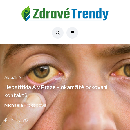
Aktuálně
Hepatitida A v Praze - okamžité očkování
kontaktů
Michaela Prokopová