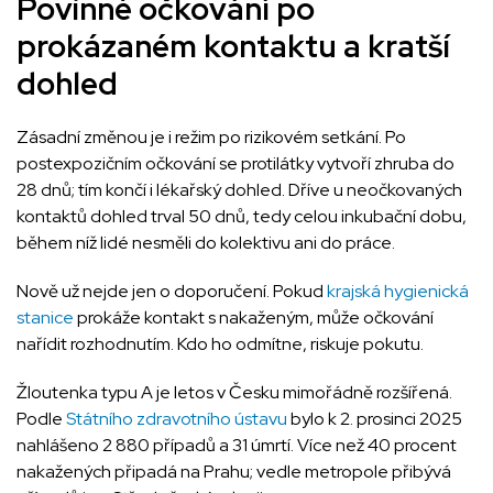
Povinné očkování po
prokázaném kontaktu a kratší
dohled
Zásadní změnou je i režim po rizikovém setkání. Po
postexpozičním očkování se protilátky vytvoří zhruba do
28 dnů; tím končí i lékařský dohled. Dříve u neočkovaných
kontaktů dohled trval 50 dnů, tedy celou inkubační dobu,
během níž lidé nesměli do kolektivu ani do práce.
Nově už nejde jen o doporučení. Pokud
krajská hygienická
stanice
prokáže kontakt s nakaženým, může očkování
nařídit rozhodnutím. Kdo ho odmítne, riskuje pokutu.
Žloutenka typu A je letos v Česku mimořádně rozšířená.
Podle
Státního zdravotního ústavu
bylo k 2. prosinci 2025
nahlášeno 2 880 případů a 31 úmrtí. Více než 40 procent
nakažených připadá na Prahu; vedle metropole přibývá