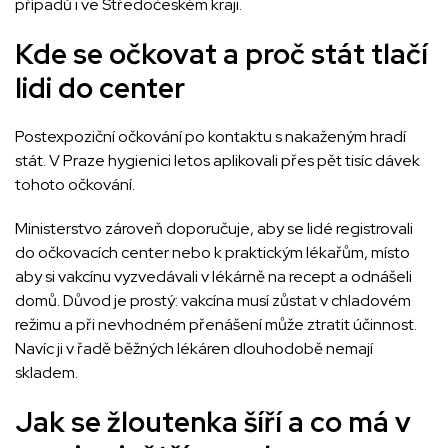
případů i ve Středočeském kraji.
Kde se očkovat a proč stát tlačí
lidi do center
Postexpoziční očkování po kontaktu s nakaženým hradí
stát. V Praze hygienici letos aplikovali přes pět tisíc dávek
tohoto očkování.
Ministerstvo zároveň doporučuje, aby se lidé registrovali
do očkovacích center nebo k praktickým lékařům, místo
aby si vakcínu vyzvedávali v lékárně na recept a odnášeli
domů. Důvod je prostý: vakcína musí zůstat v chladovém
režimu a při nevhodném přenášení může ztratit účinnost.
Navíc ji v řadě běžných lékáren dlouhodobě nemají
skladem.
Jak se žloutenka šíří a co má v