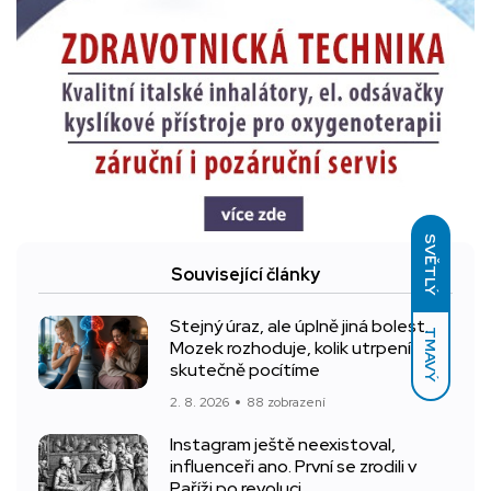
SVĚTLÝ
Související články
Stejný úraz, ale úplně jiná bolest.
TMAVÝ
Mozek rozhoduje, kolik utrpení
skutečně pocítíme
2. 8. 2026
88 zobrazení
Instagram ještě neexistoval,
influenceři ano. První se zrodili v
Paříži po revoluci.