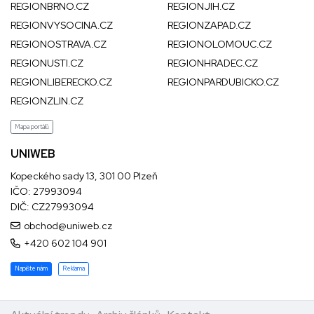
REGIONBRNO.CZ
REGIONJIH.CZ
REGIONVYSOCINA.CZ
REGIONZAPAD.CZ
REGIONOSTRAVA.CZ
REGIONOLOMOUC.CZ
REGIONUSTI.CZ
REGIONHRADEC.CZ
REGIONLIBERECKO.CZ
REGIONPARDUBICKO.CZ
REGIONZLIN.CZ
Mapa portálů
UNIWEB
Kopeckého sady 13, 301 00 Plzeň
IČO: 27993094
DIČ: CZ27993094
obchod@uniweb.cz
+420 602 104 901
Napište nám
Reklama