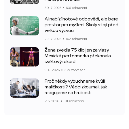
30. 7. 2026
106 zobrazení
AI nabízí hotové odpovědi, ale bere
prostor pro myšlení. Školy stojí před
velkou výzvou
29. 7. 2026
162 zobrazení
Žena zvedla 75 kilo jen za vlasy.
Mexická performerka překonala
světový rekord
9. 6. 2026
279 zobrazení
Proč někdy vybuchneme kvůli
maličkosti? Vědci zkoumali, jak
reagujeme na hrubost
7. 6. 2026
311 zobrazení