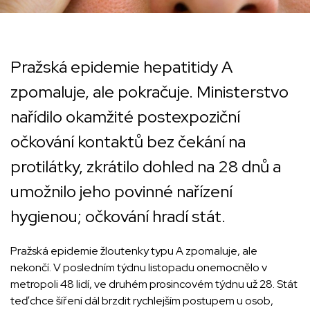
Pražská epidemie hepatitidy A
zpomaluje, ale pokračuje. Ministerstvo
nařídilo okamžité postexpoziční
očkování kontaktů bez čekání na
protilátky, zkrátilo dohled na 28 dnů a
umožnilo jeho povinné nařízení
hygienou; očkování hradí stát.
Pražská epidemie žloutenky typu A zpomaluje, ale
nekončí. V posledním týdnu listopadu onemocnělo v
metropoli 48 lidí, ve druhém prosincovém týdnu už 28. Stát
teď chce šíření dál brzdit rychlejším postupem u osob,