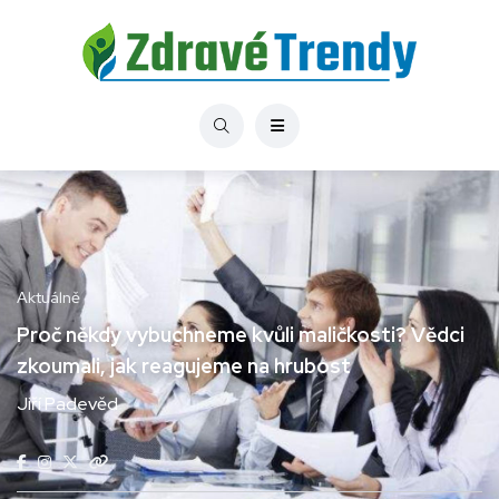
Aktuálně
Proč někdy vybuchneme kvůli maličkosti? Vědci
zkoumali, jak reagujeme na hrubost
Jiří Padevěd