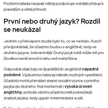
Pozitivní nálada naopak někdy podporuje volnější přístup k
pravidlům a větší přímost.
První nebo druhý jazyk? Rozdíl
se neukázal
Jedním z překvapení studie bylo to, co se nestalo. Autoři
předpokládali, že účastníci budou v angličtině, tedy ve
druhém jazyce, tolerantnější. Druhý jazyk totiž může mít pro
člověka menší emoční váhu než mateřština.
Odpovědi však byly ve španělštině i angličtině
nápadně
podobné
. Výzkumníci nabízejí několik možných vysvětlení.
Účastníci mohli přenášet stejné sociální vzorce z prvního
jazyka do druhého. Roli mohla hrát i
vysoká úroveň
angličtiny
, protože všichni účastníci měli pokročilejší
znalost jazyka, tedy upper-intermediate a výš.