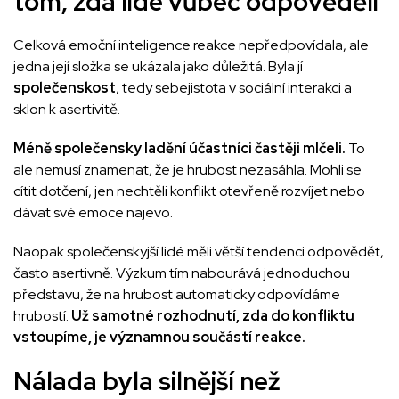
tom, zda lidé vůbec odpověděli
Celková emoční inteligence reakce nepředpovídala, ale
jedna její složka se ukázala jako důležitá. Byla jí
společenskost
, tedy sebejistota v sociální interakci a
sklon k asertivitě.
Méně společensky ladění účastníci častěji mlčeli.
To
ale nemusí znamenat, že je hrubost nezasáhla. Mohli se
cítit dotčení, jen nechtěli konflikt otevřeně rozvíjet nebo
dávat své emoce najevo.
Naopak společenskyjší lidé měli větší tendenci odpovědět,
často asertivně. Výzkum tím nabourává jednoduchou
představu, že na hrubost automaticky odpovídáme
hrubostí.
Už samotné rozhodnutí, zda do konfliktu
vstoupíme, je významnou součástí reakce.
Nálada byla silnější než