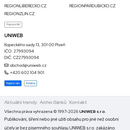
REGIONLIBERECKO.CZ
REGIONPARDUBICKO.CZ
REGIONZLIN.CZ
Mapa portálů
UNIWEB
Kopeckého sady 13, 301 00 Plzeň
IČO: 27993094
DIČ: CZ27993094
obchod@uniweb.cz
+420 602 104 901
Napište nám
Reklama
Aktuální trendy
Archiv článků
Kontakt
Všechna práva vyhrazena © 1997–2026
UNIWEB s.r.o.
Publikování, šíření nebo jiné užití obsahu pro jiné než osobní
účely je bez písemného souhlasu UNIWEB s.r.o. zakázáno.