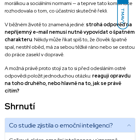
morálkou a sociálními normami — a teprve tato kombinace
rozhodovala o tom, co účastníci skutečně řekli.
TMAVÝ
V běžném životě to znamená jediné:
strohá odpověď na
nepříjemný e-mail nemusí nutně vypovídat o špatném
charakteru
. Někdy může říkat spíš to, že člověk špatně
spal, nestihl oběd, má za sebou těžké ráno nebo se cestou
do práce zasekl v dopravě.
A možná právě proto stojí za to si před odesláním ostré
odpovědi položit jednoduchou otázku:
reaguji opravdu
na toho druhého, nebo hlavně na to, jak se právě
cítím?
Shrnutí
Co studie zjistila o emoční inteligenci?