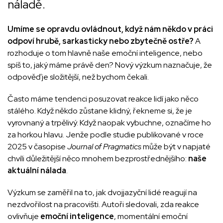
náladě.
Umíme se opravdu ovládnout, když nám někdo v práci
odpoví hrubě, sarkasticky nebo zbytečně ostře?
A
rozhoduje o tom hlavně naše emoční inteligence, nebo
spíš to, jaký máme právě den? Nový výzkum naznačuje, že
odpověď je složitější, než bychom čekali.
Často máme tendenci posuzovat reakce lidí jako něco
stálého. Když někdo zůstane klidný, řekneme si, že je
vyrovnaný a trpělivý. Když naopak vybuchne, označíme ho
za horkou hlavu. Jenže podle studie publikované v roce
2025 v časopise
Journal of Pragmatics
může být v napjaté
chvíli důležitější něco mnohem bezprostřednějšího:
naše
aktuální nálada
.
Výzkum se zaměřil na to, jak dvojjazyční lidé reagují na
nezdvořilost na pracovišti. Autoři sledovali, zda reakce
ovlivňuje
emoční inteligence
, momentální emoční