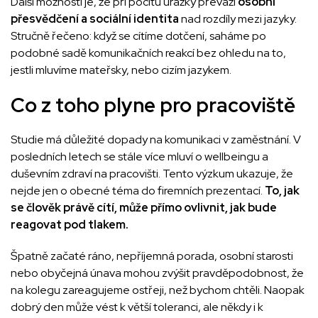
Další možností je, že při pocitu urážky převáží
osobní
přesvědčení a sociální identita
nad rozdíly mezi jazyky.
Stručně řečeno: když se cítíme dotčení, saháme po
podobné sadě komunikačních reakcí bez ohledu na to,
jestli mluvíme mateřsky, nebo cizím jazykem.
Co z toho plyne pro pracoviště
Studie má důležité dopady na komunikaci v zaměstnání. V
posledních letech se stále více mluví o wellbeingu a
duševním zdraví na pracovišti. Tento výzkum ukazuje, že
nejde jen o obecné téma do firemních prezentací.
To, jak
se člověk právě cítí, může přímo ovlivnit, jak bude
reagovat pod tlakem.
Špatně začaté ráno, nepříjemná porada, osobní starosti
nebo obyčejná únava mohou zvýšit pravděpodobnost, že
na kolegu zareagujeme ostřeji, než bychom chtěli. Naopak
dobrý den může vést k větší toleranci, ale někdy i k