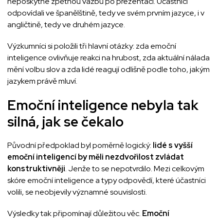
neposkytne zpětnou vazbu po prezentaci. Účastníci
odpovídali ve španělštině, tedy ve svém prvním jazyce, i v
angličtině, tedy ve druhém jazyce.
Výzkumníci si položili tři hlavní otázky: zda emoční
inteligence ovlivňuje reakci na hrubost, zda aktuální nálada
mění volbu slov a zda lidé reagují odlišně podle toho, jakým
jazykem právě mluví.
Emoční inteligence nebyla tak
silná, jak se čekalo
Původní předpoklad byl poměrně logický:
lidé s vyšší
emoční inteligencí by měli nezdvořilost zvládat
konstruktivněji
. Jenže to se nepotvrdilo. Mezi celkovým
skóre emoční inteligence a typy odpovědí, které účastníci
volili, se neobjevily významné souvislosti.
Výsledky tak připomínají důležitou věc.
Emoční