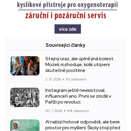
Související články
Stejný úraz, ale úplně jiná bolest.
Mozek rozhoduje, kolik utrpení
skutečně pocítíme
2. 8. 2026
93 zobrazení
Instagram ještě neexistoval,
influenceři ano. První se zrodili v
Paříži po revoluci.
30. 7. 2026
108 zobrazení
AI nabízí hotové odpovědi, ale bere
prostor pro myšlení. Školy stojí před