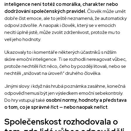
inteligence není totéž co morálka, charakter nebo
dodržování společenských pravidel.
Člověk může umět
dobře číst emoce, ale to ještě neznamená, že automaticky
odpoví zdvořile. A naopak i člověk, který se v emocích
necítí úplně jistě, může zvolit zdrženlivost, protože mu to
velí jeho hodnoty.
Ukazovaly to i komentáře některých účastníků s nižším
skóre emoční inteligence. Ti se rozhodli nereagovat vůbec,
protože nechtěli říct něco, čeho by později litovali, nebo se
nechtěli „snižovat na úroveň“ druhého člověka.
Jinými slovy: i když nás hrubá poznámka zasáhne, konečná
odpověď nemusí být jen výsledkem emoční sebekontroly.
Do hry vstupují také
osobní normy, hodnoty a představa
o tom, co je správné říct — nebo naopak neříct
.
Společenskost rozhodovala o