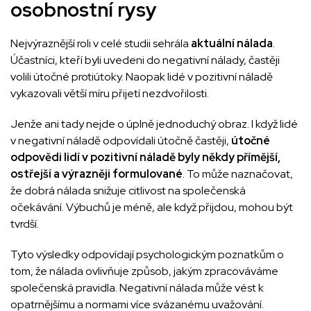
osobnostní rysy
Nejvýraznější roli v celé studii sehrála
aktuální nálada
.
Účastníci, kteří byli uvedeni do negativní nálady, častěji
volili útočné protiútoky. Naopak lidé v pozitivní náladě
vykazovali větší míru přijetí nezdvořilosti.
Jenže ani tady nejde o úplně jednoduchý obraz. I když lidé
v negativní náladě odpovídali útočně častěji,
útočné
odpovědi lidí v pozitivní náladě byly někdy přímější,
ostřejší a výrazněji formulované
. To může naznačovat,
že dobrá nálada snižuje citlivost na společenská
očekávání. Výbuchů je méně, ale když přijdou, mohou být
tvrdší.
Tyto výsledky odpovídají psychologickým poznatkům o
tom, že nálada ovlivňuje způsob, jakým zpracováváme
společenská pravidla. Negativní nálada může vést k
opatrnějšímu a normami více svázanému uvažování.