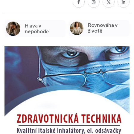
Rovnováha v
Hlava v
životě
nepohodě