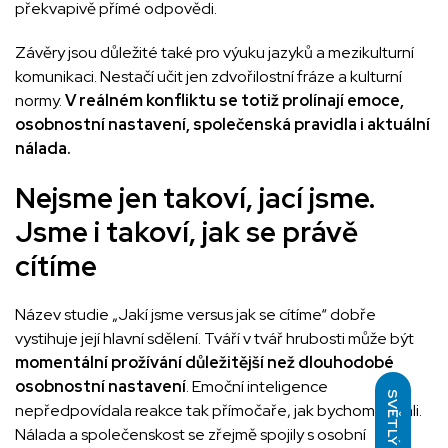
překvapivě přímé odpovědi.
Závěry jsou důležité také pro výuku jazyků a mezikulturní
komunikaci. Nestačí učit jen zdvořilostní fráze a kulturní
normy.
V reálném konfliktu se totiž prolínají emoce,
osobnostní nastavení, společenská pravidla i aktuální
nálada.
Nejsme jen takoví, jací jsme.
Jsme i takoví, jak se právě
cítíme
Název studie „Jakí jsme versus jak se cítíme“ dobře
vystihuje její hlavní sdělení. Tváří v tvář hrubosti může být
momentální prožívání důležitější než dlouhodobé
osobnostní nastavení
. Emoční inteligence
SVĚTLÝ
nepředpovídala reakce tak přímočaře, jak bychom čekali.
Nálada a společenskost se zřejmě spojily s osobní