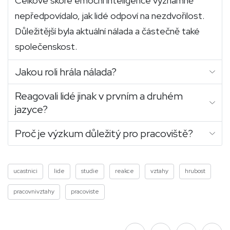
Celkové skóre emoční inteligence významně
nepředpovídalo, jak lidé odpoví na nezdvořilost.
Důležitější byla aktuální nálada a částečně také
společenskost.
Jakou roli hrála nálada?
Reagovali lidé jinak v prvním a druhém
jazyce?
Proč je výzkum důležitý pro pracoviště?
ucastnici
lide
studie
reakce
vztahy
hrubost
pracovnivztahy
pracoviste