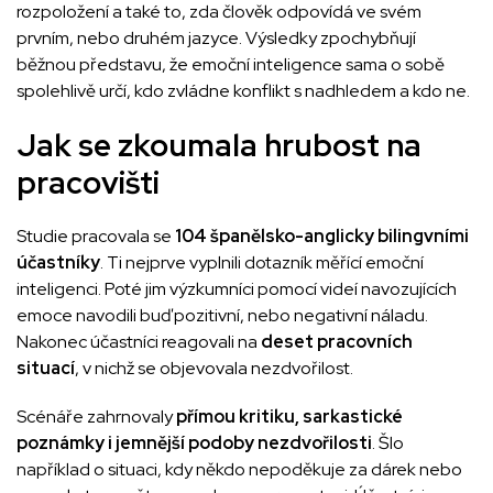
rozpoložení a také to, zda člověk odpovídá ve svém
prvním, nebo druhém jazyce. Výsledky zpochybňují
běžnou představu, že emoční inteligence sama o sobě
spolehlivě určí, kdo zvládne konflikt s nadhledem a kdo ne.
Jak se zkoumala hrubost na
pracovišti
Studie pracovala se
104 španělsko-anglicky bilingvními
účastníky
. Ti nejprve vyplnili dotazník měřící emoční
inteligenci. Poté jim výzkumníci pomocí videí navozujících
emoce navodili buď pozitivní, nebo negativní náladu.
Nakonec účastníci reagovali na
deset pracovních
situací
, v nichž se objevovala nezdvořilost.
Scénáře zahrnovaly
přímou kritiku, sarkastické
poznámky i jemnější podoby nezdvořilosti
. Šlo
například o situaci, kdy někdo nepoděkuje za dárek nebo