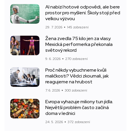
AI nabízí hotové odpovědi, ale bere
prostor pro myšlení. Školy stojí před
velkou výzvou
29. 7. 2026
145 zobrazení
Žena zvedla 75 kilo jen za vlasy.
Mexická performerka překonala
světový rekord
9. 6. 2026
270 zobrazení
Proč někdy vybuchneme kvůli
maličkosti? Vědci zkoumali, jak
reagujeme na hrubost
7. 6. 2026
300 zobrazení
Evropa vyhazuje miliony tun jídla.
Největší problém často začíná
doma v lednici
24. 5. 2026
372 zobrazení