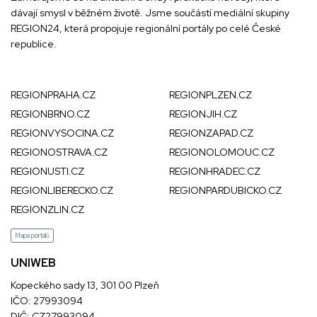
dávají smysl v běžném životě. Jsme součástí mediální skupiny
REGION24
, která propojuje regionální portály po celé České
republice.
REGIONPRAHA.CZ
REGIONPLZEN.CZ
REGIONBRNO.CZ
REGIONJIH.CZ
REGIONVYSOCINA.CZ
REGIONZAPAD.CZ
REGIONOSTRAVA.CZ
REGIONOLOMOUC.CZ
REGIONUSTI.CZ
REGIONHRADEC.CZ
REGIONLIBERECKO.CZ
REGIONPARDUBICKO.CZ
REGIONZLIN.CZ
Mapa portálů
UNIWEB
Kopeckého sady 13, 301 00 Plzeň
IČO: 27993094
DIČ: CZ27993094