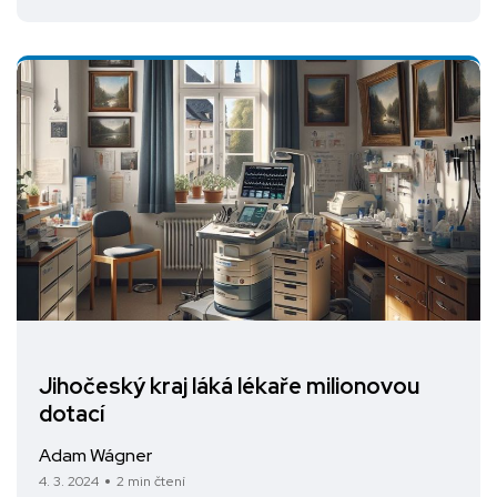
Jihočeský kraj láká lékaře milionovou
dotací
Adam Wágner
4. 3. 2024
2 min čtení