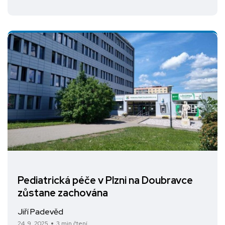
Pediatrická péče v Plzni na Doubravce
zůstane zachována
Jiří Padevěd
24. 9. 2025
3 min čtení