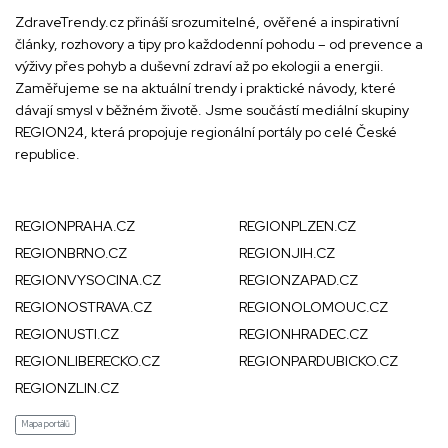
ZdraveTrendy.cz přináší srozumitelné, ověřené a inspirativní
články, rozhovory a tipy pro každodenní pohodu – od prevence a
výživy přes pohyb a duševní zdraví až po ekologii a energii.
Zaměřujeme se na aktuální trendy i praktické návody, které
dávají smysl v běžném životě. Jsme součástí mediální skupiny
REGION24
, která propojuje regionální portály po celé České
republice.
REGIONPRAHA.CZ
REGIONPLZEN.CZ
REGIONBRNO.CZ
REGIONJIH.CZ
REGIONVYSOCINA.CZ
REGIONZAPAD.CZ
REGIONOSTRAVA.CZ
REGIONOLOMOUC.CZ
REGIONUSTI.CZ
REGIONHRADEC.CZ
REGIONLIBERECKO.CZ
REGIONPARDUBICKO.CZ
REGIONZLIN.CZ
Mapa portálů