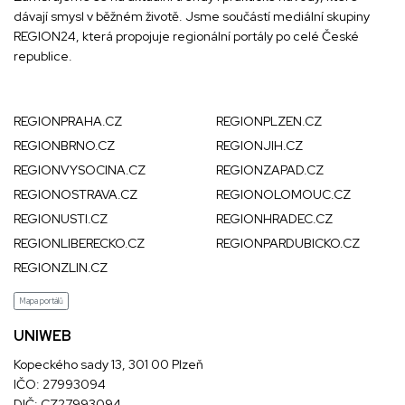
dávají smysl v běžném životě. Jsme součástí mediální skupiny
REGION24
, která propojuje regionální portály po celé České
republice.
REGIONPRAHA.CZ
REGIONPLZEN.CZ
REGIONBRNO.CZ
REGIONJIH.CZ
REGIONVYSOCINA.CZ
REGIONZAPAD.CZ
REGIONOSTRAVA.CZ
REGIONOLOMOUC.CZ
REGIONUSTI.CZ
REGIONHRADEC.CZ
REGIONLIBERECKO.CZ
REGIONPARDUBICKO.CZ
REGIONZLIN.CZ
Mapa portálů
UNIWEB
Kopeckého sady 13, 301 00 Plzeň
IČO: 27993094
DIČ: CZ27993094