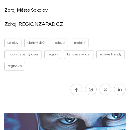
Zdroj: Město Sokolov
Zdroj:
REGIONZAPAD.CZ
sokolov
sběrný dvůr
odpad
mobilní
mobilní sběrný dvůr
region
karlovarský kraj
zdravé trendy
region24