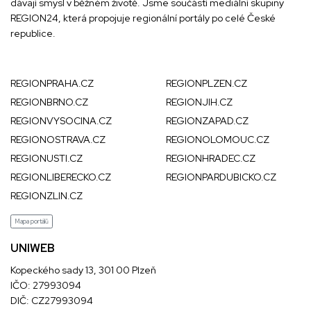
dávají smysl v běžném životě. Jsme součástí mediální skupiny
REGION24
, která propojuje regionální portály po celé České
republice.
REGIONPRAHA.CZ
REGIONPLZEN.CZ
REGIONBRNO.CZ
REGIONJIH.CZ
REGIONVYSOCINA.CZ
REGIONZAPAD.CZ
REGIONOSTRAVA.CZ
REGIONOLOMOUC.CZ
REGIONUSTI.CZ
REGIONHRADEC.CZ
REGIONLIBERECKO.CZ
REGIONPARDUBICKO.CZ
REGIONZLIN.CZ
Mapa portálů
UNIWEB
Kopeckého sady 13, 301 00 Plzeň
IČO: 27993094
DIČ: CZ27993094