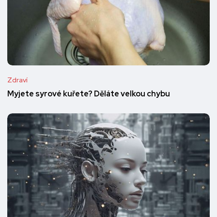
Zdraví
Myjete syrové kuřete? Děláte velkou chybu