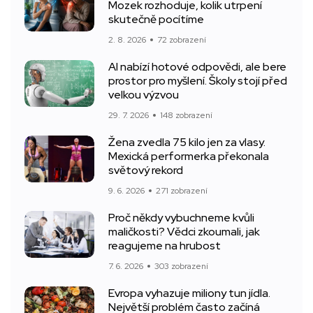
Mozek rozhoduje, kolik utrpení
skutečně pocítíme
2. 8. 2026
72 zobrazení
AI nabízí hotové odpovědi, ale bere
prostor pro myšlení. Školy stojí před
velkou výzvou
29. 7. 2026
148 zobrazení
Žena zvedla 75 kilo jen za vlasy.
Mexická performerka překonala
světový rekord
9. 6. 2026
271 zobrazení
Proč někdy vybuchneme kvůli
maličkosti? Vědci zkoumali, jak
reagujeme na hrubost
7. 6. 2026
303 zobrazení
Evropa vyhazuje miliony tun jídla.
Největší problém často začíná