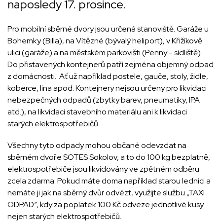
naposledy 17. prosince.
Pro mobilní sběrné dvory jsou určená stanoviště. Garáže u
Bohemky (Billa), na Vítězné (bývalý heliport), v Křižíkově
ulici (garáže) a na městském parkovišti (Penny - sídliště).
Do přistavených kontejnerů patří zejména objemný odpad
z domácnosti. Ať už například postele, gauče, stoly, židle,
koberce, lina apod. Kontejnery nejsou určeny pro likvidaci
nebezpečných odpadů (zbytky barev, pneumatiky, IPA
atd.), na likvidaci stavebního materiálu ani k likvidaci
starých elektrospotřebičů.
Všechny tyto odpady mohou občané odevzdat na
sběrném dvoře SOTES Sokolov, a to do 100 kg bezplatně,
elektrospotřebiče jsou likvidovány ve zpětném odběru
zcela zdarma. Pokud máte doma například starou lednici a
nemáte ji jak na sběrný dvůr odvézt, využijte službu „TAXI
ODPAD“, kdy za poplatek 100 Kč odveze jednotlivé kusy
nejen starých elektrospotřebičů.