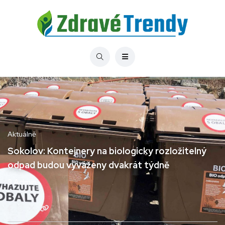
Aktuálně
Sokolov: Kontejnery na biologicky rozložitelný
odpad budou vyváženy dvakrát týdně
3 Admin