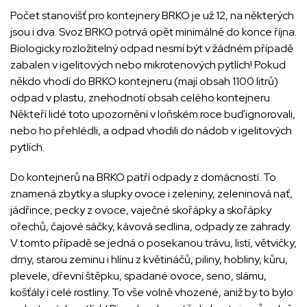
Počet stanovišť pro kontejnery BRKO je už 12, na některých
jsou i dva. Svoz BRKO potrvá opět minimálně do konce října.
Biologicky rozložitelný odpad nesmí být v žádném případě
zabalen v igelitových nebo mikrotenových pytlích! Pokud
někdo vhodí do BRKO kontejneru (mají obsah 1100 litrů)
odpad v plastu, znehodnotí obsah celého kontejneru.
Někteří lidé toto upozornění v loňském roce buď ignorovali,
nebo ho přehlédli, a odpad vhodili do nádob v igelitových
pytlích.
Do kontejnerů na BRKO patří odpady z domácností. To
znamená zbytky a slupky ovoce i zeleniny, zeleninová nať,
jádřince, pecky z ovoce, vaječné skořápky a skořápky
ořechů, čajové sáčky, kávová sedlina, odpady ze zahrady.
V tomto případě se jedná o posekanou trávu, listí, větvičky,
drny, starou zeminu i hlínu z květináčů, piliny, hobliny, kůru,
plevele, dřevní štěpku, spadané ovoce, seno, slámu,
košťály i celé rostliny. To vše volně vhozené, aniž by to bylo