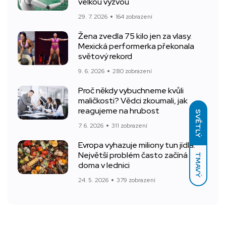
velkou výzvou
29. 7. 2026
164 zobrazení
Žena zvedla 75 kilo jen za vlasy.
Mexická performerka překonala
světový rekord
9. 6. 2026
280 zobrazení
Proč někdy vybuchneme kvůli
maličkosti? Vědci zkoumali, jak
reagujeme na hrubost
SVĚTLÝ
7. 6. 2026
311 zobrazení
Evropa vyhazuje miliony tun jídla.
Největší problém často začíná
TMAVÝ
doma v lednici
24. 5. 2026
379 zobrazení