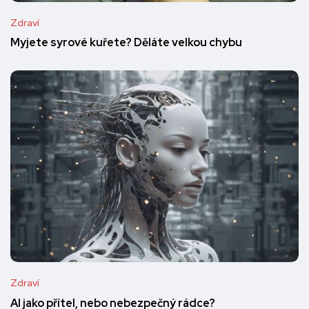
Zdraví
Myjete syrové kuřete? Děláte velkou chybu
Zdraví
AI jako přítel, nebo nebezpečný rádce?