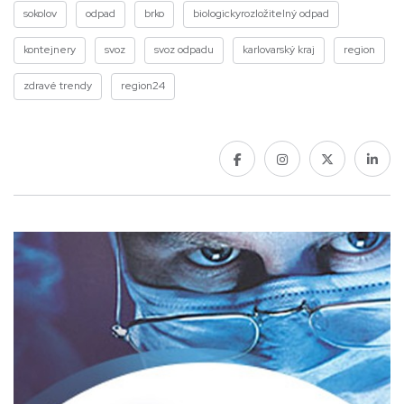
sokolov
odpad
brko
biologickyrozložitelný odpad
kontejnery
svoz
svoz odpadu
karlovarský kraj
region
zdravé trendy
region24