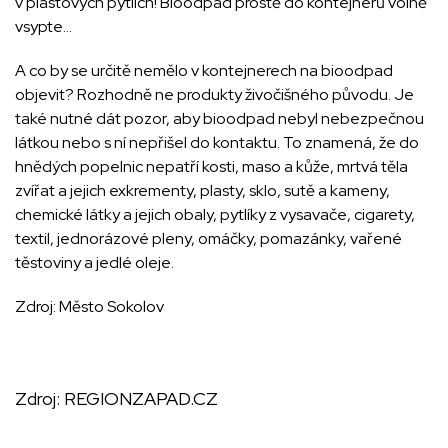
v plastových pytlích! Bioodpad prostě do kontejnerů volně
vsypte…
A co by se určitě nemělo v kontejnerech na bioodpad
objevit? Rozhodně ne produkty živočišného původu. Je
také nutné dát pozor, aby bioodpad nebyl nebezpečnou
látkou nebo s ní nepřišel do kontaktu. To znamená, že do
hnědých popelnic nepatří kosti, maso a kůže, mrtvá těla
zvířat a jejich exkrementy, plasty, sklo, sutě a kameny,
chemické látky a jejich obaly, pytlíky z vysavače, cigarety,
textil, jednorázové pleny, omáčky, pomazánky, vařené
těstoviny a jedlé oleje.
Zdroj: Město Sokolov
Zdroj:
REGIONZAPAD.CZ