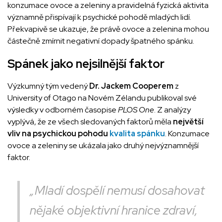
konzumace ovoce a zeleniny a pravidelná fyzická aktivita
významně přispívají k psychické pohodě mladých lidí.
Překvapivě se ukazuje, že právě ovoce a zelenina mohou
částečně zmírnit negativní dopady špatného spánku.
Spánek jako nejsilnější faktor
Výzkumný tým vedený
Dr. Jackem Cooperem
z
University of Otago na Novém Zélandu publikoval své
výsledky v odborném časopise
PLOS One
. Z analýzy
vyplývá, že ze všech sledovaných faktorů měla
největší
vliv na psychickou pohodu
kvalita spánku
. Konzumace
ovoce a zeleniny se ukázala jako druhý nejvýznamnější
faktor.
„Mladí dospělí nemusí dosahovat
nějaké objektivní hranice zdraví,