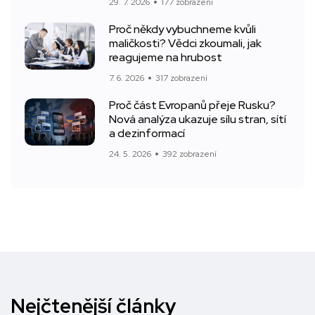
29. 7. 2026
177 zobrazení
Proč někdy vybuchneme kvůli
maličkosti? Vědci zkoumali, jak
reagujeme na hrubost
7. 6. 2026
317 zobrazení
Proč část Evropanů přeje Rusku?
Nová analýza ukazuje sílu stran, sítí
a dezinformací
24. 5. 2026
392 zobrazení
Nejčtenější články