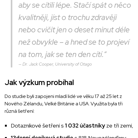
aby se cítili lépe. Stačí spát o něco
kvalitněji, jíst o trochu zdravěji
nebo cvičit jen o deset minut déle
než obvykle – a hned se to projeví
na tom, jak se ten den cítí.“
Dr. Jack Cooper, University of Otago
Jak výzkum probíhal
Do studie byli zapojeni mladí lidé ve věku 17 až 25 let z
Nového Zélandu, Velké Británie a USA. Využita byla tři
různá šetření:
Dotazníkové šetření s
1 032 účastníky
ze tří zemí,
13denní deníková studie
s 818 Novozélanďany,