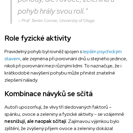
pohyb hrály svou roli.“
Prof. Tamlin Conner, University of Otago
Role fyzické aktivity
Pravidelný pohyb byl rovněž spojen s
lepším psychickým
stavem
, ale zejména při porovnání dnů u stejného jedince,
nikoli při porovnání mezi různými lidmi. To naznačuje, že i
krátkodobé navýšení pohybu může přinést znatelné
zlepšení nálady.
Kombinace návyků se sčítá
Autoři upozorňují, že vlivy tří sledovaných faktorů –
spánku, ovoce a zeleniny a fyzické aktivity – se vzájemně
nesnižují, ale naopak sčítají
. Zajímavou výjimkou bylo
zjištění, že zvýšený příjem ovoce a zeleniny dokázal