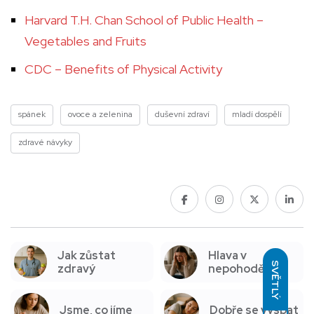
Harvard T.H. Chan School of Public Health –
Vegetables and Fruits
CDC – Benefits of Physical Activity
spánek
ovoce a zelenina
duševní zdraví
mladí dospělí
zdravé návyky
Jak zůstat
Hlava v
SVĚTLÝ
zdravý
nepohodě
Jsme, co jíme
Dobře se vyspat