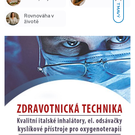
TMAVÝ
Rovnováha v
životě