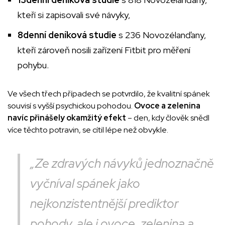
kteří si zapisovali své návyky,
8denní deníková studie
s 236 Novozélanďany,
kteří zároveň nosili zařízení Fitbit pro měření
pohybu.
Ve všech třech případech se potvrdilo, že kvalitní spánek
souvisí s vyšší psychickou pohodou.
Ovoce a zelenina
navíc přinášely okamžitý efekt
– den, kdy člověk snědl
více těchto potravin, se cítil lépe než obvykle.
„Ze zdravých návyků jednoznačně
vyčníval spánek jako
nejkonzistentnější prediktor
pohody, ale i ovoce, zelenina a