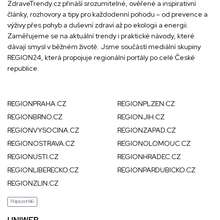
ZdraveTrendy.cz přináší srozumitelné, ověřené a inspirativní
články, rozhovory a tipy pro každodenní pohodu – od prevence a
výživy přes pohyb a duševní zdraví až po ekologii a energii.
Zaměřujeme se na aktuální trendy i praktické návody, které
dávají smysl v běžném životě. Jsme součástí mediální skupiny
REGION24
, která propojuje regionální portály po celé České
republice.
REGIONPRAHA.CZ
REGIONPLZEN.CZ
REGIONBRNO.CZ
REGIONJIH.CZ
REGIONVYSOCINA.CZ
REGIONZAPAD.CZ
REGIONOSTRAVA.CZ
REGIONOLOMOUC.CZ
REGIONUSTI.CZ
REGIONHRADEC.CZ
REGIONLIBERECKO.CZ
REGIONPARDUBICKO.CZ
REGIONZLIN.CZ
Mapa portálů