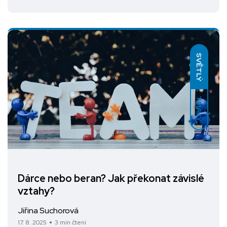
SVĚTLÝ
TMAVÝ
Dárce nebo beran? Jak překonat závislé
vztahy?
Jiřina Suchorová
17. 8. 2025
3 min čtení