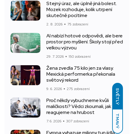
Stejný úraz, ale úplně jiná bolest.
Mozek rozhoduje, kolik utrpení
skutečně pocítíme
2. 8. 2026
75 zobrazení
AI nabízí hotové odpovědi, ale bere
prostor pro myšlení. Školy stojí před
velkou výzvou
29. 7. 2026
150 zobrazení
Žena zvedla 75 kilo jen za vlasy.
Mexická performerka překonala
světový rekord
9. 6. 2026
275 zobrazení
SVĚTLÝ
Proč někdy vybuchneme kvůli
maličkosti? Vědci zkoumali, jak
reagujeme na hrubost
TMAVÝ
7. 6. 2026
307 zobrazení
Evropa vyhazuje miliony tun jídla.