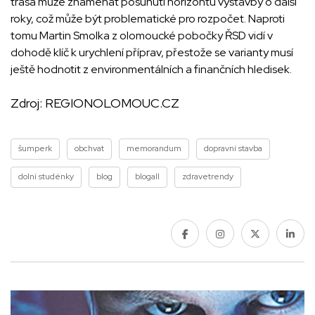
trasa může znamenat posunutí horizontu výstavby o další
roky, což může být problematické pro rozpočet. Naproti
tomu Martin Smolka z olomoucké pobočky ŘSD vidí v
dohodě klíč k urychlení příprav, přestože se varianty musí
ještě hodnotit z environmentálních a finančních hledisek.
Zdroj:
REGIONOLOMOUC.CZ
šumperk
obchvat
memorandum
dopravní stavba
dolní studénky
blog
blogall
zdravetrendy