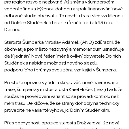
pro region rozvoje nezbytné. Až změna v šumperském
vedení přinesla kýženou dohodu a spolufinancování nové
odborné studie obchvatu. Ta navrhla trasu více vzdálenou
od Dolních Studének, která se různě klikatí a kříží řeku
Desnou.
Starosta Šumperka Miroslav Adámek (ANO) zdůraznil, že
obchvat je pro město nezbytný a memorandum usnadňuje
další jednání. Nové řešení méně ovlivní obyvatele Dolních
Studének a nabídne možnosti nového sjezdu,
podporujícího i průmyslovou zónu vznikající v Šumperku.
Přestože opozice vyjádřila skepsi vůči nově navrhované
trase, šumperský místostarosta Karel Hošek (nez.) tvrdí, že
současné prověřování variant spíše provádí kontrolu než
mění trasu. Je klíčové, že se strany dohodly na technicky
proveditelné variantě vyhovující Dolním Studénkám.
Přes pochybnosti opozice starosta Brož varoval, že nová