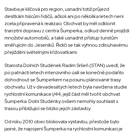
Stavba je klíčová pro region, usnadní totiž průjezd
desítkám tisícům řidičů, ačkoli ani po několika letech není
zcela připravená k realizaci. Obchvat by měl odklonit
tranzitní dopravu z centra Šumperka, odkud denně projíždí
množství automobilů, a také usnadnit přístup turistům
směřujícím do Jeseníků. Řidiči se tak vyhnou zdlouhavému
přejíždění světelnými křižovatkami.
Starosta Dolních Studének Radim Sršeň (STAN) uvedl, že
po patnácti letech intenzivního úsilí se konečně podařilo
dohodnout se Šumperkem na posunu plánované trasy
obchvatu. Už v devadesátých letech byla navržena studie
rychlostní komunikace I/44, jejíž část měl tvořit obchvat
Šumperka. Dolní Studénky ovšem nemohly souhlasit s
trasou přibližující se blízko jejich zástavby.
Od roku 2010 obec blokovala výstavbu, přestože bylo
jasné, že napojení Šumperka na rychlostní komunikaci je