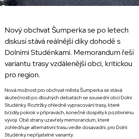
Nový obchvat Šumperka se po letech
diskusí stává reálnější díky dohodě s
Dolními Studénkami. Memorandum řeší
variantu trasy vzdálenější obci, kritickou
pro region.
Nová možnost pro obchvat města Šumperka se stává
skutečností po dlouhých debatách se sousední obcí Dolní
Studénky. Roztržky ohledně vypracování trasy, které
brzdily pokrok v přípravách, konečně dospěly k pozitivnímu
vývoji. Obě strany uzavřely memorandum, které
zohledňuje alternativní trasu vedle dosavadní, pro Dolní
Studénky nepřijatelné varianty.