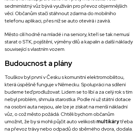
sedmimístný vůz bývá využíván pro převoz objemnějších
věcí. Občanům stačí stáhnout zdarma do mobilního
telefonu aplikaci, přes níž se auto otevírá i zavírá.
Město cílí hodně na mladé i na seniory, kteří se tak nemusí
starat o STK, pojištění, výměny dílů a kapalin a další náklady
související s vlastním vozem.
Budoucnost a plány
Touškov byl první v Česku s komunitní elektromobilitou,
která úspěšně funguje v Německu. Spolupráci na sdílení
budeme teď prodlužovat. Lidem se to líbí a za celý rok s tím
nebyl problém, shrnula starostka. Podle ní už státní dotace
na osobní auta nejsou, ale lze je získat na menší nákladní
vůz, o což město požádá. Chtěli bychom občanům
umožnit, že by si mohli půjčit auto velikosti
multikáry
třeba
na převoz trávy nebo odpadů do sběrného dvora, dodala.