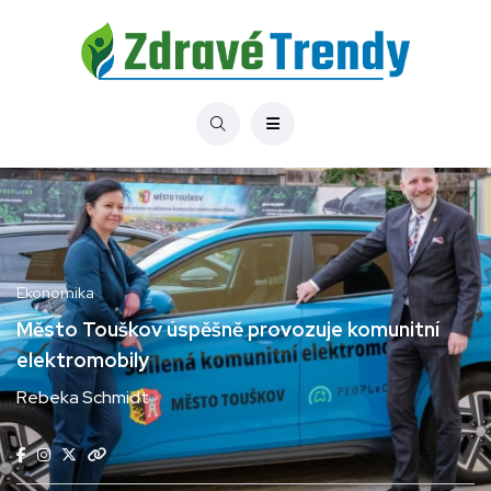
Ekonomika
Město Touškov úspěšně provozuje komunitní
elektromobily
Rebeka Schmidt