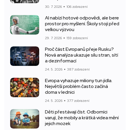
30. 7. 2026
106 zobrazení
AI nabízí hotové odpovědi, ale bere
prostor pro myšlení. Školy stojí před
velkou výzvou
29. 7. 2026
159 zobrazení
Proč část Evropanů přeje Rusku?
Nová analýza ukazuje sílu stran, sítí
a dezinformací
24. 5. 2026
387 zobrazení
Evropa vyhazuje miliony tun jídla.
Největší problém často začíná
doma v lednici
24. 5. 2026
377 zobrazení
Děti přestávají číst. Odborníci
varují, že mobily a krátká videa mění
jejich mozek