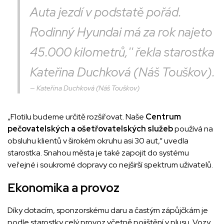
Auta jezdí v podstatě pořád.
Rodinný Hyundai má za rok najeto
45.000 kilometrů,'' řekla starostka
Kateřina Duchková (Náš Touškov).
Kateřina Duchková (Náš Touškov)
„Flotilu budeme určitě rozšiřovat. Naše
Centrum
pečovatelských a ošetřovatelských služeb
používá na
obsluhu klientů v širokém okruhu asi 30 aut,“ uvedla
starostka. Snahou města je také zapojit do systému
veřejné i soukromé dopravy co nejširší spektrum uživatelů.
Ekonomika a provoz
Díky dotacím, sponzorskému daru a častým zápůjčkám je
podle starostky celý provoz včetně pojištění v plusu. Vozy