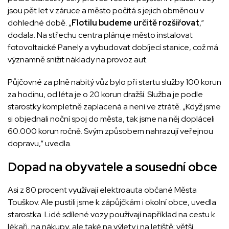
jsou pět let v záruce a město počítá s jejich obměnou v
dohledné době. „
Flotilu budeme určitě rozšiřovat
,“
dodala. Na střechu centra plánuje město instalovat
fotovoltaické Panely a vybudovat dobíjecí stanice, což má
významně snížit náklady na provoz aut.
Půjčovné za plně nabitý vůz bylo při startu služby 100 korun
za hodinu, od léta je o 20 korun dražší. Služba je podle
starostky kompletně zaplacená a není ve ztrátě. „Když jsme
si objednali noční spoj do města, tak jsme na něj dopláceli
60.000 korun ročně. Svým způsobem nahrazují veřejnou
dopravu,“ uvedla.
Dopad na obyvatele a sousední obce
Asi z 80 procent využívají elektroauta občané Města
Touškov. Ale pustili jsme k zápůjčkám i okolní obce, uvedla
starostka. Lidé sdílené vozy používají například na cestu k
lékaři, na nákupy, ale také na výlety i na letiště; větší