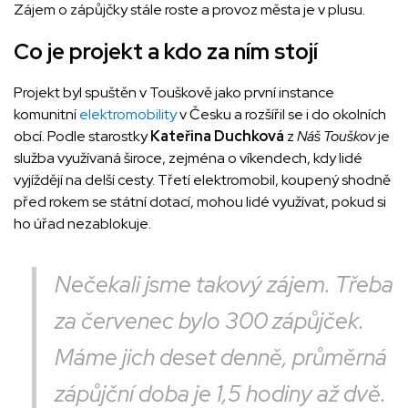
Zájem o zápůjčky stále roste a provoz města je v plusu.
Co je projekt a kdo za ním stojí
Projekt byl spuštěn v Touškově jako první instance
komunitní
elektromobility
v Česku a rozšířil se i do okolních
obcí. Podle starostky
Kateřina Duchková
z
Náš Touškov
je
služba využívaná široce, zejména o víkendech, kdy lidé
vyjíždějí na delší cesty. Třetí elektromobil, koupený shodně
před rokem se státní dotací, mohou lidé využívat, pokud si
ho úřad nezablokuje.
Nečekali jsme takový zájem. Třeba
za červenec bylo 300 zápůjček.
Máme jich deset denně, průměrná
zápůjční doba je 1,5 hodiny až dvě.