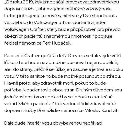
„Od roku 2019, kdy jsme začali provozovat zdravotnickou
dopravní službu, obnovujeme průběžně vozový park.
Letos pořizujeme tři nové sanitní vozy. Dva standardní s
vestavbou do Volkswagenu Transporter 6 a jeden
Volkswagen Crafter, který bude přizpůsoben pro převoz
obézních pacientů s nadměrnou hmotností,“ popisuje
ředitel nemocnice Petr Hubáček.
Karoserie Crafteru je širší i delší. Do vozu se tak vejde větší
lůžko, které bude navíc možné posouvat nejen podélně,
ale i do strany. „Běžně se lůžko jen zasune a je trvale u boku
vozu. V této sanitce ho bude možné posunout do středu.
Hlavně proto, aby zdravotník mohl, pokud to bude
potřeba, k pacientovi z obou stran. Druhým důvodem jsou
jízdní vlastnosti vozu, pokud by se jednalo o skutečně
velmi těžkého pacienta,“ říká vedoucí řidič zdravotnické
dopravní služby Domažlické nemocnice Miloslav Kundrát.
Dále bude interiér vozu dovybavenou například