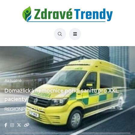
Aktuálně
Domažlická nemocnice pořídí sanitu pro XXL
pacienty
REGIONPLZEN.CZ