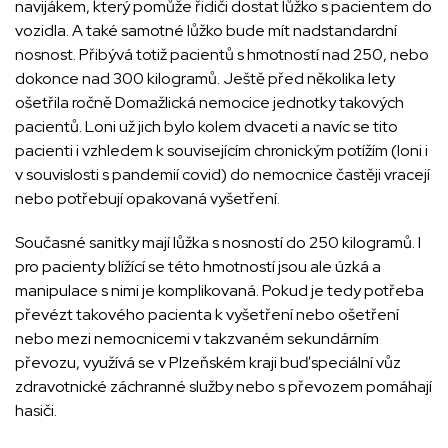
navijákem, který pomůže řidiči dostat lůžko s pacientem do
vozidla. A také samotné lůžko bude mít nadstandardní
nosnost. Přibývá totiž pacientů s hmotností nad 250, nebo
dokonce nad 300 kilogramů. Ještě před několika lety
ošetřila ročně Domažlická nemocice jednotky takových
pacientů. Loni už jich bylo kolem dvaceti a navíc se tito
pacienti i vzhledem k souvisejícím chronickým potížím (loni i
v souvislosti s pandemií covid) do nemocnice častěji vracejí
nebo potřebují opakovaná vyšetření.
Současné sanitky mají lůžka s nosností do 250 kilogramů. I
pro pacienty blížící se této hmotností jsou ale úzká a
manipulace s nimi je komplikovaná. Pokud je tedy potřeba
převézt takového pacienta k vyšetření nebo ošetření
nebo mezi nemocnicemi v takzvaném sekundárním
převozu, využívá se v Plzeňském kraji buď speciální vůz
zdravotnické záchranné služby nebo s převozem pomáhají
hasiči.