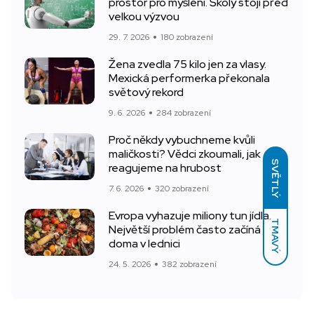
prostor pro myšlení. Školy stojí před
velkou výzvou
29. 7. 2026
180 zobrazení
Žena zvedla 75 kilo jen za vlasy.
Mexická performerka překonala
světový rekord
9. 6. 2026
284 zobrazení
Proč někdy vybuchneme kvůli
maličkosti? Vědci zkoumali, jak
SVĚTLÝ
reagujeme na hrubost
7. 6. 2026
320 zobrazení
Evropa vyhazuje miliony tun jídla.
TMAVÝ
Největší problém často začíná
doma v lednici
24. 5. 2026
382 zobrazení