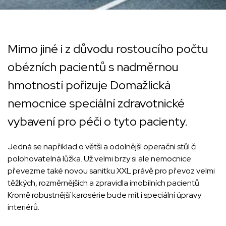
Mimo jiné i z důvodu rostoucího počtu
obézních pacientů s nadměrnou
hmotností pořizuje Domažlická
nemocnice speciální zdravotnické
vybavení pro péči o tyto pacienty.
Jedná se například o větší a odolnější operační stůl či
polohovatelná lůžka. Už velmi brzy si ale nemocnice
převezme také novou sanitku XXL právě pro převoz velmi
těžkých, rozměrnějších a zpravidla imobilních pacientů.
Kromě robustnější karosérie bude mít i speciální úpravy
interiérů.