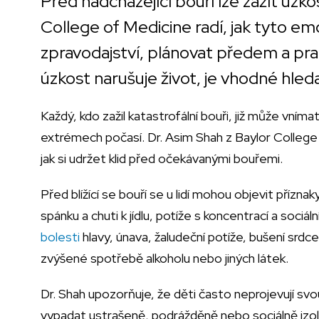
Před nadcházející bouří lze zažít úzko
College of Medicine radí, jak tyto e
zpravodajství, plánovat předem a pra
úzkost narušuje život, je vhodné hle
Každý, kdo zažil katastrofální bouři, již může vníma
extrémech počasí. Dr. Asim Shah z Baylor College o
jak si udržet klid před očekávanými bouřemi.
Před blížící se bouří se u lidí mohou objevit přízn
spánku a chuti k jídlu, potíže s koncentrací a soci
bolesti
hlavy, únava, žaludeční potíže, bušení srdc
zvýšené spotřebě alkoholu nebo jiných látek.
Dr. Shah upozorňuje, že děti často neprojevují s
vypadat ustrašeně, podrážděně nebo sociálně izol