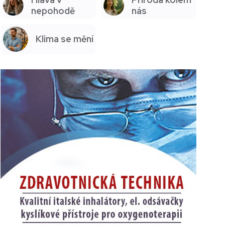
nepohodě
nás
Klima se mění