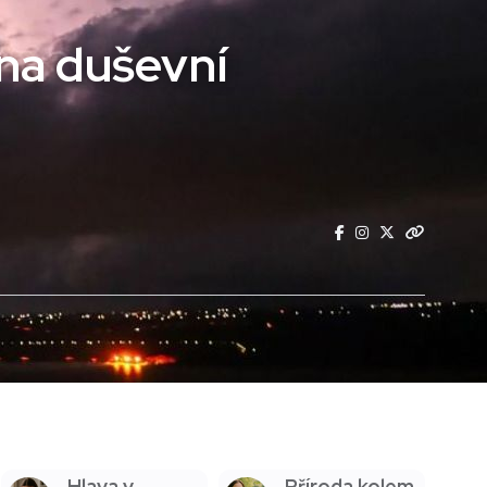
 na duševní
Hlava v
Příroda kolem