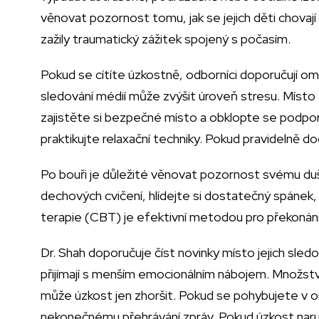
věnovat pozornost tomu, jak se jejich děti chovají p
zažily traumatický zážitek spojený s počasím.
Pokud se cítíte úzkostně, odborníci doporučují o
sledování médií může zvýšit úroveň stresu. Místo
zajistěte si bezpečné místo a obklopte se podporu
praktikujte relaxační techniky. Pokud pravidelně doc
Po bouři je důležité věnovat pozornost svému du
dechových cvičení, hlídejte si dostatečný spánek, 
terapie (CBT) je efektivní metodou pro překonání
Dr. Shah doporučuje číst novinky místo jejich sled
přijímají s menším emocionálním nábojem. Množství
může úzkost jen zhoršit. Pokud se pohybujete v o
nekonečnému přehrávání zpráv. Pokud úzkost naruš