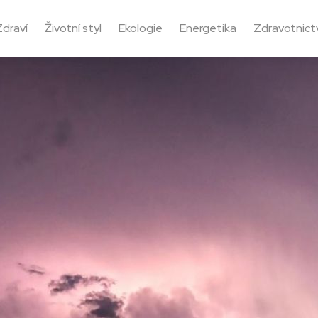
Zdraví
Životní styl
Ekologie
Energetika
Zdravotnictv