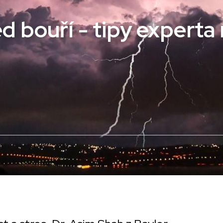
d bouří - tipy experta