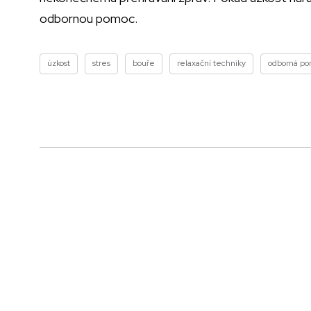
odbornou pomoc.
úzkost
stres
bouře
relaxační techniky
odborná p