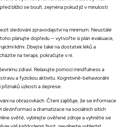
řed blížící se bouří, zejména pokud již v minulosti
mezit sledování zpravodajství na minimum. Neustálé
 toho plánujte dopředu — vytvořte si plán evakuace,
jícími lidmi. Dbejte také na dostatek léků a
házíte na terapii, pokračujte v ní.
ševnímu zdraví. Relaxujte pomocí mindfulness a
stravu a fyzickou aktivitu. Kognitivně-behaviorální
 příznaků úzkosti a deprese.
ování na obrazovkách. Čtení zajišťuje, že se informace
 dezinformací a dramatizace na sociálních sítích
nline světě, vybírejte ověřené zdroje a vyhněte se
uje váš každodenní život, neváhejte vyhledat