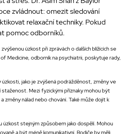
st a stres. Dr. Asim Shah z Baylor
moce zvládnout: omezit sledování
ktikovat relaxační techniky. Pokud
dat pomoc odborníků.
t zvýšenou úzkost při zprávách o dalších blížících se
f Medicine, odborník na psychiatrii, poskytuje rady,
aky úzkosti, jako je zvýšená podrážděnost, změny ve
ální staženost. Mezi fyzickými příznaky mohou být
e a změny nálad nebo chování. Také může dojít k
vou úzkost stejným způsobem jako dospělí. Mohou
ovaně a být méně komunikativní. Rodiče by měli