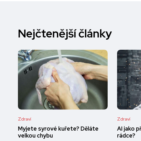
Nejčtenější články
Zdraví
Zdraví
Myjete syrové kuřete? Děláte
AI jako 
velkou chybu
rádce?