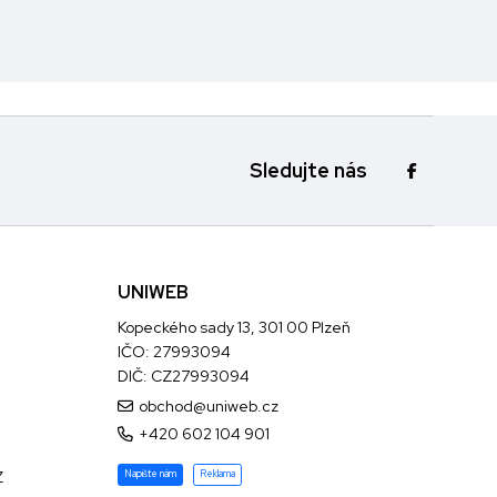
Sledujte nás
UNIWEB
Kopeckého sady 13, 301 00 Plzeň
IČO: 27993094
DIČ: CZ27993094
obchod@uniweb.cz
+420 602 104 901
Z
Napište nám
Reklama