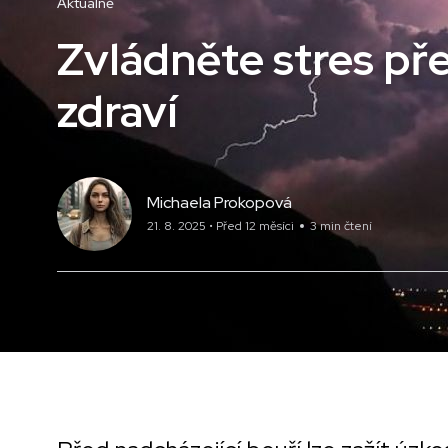
Aktuálně
Zvládněte stres pře
zdraví
Michaela Prokopová
21. 8. 2025 • Před 12 měsíci
3 min čtení