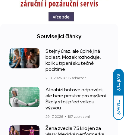
Související články
Stejný úraz, ale úplně jiná
bolest. Mozek rozhoduje,
kolik utrpení skutečně
pocítíme
SVĚTLÝ
2. 8. 2026
96 zobrazení
AI nabízí hotové odpovědi,
ale bere prostor pro myšlení.
Školy stojí před velkou
TMAVÝ
výzvou
29. 7. 2026
167 zobrazení
Žena zvedla 75 kilo jen za
vlasy. Mexická performerka