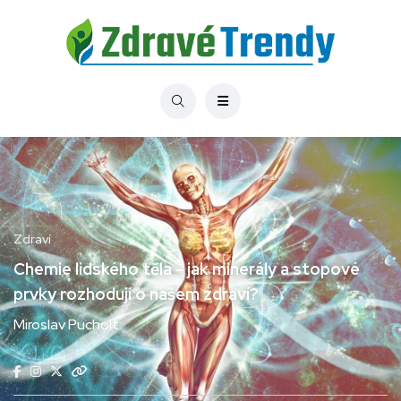
Zdraví
Chemie lidského těla - jak minerály a stopové
prvky rozhodují o našem zdraví?
Miroslav Pucholt