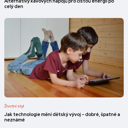
Alternativy kávových nápojů pro čistou energii po
celý den
Životní styl
Jak technologie mění dětský vývoj – dobré, špatné a
neznámé