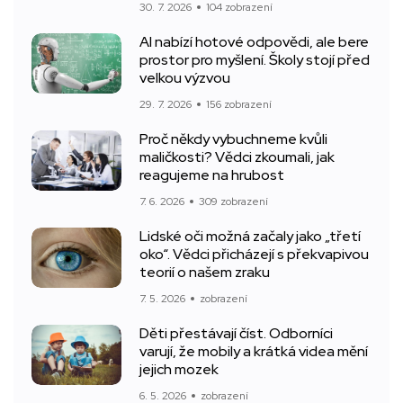
30. 7. 2026
104 zobrazení
AI nabízí hotové odpovědi, ale bere
prostor pro myšlení. Školy stojí před
velkou výzvou
29. 7. 2026
156 zobrazení
Proč někdy vybuchneme kvůli
maličkosti? Vědci zkoumali, jak
reagujeme na hrubost
7. 6. 2026
309 zobrazení
Lidské oči možná začaly jako „třetí
oko“. Vědci přicházejí s překvapivou
teorií o našem zraku
7. 5. 2026
zobrazení
Děti přestávají číst. Odborníci
varují, že mobily a krátká videa mění
jejich mozek
6. 5. 2026
zobrazení