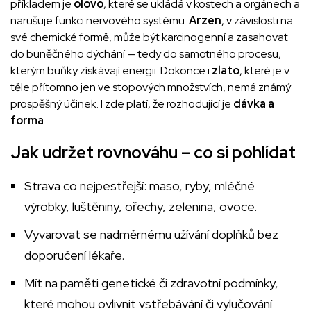
příkladem je
olovo
, které se ukládá v kostech a orgánech a
narušuje funkci nervového systému.
Arzen
, v závislosti na
své chemické formě, může být karcinogenní a zasahovat
do buněčného dýchání — tedy do samotného procesu,
kterým buňky získávají energii. Dokonce i
zlato
, které je v
těle přítomno jen ve stopových množstvích, nemá známý
prospěšný účinek. I zde platí, že rozhodující je
dávka a
forma
.
Jak udržet rovnováhu – co si pohlídat
Strava co nejpestřejší: maso, ryby, mléčné
výrobky, luštěniny, ořechy, zelenina, ovoce.
Vyvarovat se nadměrnému užívání doplňků bez
doporučení lékaře.
Mít na paměti genetické či zdravotní podmínky,
které mohou ovlivnit vstřebávání či vylučování