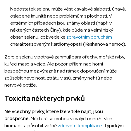
Nedostatek selenu může vést k svalové slabosti, únavě,
oslabené imunitě nebo problémům s plodností. V
extrémních případech jsou známy oblasti (např. v
některých částech Číny), kde půda má velmi nízký
obsah selenu, což vede ke
zdravotním poruchám
charakterizovaným kardiomyopatií (Keshanova nemoc).
Zdroje selenu v potravě zahrnují para ořechy, mořské ryby,
kuřecí maso a vejce. Ale pozor: příjem nad horní
bezpečnou mez výrazně nad rámec doporučení může
způsobit nevolnost, ztrátu vlasů, změny nehtů nebo
nervové potíže.
Toxicita některých prvků
Ne všechny prvky, které lze v těle najít, jsou
prospěšné.
Některé se mohou v malých množstvích
hromadit a působit vážné
zdravotní komplikace
. Typickým