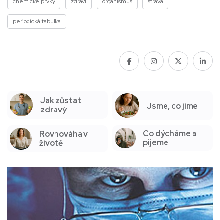
chemické prvky
zdraví
organismus
strava
periodická tabulka
Jak zůstat
Jsme, co jíme
zdravý
Co dýcháme a
Rovnováha v
pijeme
životě