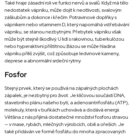
Také hraje zásadní roli ve funkci nervů a svalů. Když má tělo
nedostatek vápníku, může dojít k necitlivosti, svalovým
záškubům a dokonce i křečím. Potravinové doplňky s
vápníkem nebo vitaminem D, který napomáhá vstřebávání
vápníku, se stanou nezbytnými. Přebytek vápníku však
může být stejně škodlivý. U lidí s rakovinou, tuberkulózou
nebo hyperaktivní příštítnou žlázou se může hladina
vápníku příliš zvýšit, což způsobuje ledvinové kameny,
deprese a abnormální srdeční rytmy.
Fosfor
Stejný prvek, který se používá na zápalných plochách
zápalek, je nezbytný pro život. Je klíčovou součástí DNA,
stavebního plánu našeho bytí, a adenosintrifosfátu (ATP),
molekuly, která v buňkách uchovává a dodává energii.
Většina z nás přijímá dostatečné množství fosforu stravou
— v mase, rybách, mléčných výrobcích, obilí a ořeších. Je
také přidáván ve formě fosfátu do mnoha zpracovaných