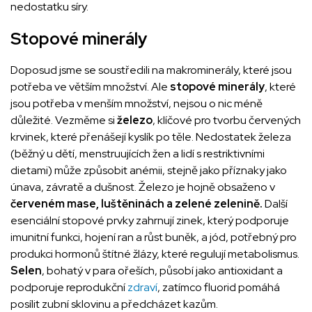
nedostatku síry.
Stopové minerály
Doposud jsme se soustředili na makrominerály, které jsou
potřeba ve větším množství. Ale
stopové minerály
, které
jsou potřeba v menším množství, nejsou o nic méně
důležité. Vezměme si
železo
, klíčové pro tvorbu červených
krvinek, které přenášejí kyslík po těle. Nedostatek železa
(běžný u dětí, menstruujících žen a lidí s restriktivními
dietami) může způsobit anémii, stejně jako příznaky jako
únava, závratě a dušnost. Železo je hojně obsaženo v
červeném mase, luštěninách a zelené zelenině.
Další
esenciální stopové prvky zahrnují zinek, který podporuje
imunitní funkci, hojení ran a růst buněk, a jód, potřebný pro
produkci hormonů štítné žlázy, které regulují metabolismus.
Selen
, bohatý v para ořeších, působí jako antioxidant a
podporuje reprodukční
zdraví
, zatímco fluorid pomáhá
posílit zubní sklovinu a předcházet kazům.