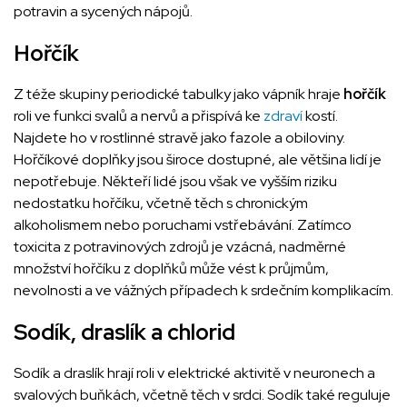
potravin a sycených nápojů.
Hořčík
Z téže skupiny periodické tabulky jako vápník hraje
hořčík
roli ve funkci svalů a nervů a přispívá ke
zdraví
kostí.
Najdete ho v rostlinné stravě jako fazole a obiloviny.
Hořčíkové doplňky jsou široce dostupné, ale většina lidí je
nepotřebuje. Někteří lidé jsou však ve vyšším riziku
nedostatku hořčíku, včetně těch s chronickým
alkoholismem nebo poruchami vstřebávání. Zatímco
toxicita z potravinových zdrojů je vzácná, nadměrné
množství hořčíku z doplňků může vést k průjmům,
nevolnosti a ve vážných případech k srdečním komplikacím.
Sodík, draslík a chlorid
Sodík a draslík hrají roli v elektrické aktivitě v neuronech a
svalových buňkách, včetně těch v srdci. Sodík také reguluje