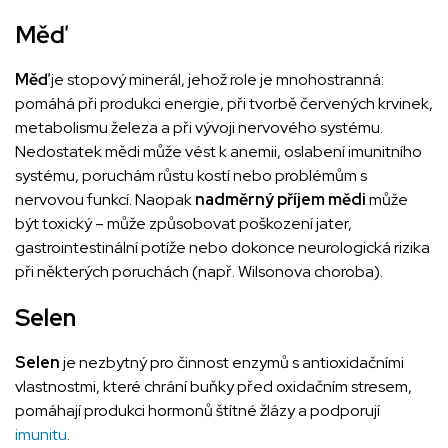
Měď
Měď
je stopový minerál, jehož role je mnohostranná:
pomáhá při produkci energie, při tvorbě červených krvinek,
metabolismu železa a při vývoji nervového systému.
Nedostatek mědi může vést k anemii, oslabení imunitního
systému, poruchám růstu kostí nebo problémům s
nervovou funkcí. Naopak
nadměrný příjem mědi
může
být toxický – může způsobovat poškození jater,
gastrointestinální potíže nebo dokonce neurologická rizika
při některých poruchách (např. Wilsonova choroba).
Selen
Selen
je nezbytný pro činnost enzymů s antioxidačními
vlastnostmi, které chrání buňky před oxidačním stresem,
pomáhají produkci hormonů štítné žlázy a podporují
imunitu
.