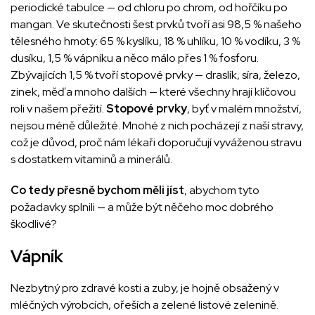
periodické tabulce — od chloru po chrom, od hořčíku po
mangan. Ve skutečnosti šest prvků tvoří asi 98,5 % našeho
tělesného hmoty: 65 % kyslíku, 18 % uhlíku, 10 % vodíku, 3 %
dusíku, 1,5 % vápníku a něco málo přes 1 % fosforu.
Zbývajících 1,5 % tvoří stopové prvky — draslík, síra, železo,
zinek, měď a mnoho dalších — které všechny hrají klíčovou
roli v našem přežití.
Stopové prvky
, byť v malém množství,
nejsou méně důležité. Mnohé z nich pocházejí z naší stravy,
což je důvod, proč nám lékaři doporučují vyváženou stravu
s dostatkem vitaminů a minerálů.
Co tedy přesně bychom měli jíst
, abychom tyto
požadavky splnili — a může být něčeho moc dobrého
škodlivé?
Vápník
Nezbytný pro zdravé kosti a zuby, je hojně obsažený v
mléčných výrobcích, ořeších a zelené listové zelenině.