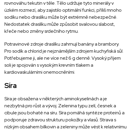
rovnováhu tekutin v těle. Tělo udržuje tyto minerály v
úzkém rozmezí, aby zajistilo optimální funkci, příliš mnoho
sodíku nebo draslíku může být extrémně nebezpečné.
Nedostatek draslíku může způsobit svalovou slabost,
křeče nebo změny srdečního rytmu.
Potravinové zdroje draslíku zahrnují banány a brambory.
Pro sodík a chlorid je nejznámějším zdrojem kuchyňská sůl.
Potřebujeme ji, ale ne více než 6 g denně. Vysoký příjem
soli je spojován s vysokým krevním tlakem a
kardiovaskulárními onemocněními.
Síra
Síra je obsažena v některých aminokyselinách a je
nezbytná pro růst a vývoj. Zelenina typu zelí, česnek a
cibule jsou bohaté na síru. Síra pomáhá syntéze proteinů a
podporuje zdravou strukturu pokožky a vlasů. Strava s
nízkým obsahem bílkovin a zeleniny může vést k relativnímu