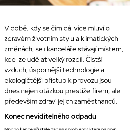
V době, kdy se čím dál více mluví o
zdravém životním stylu a klimatických
změnách, se i kanceláře stávají místem,
kde lze udělat velký rozdíl. Čistší
vzduch, úspornější technologie a
ekologičtější přístup k provozu jsou
dnes nejen otázkou prestiže firem, ale
především zdraví jejich zaměstnanců.
Konec neviditelného odpadu
Mnoho kanceláří stále zápasí s problémy, které na první