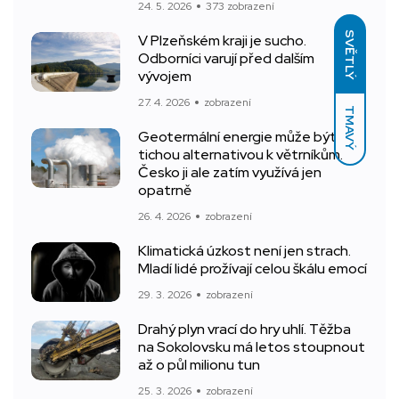
24. 5. 2026
373 zobrazení
SVĚTLÝ
V Plzeňském kraji je sucho.
Odborníci varují před dalším
vývojem
27. 4. 2026
zobrazení
TMAVÝ
Geotermální energie může být
tichou alternativou k větrníkům.
Česko ji ale zatím využívá jen
opatrně
26. 4. 2026
zobrazení
Klimatická úzkost není jen strach.
Mladí lidé prožívají celou škálu emocí
29. 3. 2026
zobrazení
Drahý plyn vrací do hry uhlí. Těžba
na Sokolovsku má letos stoupnout
až o půl milionu tun
25. 3. 2026
zobrazení