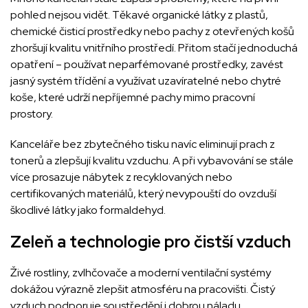
pohled nejsou vidět. Těkavé organické látky z plastů,
chemické čisticí prostředky nebo pachy z otevřených košů
zhoršují kvalitu vnitřního prostředí. Přitom stačí jednoduchá
opatření – používat neparfémované prostředky, zavést
jasný systém třídění a využívat uzavíratelné nebo chytré
koše, které udrží nepříjemné pachy mimo pracovní
prostory.
Kanceláře bez zbytečného tisku navíc eliminují prach z
tonerů a zlepšují kvalitu vzduchu. A při vybavování se stále
více prosazuje nábytek z recyklovaných nebo
certifikovaných materiálů, který nevypouští do ovzduší
škodlivé látky jako formaldehyd.
Zeleň a technologie pro čistší vzduch
Živé rostliny, zvlhčovače a moderní ventilační systémy
dokážou výrazně zlepšit atmosféru na pracovišti. Čistý
vzduch podporuje soustředění i dobrou náladu