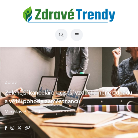
Zdraví
Zelenější kanceláře - čistší vzduch, méně odpadu
a větší pohoda zaměstnanců
Miroslav Pucholt