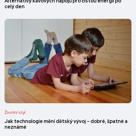
Alternativy kávových nápojů pro čistou energii po
celý den
Životní styl
Jak technologie mění dětský vývoj – dobré, špatné a
neznámé