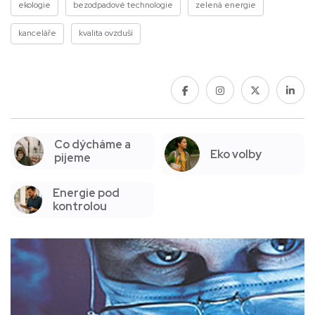
ekologie
bezodpadové technologie
zelená energie
kanceláře
kvalita ovzduší
Co dýcháme a
Eko volby
pijeme
Energie pod
kontrolou