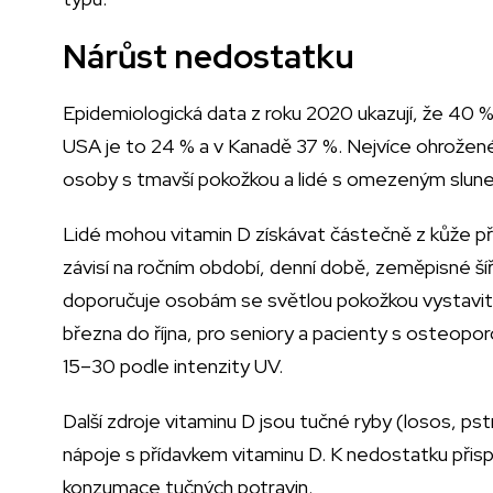
Nárůst nedostatku
Epidemiologická data z roku 2020 ukazují, že 40 
USA je to 24 % a v Kanadě 37 %. Nejvíce ohrožené s
osoby s tmavší pokožkou a lidé s omezeným slune
Lidé mohou vitamin D získávat částečně z kůže př
závisí na ročním období, denní době, zeměpisné ší
doporučuje osobám se světlou pokožkou vystavit o
března do října, pro seniory a pacienty s osteop
15–30 podle intenzity UV.
Další zdroje vitaminu D jsou tučné ryby (losos, ps
nápoje s přídavkem vitaminu D. K nedostatku přisp
konzumace tučných potravin.