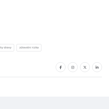
ky stravy
zdravotní rizika