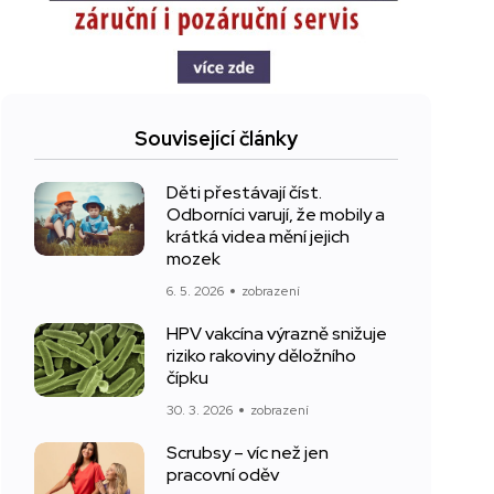
Související články
Děti přestávají číst.
Odborníci varují, že mobily a
krátká videa mění jejich
mozek
6. 5. 2026
zobrazení
HPV vakcína výrazně snižuje
riziko rakoviny děložního
čípku
30. 3. 2026
zobrazení
Scrubsy – víc než jen
pracovní oděv