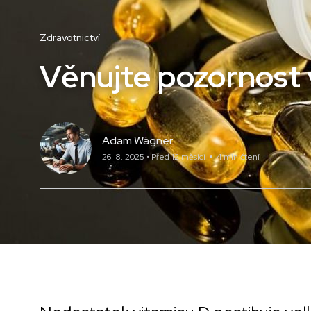
Zdravotnictví
Věnujte pozornost 
Adam Wágner
26. 8. 2025 • Před 12 měsíci
4 min čtení