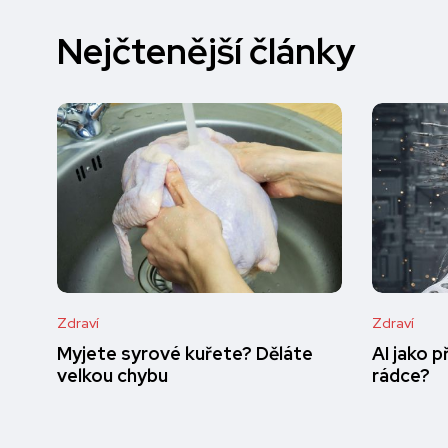
Nejčtenější články
Zdraví
Zdraví
Myjete syrové kuřete? Děláte
AI jako 
velkou chybu
rádce?