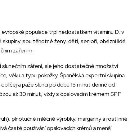
% evropské populace trpí nedostatkem vitaminu D, v
kupiny jsou těhotné ženy, děti, senioři, obézní lidé,
čním zářením.
i slunečním záření, ale jeho dostatečné množství
řce, věku a typu pokožky. Španělská expertní skupina
bličej a paže slunci po dobu 15 minut denně od
orózou až 30 minut, vždy s opalovacím krémem SPF
truh), plnotučné mléčné výrobky, margaríny a rostlinné
ívá časté používání opalovacích krémů a menší