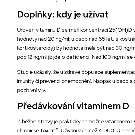
Doplňky: kdy je užívat
Úroveň vitaminu D se měří koncentrací 25(OH)D v k
hodnoty nad 20 ng/ml; u osob nad 65 let, s kostním
kortikosteroidy) by hodnota měla být nad 30 ng/
pod 12 ng/ml již jde o deficienci. Nad 100 ng/ml se
Studie ukázaly, že u zdravé populace suplementa
imunity či prevenci onemocnění. Naopak u osob s
pozitivní vliv.
Předávkování vitaminem D
Z běžné stravy je prakticky nemožné vitaminem D
chronické toxicitě. Užívání více než 4 000 IU de