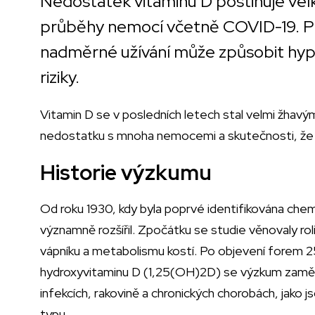
Nedostatek vitaminu D postihuje velk
průběhy nemocí včetně COVID-19. P
nadměrné užívání může způsobit hyp
riziky.
Vitamin D se v posledních letech stal velmi žhavý
nedostatku s mnoha nemocemi a skutečnosti, že 
Historie výzkumu
Od roku 1930, kdy byla poprvé identifikována chem
významně rozšířil. Zpočátku se studie věnovaly roli
vápníku a metabolismu kostí. Po objevení forem 
hydroxyvitaminu D (1,25(OH)2D) se výzkum zaměři
infekcích, rakovině a chronických chorobách, jako j
typu.