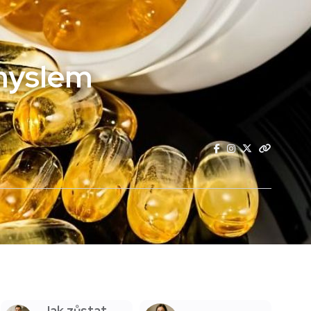
zmyslem
Jak zůstat