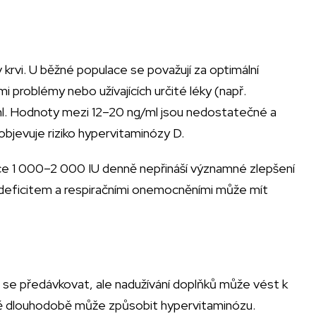
rvi. U běžné populace se považují za optimální
i problémy nebo užívajících určité léky (např.
ml. Hodnoty mezi 12–20 ng/ml jsou nedostatečné a
 objevuje riziko hypervitaminózy D.
ce 1 000–2 000 IU denně nepřináší významné zlepšení
 deficitem a respiračními onemocněními může mít
 se předávkovat, ale nadužívání doplňků může vést k
nně dlouhodobě může způsobit hypervitaminózu.