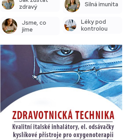
Silná imunita
zdravý
Léky pod
Jsme, co
kontrolou
jíme