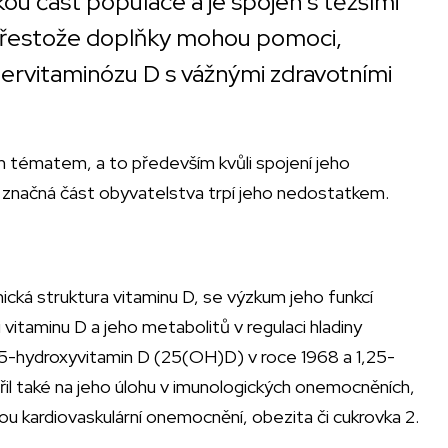
ou část populace a je spojen s těžšími
řestože doplňky mohou pomoci,
ervitaminózu D s vážnými zdravotními
m tématem, a to především kvůli spojení jeho
značná část obyvatelstva trpí jeho nedostatkem.
ická struktura vitaminu D, se výzkum jeho funkcí
 vitaminu D a jeho metabolitů v regulaci hladiny
25-hydroxyvitamin D (25(OH)D) v roce 1968 a 1,25-
l také na jeho úlohu v imunologických onemocněních,
sou kardiovaskulární onemocnění, obezita či cukrovka 2.