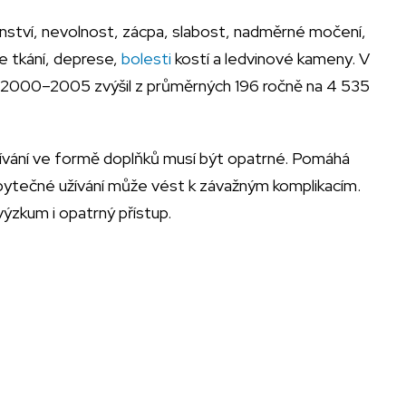
nství, nevolnost, zácpa, slabost, nadměrné močení,
ce tkání, deprese,
bolesti
kostí a ledvinové kameny. V
 2000–2005 zvýšil z průměrných 196 ročně na 4 535
 užívání ve formě doplňků musí být opatrné. Pomáhá
bytečné užívání může vést k závažným komplikacím.
ýzkum i opatrný přístup.