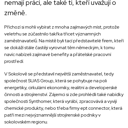
nemají práci, ale také ti, kteří uvažují o
změně.
Příchozí si mohli vybírat z mnoha zajímavých míst, protože
veletrhu se zúčastnilo takřka třicet významných
zaměstnavatelů. Na místě byli tací představitelé firem, kteří
se dokáží stále častěji vyrovnat těm německým, k tomu
navíc nabízeli zajímavé benefity a přátelské pracovní
prostředí.
V Sokolově se představil největší zaměstnavatel, tedy
společnost SUAS Group, která se pohybuje na poli
energetiky, cirkulární ekonomiky, realitní a developerské
činnosti a strojírenství. Zájemci si zde prohlédli také nabídky
společnosti Synthomer, která vyrábí, zpracovává a vyvíjí
chemické produkty, nebo třeba firmy ept connector, která
patří mezi nejvýznamnější strojírenské podniky v
sokolovském regionu.