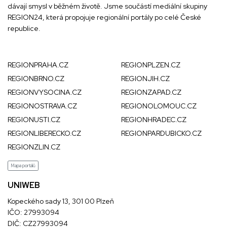
dávají smysl v běžném životě. Jsme součástí mediální skupiny
REGION24
, která propojuje regionální portály po celé České
republice.
REGIONPRAHA.CZ
REGIONPLZEN.CZ
REGIONBRNO.CZ
REGIONJIH.CZ
REGIONVYSOCINA.CZ
REGIONZAPAD.CZ
REGIONOSTRAVA.CZ
REGIONOLOMOUC.CZ
REGIONUSTI.CZ
REGIONHRADEC.CZ
REGIONLIBERECKO.CZ
REGIONPARDUBICKO.CZ
REGIONZLIN.CZ
Mapa portálů
UNIWEB
Kopeckého sady 13, 301 00 Plzeň
IČO: 27993094
DIČ: CZ27993094