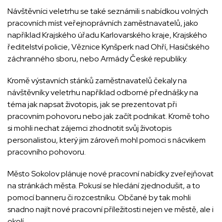
Návštěvníci veletrhu se také seznámili s nabídkou volných
pracovních míst veřejnoprávních zaměstnavatelů, jako
například Krajského úřadu Karlovarského kraje, Krajského
ředitelství policie, Věznice Kynšperk nad Ohří, Hasičského
záchranného sboru, nebo Armády České republiky.
Kromě výstavních stánků zaměstnavatelů čekaly na
návštěvníky veletrhu například odborné přednášky na
téma jak napsat životopis, jak se prezentovat při
pracovním pohovoru nebo jak začít podnikat. Kromě toho
si mohli nechat zájemci zhodnotit svůj životopis
personalistou, který jim zároveň mohl pomoci s nácvikem
pracovního pohovoru.
Město Sokolov plánuje nové pracovní nabídky zveřejňovat
na stránkách města. Pokusí se hledání zjednodušit, a to
pomocí banneru či rozcestníku. Občané by tak mohli
snadno najít nové pracovní příležitosti nejen ve městě, ale i
okolí.