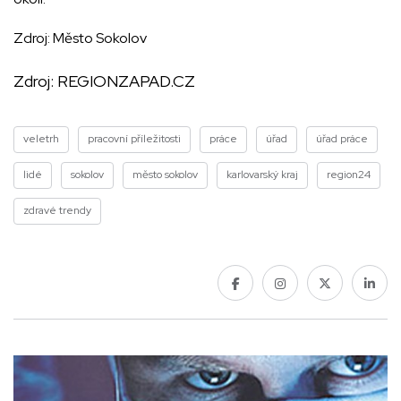
Zdroj: Město Sokolov
Zdroj:
REGIONZAPAD.CZ
veletrh
pracovní příležitosti
práce
úřad
úřad práce
lidé
sokolov
město sokolov
karlovarský kraj
region24
zdravé trendy