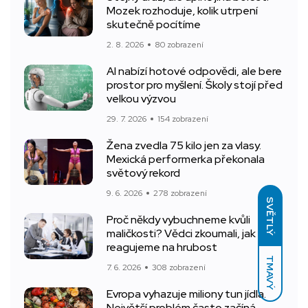
Mozek rozhoduje, kolik utrpení
skutečně pocítíme
2. 8. 2026
80 zobrazení
AI nabízí hotové odpovědi, ale bere
prostor pro myšlení. Školy stojí před
velkou výzvou
29. 7. 2026
154 zobrazení
Žena zvedla 75 kilo jen za vlasy.
Mexická performerka překonala
světový rekord
9. 6. 2026
278 zobrazení
SVĚTLÝ
Proč někdy vybuchneme kvůli
maličkosti? Vědci zkoumali, jak
reagujeme na hrubost
TMAVÝ
7. 6. 2026
308 zobrazení
Evropa vyhazuje miliony tun jídla.
Největší problém často začíná