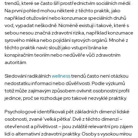
trendů, které se často šíří prostřednictvím sociálních médií.
Na první pohled mohou některé z těchto praktik, jako
například otužování nebo konzumace speciálních druhů
vod, vypadat neškodně. Nicméně existují i takové, které s
sebou nesou značná zdravotní rizika, například konzumace
syrového mléka nebo pojídání syrových orgánů. Mnohé z
těchto praktik navíc slouží jako vstupní brána ke
konspiračním teoriím nebo nedůvěře vůči zdravotním
autoritám.
Sledování radikálních
wellness
trendů často není otázkou
nedostatku informací nebo důvěřivosti. Podle výzkumů
totiž může zajímavým způsobem ovlivnit osobnostní profil
jedince, proč se rozhoduje pro takové nezvyklé praktiky.
Psychologové identifikovali pět základních dimenzí lidské
osobnosti, zvané 'velká pětka'. Dvě z těchto dimenzí –
otevřenost a přívětivost – jsou zvláště relevantní pro zájem
lidí o alternativní zdravotní praktiky. Osoby s vysokou mírou