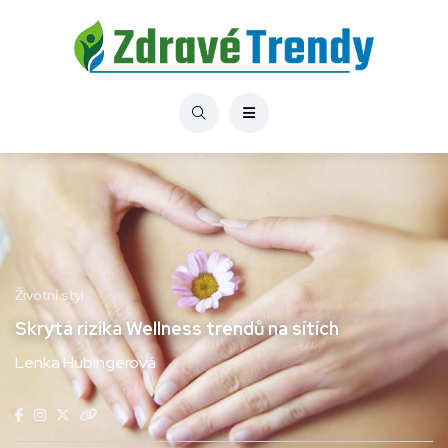
Životní styl
Skrytá rizika Wellness trendů na sítích
Lenka Hubingerová