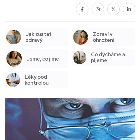
Jak zůstat
Zdraví v
zdravý
ohrožení
Co dýcháme a
Jsme, co jíme
pijeme
Léky pod
kontrolou