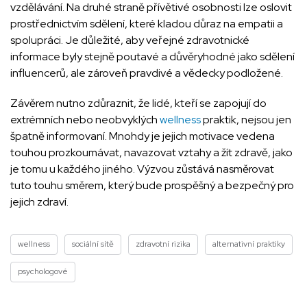
vzdělávání. Na druhé straně přívětivé osobnosti lze oslovit
prostřednictvím sdělení, které kladou důraz na empatii a
spolupráci. Je důležité, aby veřejné zdravotnické
informace byly stejně poutavé a důvěryhodné jako sdělení
influencerů, ale zároveň pravdivé a vědecky podložené.
Závěrem nutno zdůraznit, že lidé, kteří se zapojují do
extrémních nebo neobvyklých
wellness
praktik, nejsou jen
špatně informovaní. Mnohdy je jejich motivace vedena
touhou prozkoumávat, navazovat vztahy a žít zdravě, jako
je tomu u každého jiného. Výzvou zůstává nasměrovat
tuto touhu směrem, který bude prospěšný a bezpečný pro
jejich zdraví.
wellness
sociální sítě
zdravotní rizika
alternativní praktiky
psychologové