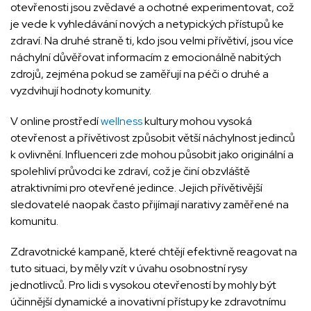
otevřenosti jsou zvědavé a ochotné experimentovat, což
je vede k vyhledávání nových a netypických přístupů ke
zdraví. Na druhé straně ti, kdo jsou velmi přívětiví, jsou více
náchylní důvěřovat informacím z emocionálně nabitých
zdrojů, zejména pokud se zaměřují na péči o druhé a
vyzdvihují hodnoty komunity.
V online prostředí
wellness
kultury mohou vysoká
otevřenost a přívětivost způsobit větší náchylnost jedinců
k ovlivnění. Influenceri zde mohou působit jako originální a
spolehliví průvodci ke zdraví, což je činí obzvláště
atraktivními pro otevřené jedince. Jejich přívětivější
sledovatelé naopak často přijímají narativy zaměřené na
komunitu.
Zdravotnické kampaně, které chtějí efektivně reagovat na
tuto situaci, by měly vzít v úvahu osobnostní rysy
jednotlivců. Pro lidi s vysokou otevřeností by mohly být
účinnější dynamické a inovativní přístupy ke zdravotnímu