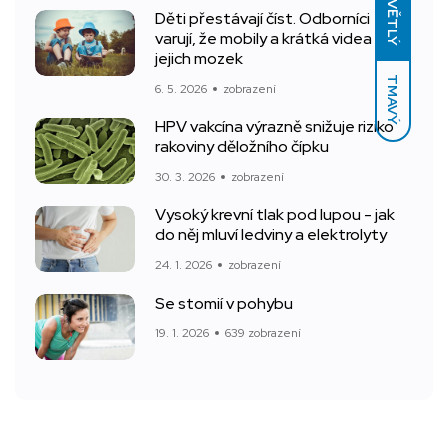
SVĚTLÝ
Děti přestávají číst. Odborníci
varují, že mobily a krátká videa mění
jejich mozek
TMAVÝ
6. 5. 2026
zobrazení
HPV vakcína výrazně snižuje riziko
rakoviny děložního čípku
30. 3. 2026
zobrazení
Vysoký krevní tlak pod lupou - jak
do něj mluví ledviny a elektrolyty
24. 1. 2026
zobrazení
Se stomií v pohybu
19. 1. 2026
639 zobrazení