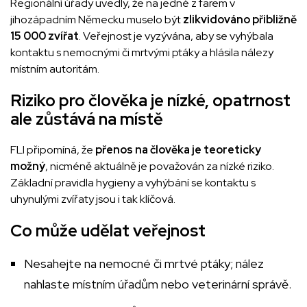
Regionální úřady uvedly, že na jedné z farem v
jihozápadním Německu muselo být
zlikvidováno přibližně
15 000 zvířat
. Veřejnost je vyzývána, aby se vyhýbala
kontaktu s nemocnými či mrtvými ptáky a hlásila nálezy
místním autoritám.
Riziko pro člověka je nízké, opatrnost
ale zůstává na místě
FLI připomíná, že
přenos na člověka je teoreticky
možný
, nicméně aktuálně je považován za nízké riziko.
Základní pravidla hygieny a vyhýbání se kontaktu s
uhynulými zvířaty jsou i tak klíčová.
Co může udělat veřejnost
Nesahejte na nemocné či mrtvé ptáky; nález
nahlaste místním úřadům nebo veterinární správě.