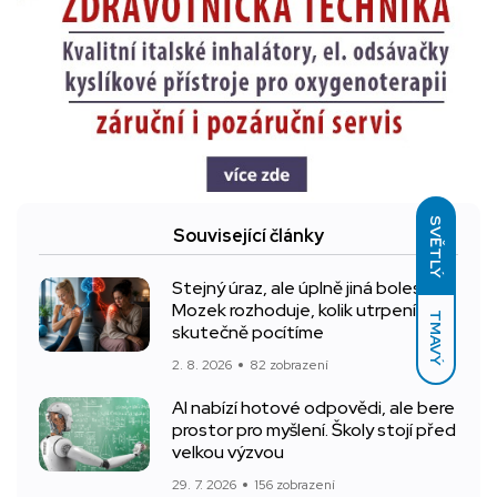
SVĚTLÝ
Související články
Stejný úraz, ale úplně jiná bolest.
Mozek rozhoduje, kolik utrpení
TMAVÝ
skutečně pocítíme
2. 8. 2026
82 zobrazení
AI nabízí hotové odpovědi, ale bere
prostor pro myšlení. Školy stojí před
velkou výzvou
29. 7. 2026
156 zobrazení