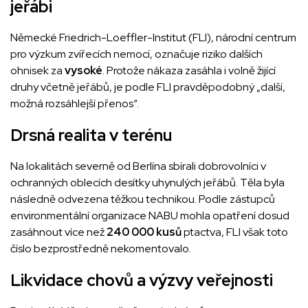
jeřábi
Německé Friedrich-Loeffler-Institut (FLI), národní centrum
pro výzkum zvířecích nemocí, označuje riziko dalších
ohnisek za
vysoké
. Protože nákaza zasáhla i volně žijící
druhy včetně jeřábů, je podle FLI pravděpodobný „další,
možná rozsáhlejší přenos“.
Drsná realita v terénu
Na lokalitách severně od Berlína sbírali dobrovolníci v
ochranných oblecích desítky uhynulých jeřábů. Těla byla
následně odvezena těžkou technikou. Podle zástupců
environmentální organizace NABU mohla opatření dosud
zasáhnout více než
240 000 kusů
ptactva, FLI však toto
číslo bezprostředně nekomentovalo.
Likvidace chovů a výzvy veřejnosti