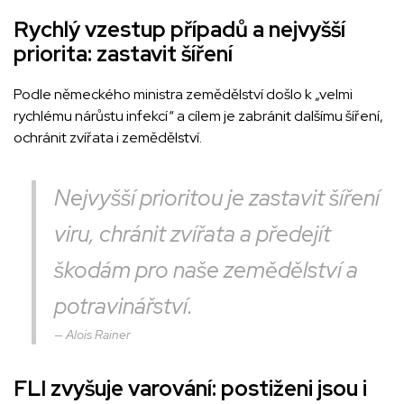
Rychlý vzestup případů a nejvyšší
priorita: zastavit šíření
Podle německého ministra zemědělství došlo k „velmi
rychlému nárůstu infekcí“ a cílem je zabránit dalšímu šíření,
ochránit zvířata i zemědělství.
Nejvyšší prioritou je zastavit šíření
viru, chránit zvířata a předejít
škodám pro naše zemědělství a
potravinářství.
Alois Rainer
FLI zvyšuje varování: postiženi jsou i