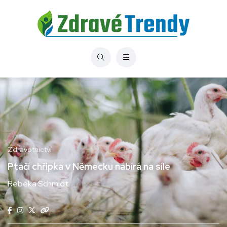
Zdravotnictví
Ptačí chřipka v Německu nabírá na síle
Rebeka Schmidt