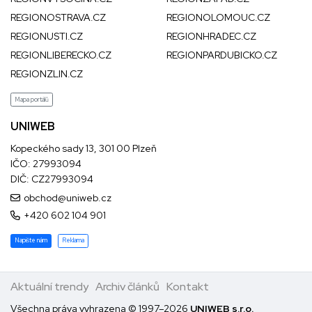
REGIONOSTRAVA.CZ
REGIONOLOMOUC.CZ
REGIONUSTI.CZ
REGIONHRADEC.CZ
REGIONLIBERECKO.CZ
REGIONPARDUBICKO.CZ
REGIONZLIN.CZ
Mapa portálů
UNIWEB
Kopeckého sady 13, 301 00 Plzeň
IČO: 27993094
DIČ: CZ27993094
obchod@uniweb.cz
+420 602 104 901
Napište nám
Reklama
Aktuální trendy
Archiv článků
Kontakt
Všechna práva vyhrazena © 1997–2026
UNIWEB s.r.o.