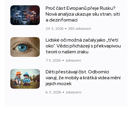
Proč část Evropanů přeje Rusku?
Nová analýza ukazuje sílu stran, sítí
a dezinformací
24. 5. 2026
385 zobrazení
Lidské oči možná začaly jako „třetí
oko“. Vědci přicházejí s překvapivou
teorií o našem zraku
7. 5. 2026
zobrazení
Děti přestávají číst. Odborníci
varují, že mobily a krátká videa mění
jejich mozek
6. 5. 2026
zobrazení