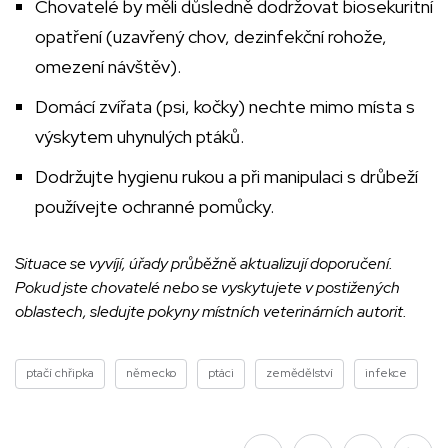
Chovatelé by měli důsledně dodržovat biosekuritní
opatření (uzavřený chov, dezinfekční rohože,
omezení návštěv).
Domácí zvířata (psi, kočky) nechte mimo místa s
výskytem uhynulých ptáků.
Dodržujte hygienu rukou a při manipulaci s drůbeží
používejte ochranné pomůcky.
Situace se vyvíjí, úřady průběžně aktualizují doporučení.
Pokud jste chovatelé nebo se vyskytujete v postižených
oblastech, sledujte pokyny místních veterinárních autorit.
ptačí chřipka
německo
ptáci
zemědělství
infekce