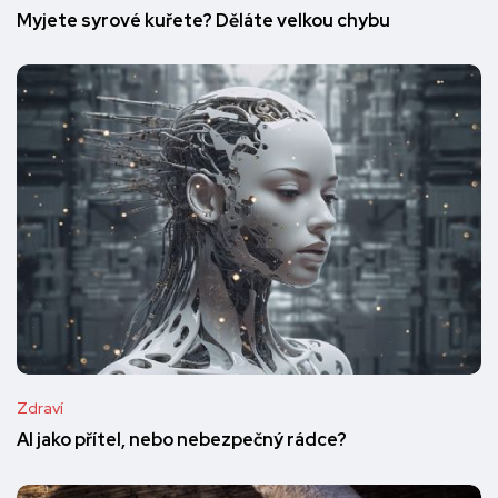
Myjete syrové kuřete? Děláte velkou chybu
Zdraví
AI jako přítel, nebo nebezpečný rádce?