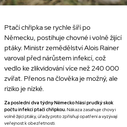
Ptačí chřipka se rychle šíří po
Německu, postihuje chovné i volně žijící
ptáky. Ministr zemědělství Alois Rainer
varoval před nárůstem infekcí, což
vedlo ke zlikvidování více než 240 000
zvířat. Přenos na člověka je možný, ale
riziko je nízké.
Za poslední dva týdny Německo hlásí prudký skok
počtu infekcí ptačí chřipkou.
Nákaza zasahuje chovy i
volně žijící ptáky, úřady proto zpřísňují opatření a vyzývají
veřejnost k obezřetnosti.