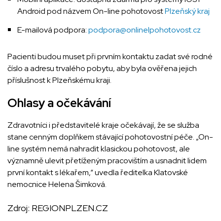
Android pod názvem On-line pohotovost
Plzeňský kraj
E-mailová podpora:
podpora@onlinelpohotovost.cz
Pacienti budou muset při prvním kontaktu zadat své rodné
číslo a adresu trvalého pobytu, aby byla ověřena jejich
příslušnost k Plzeňskému kraji.
Ohlasy a očekávání
Zdravotníci i představitelé kraje očekávají, že se služba
stane cenným doplňkem stávající pohotovostní péče. „On-
line systém nemá nahradit klasickou pohotovost, ale
významně ulevit přetíženým pracovištím a usnadnit lidem
první kontakt s lékařem,“ uvedla ředitelka Klatovské
nemocnice Helena Šimková.
Zdroj:
REGIONPLZEN.CZ