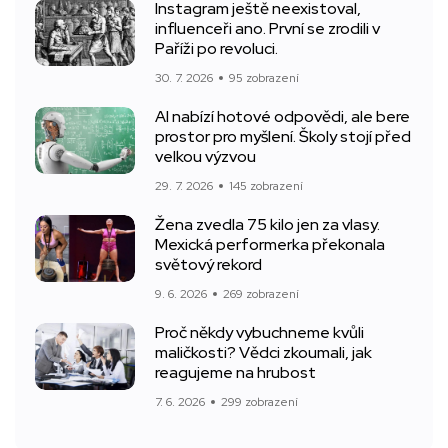
Instagram ještě neexistoval,
influenceři ano. První se zrodili v
Paříži po revoluci.
30. 7. 2026
95 zobrazení
AI nabízí hotové odpovědi, ale bere
prostor pro myšlení. Školy stojí před
velkou výzvou
29. 7. 2026
145 zobrazení
Žena zvedla 75 kilo jen za vlasy.
Mexická performerka překonala
světový rekord
9. 6. 2026
269 zobrazení
Proč někdy vybuchneme kvůli
maličkosti? Vědci zkoumali, jak
reagujeme na hrubost
7. 6. 2026
299 zobrazení