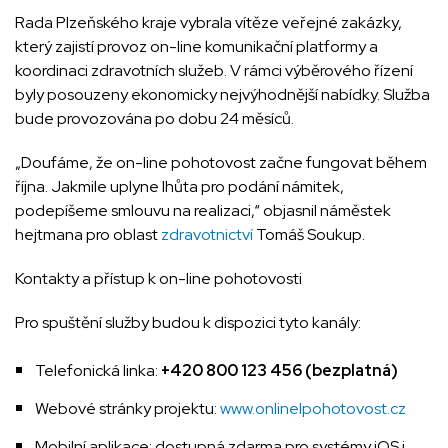
Rada Plzeňského kraje vybrala vítěze veřejné zakázky,
který zajistí provoz on-line komunikační platformy a
koordinaci zdravotních služeb. V rámci výběrového řízení
byly posouzeny ekonomicky nejvýhodnější nabídky. Služba
bude provozována po dobu 24 měsíců.
„Doufáme, že on-line pohotovost začne fungovat během
října. Jakmile uplyne lhůta pro podání námitek,
podepíšeme smlouvu na realizaci,“ objasnil náměstek
hejtmana pro oblast
zdravotnictví
Tomáš Soukup.
Kontakty a přístup k on-line pohotovosti
Pro spuštění služby budou k dispozici tyto kanály:
Telefonická linka:
+420 800 123 456 (bezplatná)
Webové stránky projektu:
www.onlinelpohotovost.cz
Mobilní aplikace: dostupná zdarma pro systémy iOS i