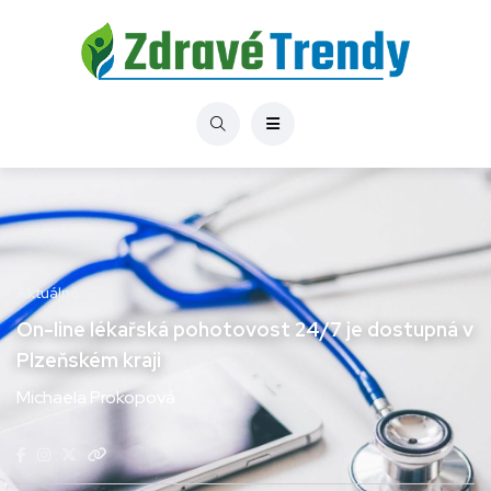
Aktuálně
On-line lékařská pohotovost 24/7 je dostupná v
Plzeňském kraji
Michaela Prokopová