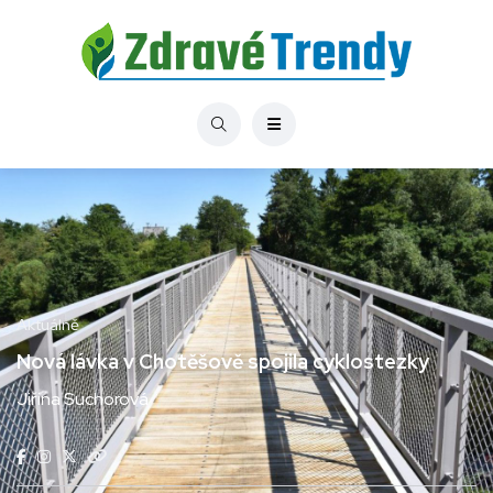
Aktuálně
Nová lávka v Chotěšově spojila cyklostezky
Jiřina Suchorová