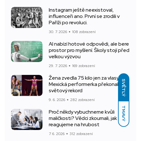
Instagram ještě neexistoval,
influenceři ano. První se zrodili v
Paříži po revoluci.
30. 7. 2026
108 zobrazení
AI nabízí hotové odpovědi, ale bere
prostor pro myšlení. Školy stojí před
velkou výzvou
29. 7. 2026
169 zobrazení
Žena zvedla 75 kilo jen za vlasy.
SVĚTLÝ
Mexická performerka překonala
světový rekord
9. 6. 2026
282 zobrazení
TMAVÝ
Proč někdy vybuchneme kvůli
maličkosti? Vědci zkoumali, jak
reagujeme na hrubost
7. 6. 2026
312 zobrazení