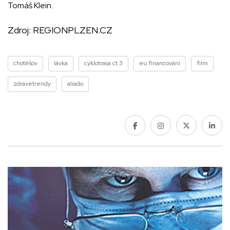
Tomáš Klein.
Zdroj:
REGIONPLZEN.CZ
chotěšov
lávka
cyklotrasa ct 3
eu financování
film
zdravetrendy
aliado