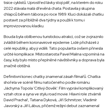
tisíce cyklistů. Uprostřed lávky stojí pilíř, na kterém do roku
2022 stávala malá dřevěná chata. Postavila ji skupina
chlapců během tábora po roce 1989. Kluci dokázali chatku
postavit za přibližně dva týdny a použili k tomu i
improvizovanou kladku.
Bouda byla oblíbenou turistickou atrakcí, což se zvýraznilo
zvláště během koronavirové epidemie. Lidé přicházeli z
celé republiky, aby ji viděli. Tato popularita ovšem přinesla
určité komplikace. Místostarosta Pavel Malina vzpomíná na
časy, kdy bylo místo přeplněné návštěvníky a doprava byla
značně obtížná.
Definitivní konec chatky znamenal zásah filmařů. Chatka
shořela ve scéně filmu natočeného podle románu
Jáchyma Topola 'Citlivý člověk'. Film vypráví komplikovaný
vztah otce a syna ve stylu road movie. Hlavní role ztvárnili
David Prachař, Tatiana Dyková, Jiří Schmitzer, Vladimír
Javorský a Jiří Lábus, přičemž režijní debut zaznamenal