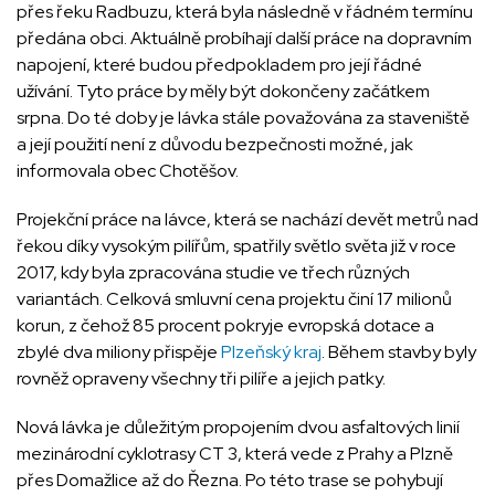
přes řeku Radbuzu, která byla následně v řádném termínu
předána obci. Aktuálně probíhají další práce na dopravním
napojení, které budou předpokladem pro její řádné
užívání. Tyto práce by měly být dokončeny začátkem
srpna. Do té doby je lávka stále považována za staveniště
a její použití není z důvodu bezpečnosti možné, jak
informovala obec Chotěšov.
Projekční práce na lávce, která se nachází devět metrů nad
řekou díky vysokým pilířům, spatřily světlo světa již v roce
2017, kdy byla zpracována studie ve třech různých
variantách. Celková smluvní cena projektu činí 17 milionů
korun, z čehož 85 procent pokryje evropská dotace a
zbylé dva miliony přispěje
Plzeňský kraj
. Během stavby byly
rovněž opraveny všechny tři pilíře a jejich patky.
Nová lávka je důležitým propojením dvou asfaltových linií
mezinárodní cyklotrasy CT 3, která vede z Prahy a Plzně
přes Domažlice až do Řezna. Po této trase se pohybují