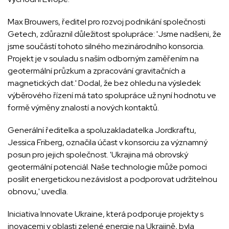
Max Brouwers, ředitel pro rozvoj podnikání společnosti
Getech, zdůraznil důležitost spolupráce: 'Jsme nadšeni, že
jsme součástí tohoto silného mezinárodního konsorcia.
Projekt je v souladu s naším odborným zaměřením na
geotermální průzkum a zpracování gravitačních a
magnetických dat.' Dodal, že bez ohledu na výsledek
výběrového řízení má tato spolupráce už nyní hodnotu ve
formě výměny znalostí a nových kontaktů.
Generální ředitelka a spoluzakladatelka Jordkraftu,
Jessica Friberg, označila účast v konsorciu za významný
posun pro jejich společnost. 'Ukrajina má obrovský
geotermální potenciál. Naše technologie může pomoci
posílit energetickou nezávislost a podporovat udržitelnou
obnovu,' uvedla.
Iniciativa Innovate Ukraine, která podporuje projekty s
inovacemi v oblasti zelené energie na Ukrajině, byla