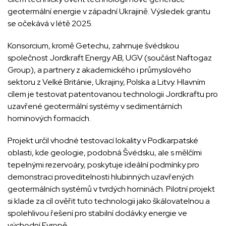
geotermální energie v západní Ukrajině. Výsledek grantu
se očekává v létě 2025.
Konsorcium, kromě Getechu, zahrnuje švédskou
společnost Jordkraft Energy AB, UGV (součást Naftogaz
Group), a partnery z akademického i průmyslového
sektoru z Velké Británie, Ukrajiny, Polska a Litvy. Hlavním
cílem je testovat patentovanou technologii Jordkraftu pro
uzavřené geotermální systémy v sedimentárních
horninových formacích.
Projekt určil vhodné testovací lokality v Podkarpatské
oblasti, kde geologie, podobná Švédsku, ale s mělčími
tepelnými rezervoáry, poskytuje ideální podmínky pro
demonstraci proveditelnosti hlubinných uzavřených
geotermálních systémů v tvrdých horninách. Pilotní projekt
si klade za cíl ověřit tuto technologii jako škálovatelnou a
spolehlivou řešení pro stabilní dodávky energie ve
východní Evropě.