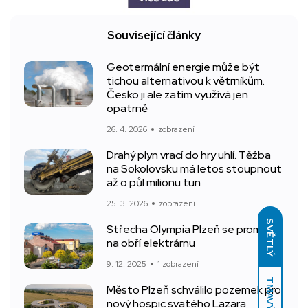
Související články
Geotermální energie může být
tichou alternativou k větrníkům.
Česko ji ale zatím využívá jen
opatrně
26. 4. 2026
zobrazení
Drahý plyn vrací do hry uhlí. Těžba
na Sokolovsku má letos stoupnout
až o půl milionu tun
25. 3. 2026
zobrazení
SVĚTLÝ
Střecha Olympia Plzeň se promění
na obří elektrárnu
9. 12. 2025
1 zobrazení
TMAVÝ
Město Plzeň schválilo pozemek pro
nový hospic svatého Lazara