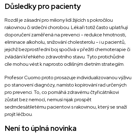
Důsledky pro pacienty
Rozdíl je zásadní pro miliony lidí žijících s pokročilou
rakovinou či srdeční chorobou. Lékaři totiž často uplatňují
doporučení zaměřená na prevenci – redukce hmotnosti,
eliminace alkoholu, snižování cholesterolu – i u pacientů,
jejichž bezprostřední boj spočívá v přežití chemoterapie či
zvládání křehkého zdravotního stavu. Tyto protichůdné
cíle mohou vést k naprosto odlišným dietním strategiím.
Profesor Cuomo proto prosazuje individualizovanou výživu
po stanovení diagnózy, namísto kopírování rad určených
pro prevenci. To, co pomáhá zdravému čtyřicátníkovi
zůstat bez nemocí, nemusí nijak prospět
sedmdesátiletému pacientovi s rakovinou, který se snaží
projít léčbou.
Není to úplná novinka