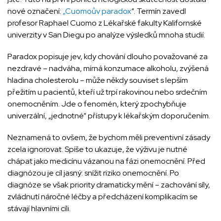
nové označení:
„Cuomoův paradox
“. Termín zavedl
profesor Raphael Cuomo z Lékařské fakulty Kalifornské
univerzity v San Diegu po analýze výsledků mnoha studií.
Paradox popisuje jev, kdy chování dlouho považované za
nezdravé – nadváha, mírná konzumace alkoholu, zvýšená
hladina cholesterolu – může někdy souviset s lepším
přežitím u pacientů, kteří už trpí rakovinou nebo srdečním
onemocněním. Jde o fenomén, který zpochybňuje
univerzální, „jednotné“ přístupy k lékařským doporučením.
Neznamená to ovšem, že bychom měli preventivní zásady
zcela ignorovat. Spíše to ukazuje, že výživu je nutné
chápat jako medicínu vázanou na fázi onemocnění. Před
diagnózou je cíl jasný: snížit riziko onemocnění. Po
diagnóze se však priority dramaticky mění – zachování síly,
zvládnutí náročné léčby a předcházení komplikacím se
stávají hlavními cíli.