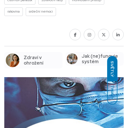
cuomův paradox
zdravotní rady
individuální přístup
rakovina
srdeční nemoci
Jak (ne)funguje
Zdraví v
systém
ohrožení
SVĚTLÝ
TMAVÝ