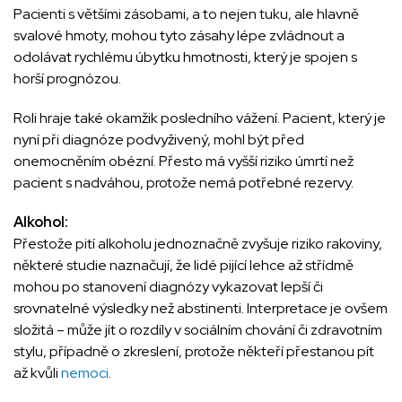
Pacienti s většími zásobami, a to nejen tuku, ale hlavně
svalové hmoty, mohou tyto zásahy lépe zvládnout a
odolávat rychlému úbytku hmotnosti, který je spojen s
horší prognózou.
Roli hraje také okamžik posledního vážení. Pacient, který je
nyní při diagnóze podvyživený, mohl být před
onemocněním obézní. Přesto má vyšší riziko úmrtí než
pacient s nadváhou, protože nemá potřebné rezervy.
Alkohol:
Přestože pití alkoholu jednoznačně zvyšuje riziko rakoviny,
některé studie naznačují, že lidé pijící lehce až střídmě
mohou po stanovení diagnózy vykazovat lepší či
srovnatelné výsledky než abstinenti. Interpretace je ovšem
složitá – může jít o rozdíly v sociálním chování či zdravotním
stylu, případně o zkreslení, protože někteří přestanou pít
až kvůli
nemoci
.