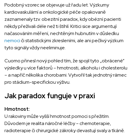
Podobný vzorec se objevuje už řadu let. Výzkumy
kardiovaskulární a onkologické péče opakovaně
zaznamenaly tzv. obezitní paradox, kdy obézní pacienti
někdy přežívali déle než ti štíhlí. Kritici sice argumentují
načasováním měření, nechtěným hubnutím v důsledku
nemoci
či statistickými zkresleními, ale ani pečlivý výzkum
tyto signály vždy neeliminuje.
Cuomo přinesl nový pohled tím, že spojil tyto „obrácené“
výsledky u více faktorů – hmotnosti, alkoholu i cholesterolu
– a napříč několika chorobami. Vytvořil tak jednotný rámec
pro stádium-specifickou výživu.
Jak paradox funguje v praxi
Hmotnost:
U rakoviny může vyšší hmotnost pomoci s přežitím.
Důvodem je realita náročné léčby – chemoterapie,
radioterapie či chirurgické zákroky devastují svaly a tkáně.