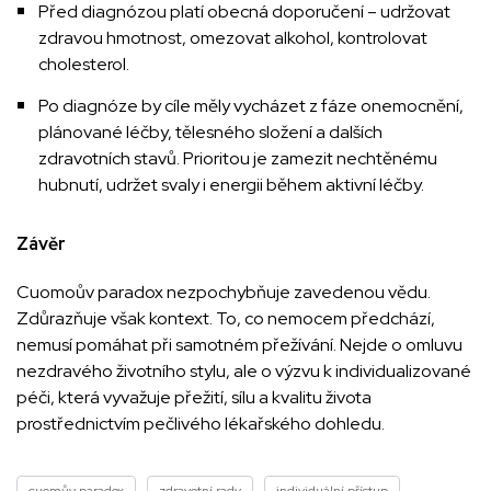
Před diagnózou platí obecná doporučení – udržovat
zdravou hmotnost, omezovat alkohol, kontrolovat
cholesterol.
Po diagnóze by cíle měly vycházet z fáze onemocnění,
plánované léčby, tělesného složení a dalších
zdravotních stavů. Prioritou je zamezit nechtěnému
hubnutí, udržet svaly i energii během aktivní léčby.
Závěr
Cuomoův paradox nezpochybňuje zavedenou vědu.
Zdůrazňuje však kontext. To, co nemocem předchází,
nemusí pomáhat při samotném přežívání. Nejde o omluvu
nezdravého životního stylu, ale o výzvu k individualizované
péči, která vyvažuje přežití, sílu a kvalitu života
prostřednictvím pečlivého lékařského dohledu.