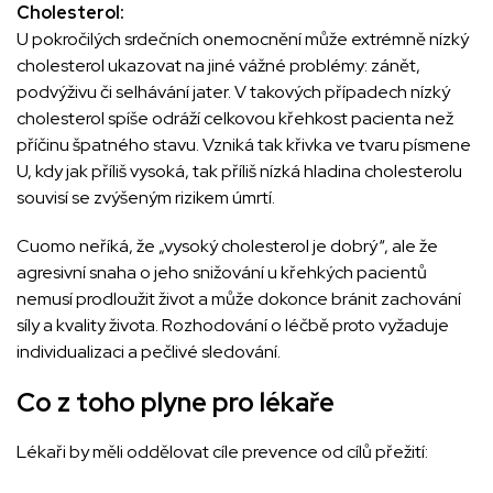
Cholesterol:
U pokročilých srdečních onemocnění může extrémně nízký
cholesterol ukazovat na jiné vážné problémy: zánět,
podvýživu či selhávání jater. V takových případech nízký
cholesterol spíše odráží celkovou křehkost pacienta než
příčinu špatného stavu. Vzniká tak křivka ve tvaru písmene
U, kdy jak příliš vysoká, tak příliš nízká hladina cholesterolu
souvisí se zvýšeným rizikem úmrtí.
Cuomo neříká, že „vysoký cholesterol je dobrý“, ale že
agresivní snaha o jeho snižování u křehkých pacientů
nemusí prodloužit život a může dokonce bránit zachování
síly a kvality života. Rozhodování o léčbě proto vyžaduje
individualizaci a pečlivé sledování.
Co z toho plyne pro lékaře
Lékaři by měli oddělovat cíle prevence od cílů přežití: