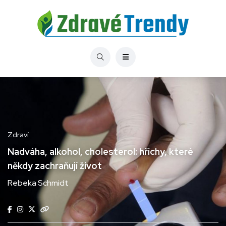
Zdraví
Nadváha, alkohol, cholesterol: hříchy, které
někdy zachraňují život
Rebeka Schmidt