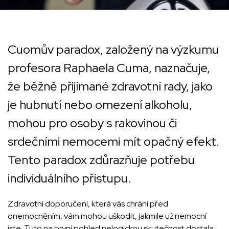
Cuomův paradox, založený na výzkumu
profesora Raphaela Cuma, naznačuje,
že běžně přijímané zdravotní rady, jako
je hubnutí nebo omezení alkoholu,
mohou pro osoby s rakovinou či
srdečními nemocemi mít opačný efekt.
Tento paradox zdůrazňuje potřebu
individuálního přístupu.
Zdravotní doporučení, která vás chrání před
onemocněním, vám mohou uškodit, jakmile už nemocní
jste. Tuto na první pohled nelogickou skutečnost dostala