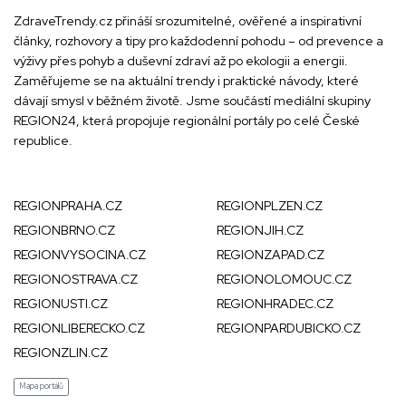
ZdraveTrendy.cz přináší srozumitelné, ověřené a inspirativní
články, rozhovory a tipy pro každodenní pohodu – od prevence a
výživy přes pohyb a duševní zdraví až po ekologii a energii.
Zaměřujeme se na aktuální trendy i praktické návody, které
dávají smysl v běžném životě. Jsme součástí mediální skupiny
REGION24
, která propojuje regionální portály po celé České
republice.
REGIONPRAHA.CZ
REGIONPLZEN.CZ
REGIONBRNO.CZ
REGIONJIH.CZ
REGIONVYSOCINA.CZ
REGIONZAPAD.CZ
REGIONOSTRAVA.CZ
REGIONOLOMOUC.CZ
REGIONUSTI.CZ
REGIONHRADEC.CZ
REGIONLIBERECKO.CZ
REGIONPARDUBICKO.CZ
REGIONZLIN.CZ
Mapa portálů