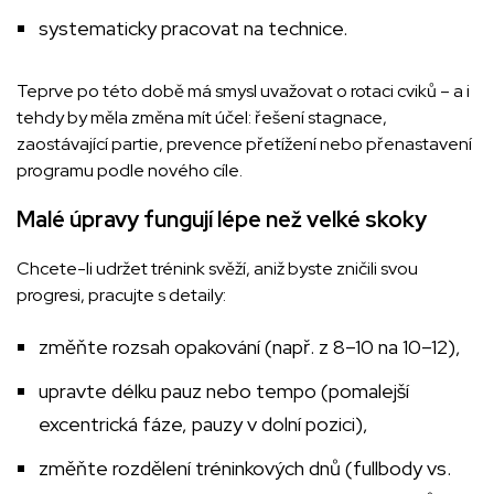
systematicky pracovat na technice.
Teprve po této době má smysl uvažovat o rotaci cviků – a i
tehdy by měla změna mít účel: řešení stagnace,
zaostávající partie, prevence přetížení nebo přenastavení
programu podle nového cíle.
Malé úpravy fungují lépe než velké skoky
Chcete-li udržet trénink svěží, aniž byste zničili svou
progresi, pracujte s detaily:
změňte rozsah opakování (např. z 8–10 na 10–12),
upravte délku pauz nebo tempo (pomalejší
excentrická fáze, pauzy v dolní pozici),
změňte rozdělení tréninkových dnů (fullbody vs.