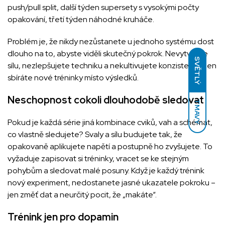
push/pull split, další týden supersety s vysokými počty
opakování, třetí týden náhodné kruháče.
Problém je, že nikdy nezůstanete u jednoho systému dost
dlouho na to, abyste viděli skutečný pokrok. Nevytváříte
SVĚTLÝ
sílu, nezlepšujete techniku a nekultivujete konzistenci. Jen
sbíráte nové tréninky místo výsledků.
Neschopnost cokoli dlouhodobě sledovat
TMAVÝ
Pokud je každá série jiná kombinace cviků, vah a schémat,
co vlastně sledujete? Svaly a sílu budujete tak, že
opakovaně aplikujete napětí a postupně ho zvyšujete. To
vyžaduje zapisovat si tréninky, vracet se ke stejným
pohybům a sledovat malé posuny. Když je každý trénink
nový experiment, nedostanete jasné ukazatele pokroku –
jen změť dat a neurčitý pocit, že „makáte“.
Trénink jen pro dopamin