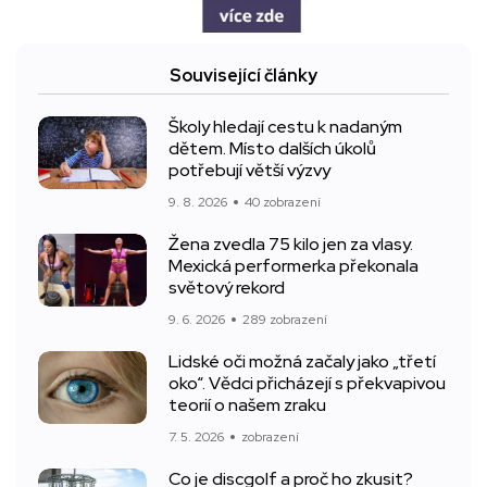
Související články
Školy hledají cestu k nadaným
dětem. Místo dalších úkolů
potřebují větší výzvy
9. 8. 2026
40 zobrazení
Žena zvedla 75 kilo jen za vlasy.
Mexická performerka překonala
světový rekord
9. 6. 2026
289 zobrazení
Lidské oči možná začaly jako „třetí
oko“. Vědci přicházejí s překvapivou
teorií o našem zraku
7. 5. 2026
zobrazení
Co je discgolf a proč ho zkusit?