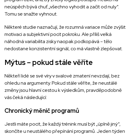
neúspěch bývá chuť „všechno vyhodit a začít od nuly“.
Tomu se snažte vyhnout.
Některé studie naznačují, že rozumná variace může zvýšit
motivaci a subjektivní pocit pokroku. Ale příliš velká
náhodná variabilita zisky naopak podkopává – tělo
nedostane konzistentní signál, co má vlastně zlepšovat.
Mýtus – pokud stále věříte
Někteří lidé se své víry v svalové zmatení nevzdají, bez
ohledu na argumenty. Pokud stále věříte, že neustálé
změny jsou hlavní cestou k výsledkům, pravděpodobně
vás čeká následující:
Chronický měnič programů
Jestli máte pocit, že každý trénink musí být „úplně jiný“,
skončíte u neustálého přepínání programů. Jeden týden