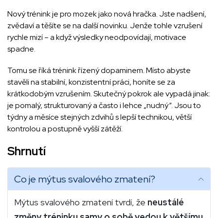
Nový trénink je pro mozek jako nová hračka. Jste nadšení,
zvědaví a těšíte se na další novinku. Jenže tohle vzrušení
rychle mizí – a když výsledky neodpovídají, motivace
spadne.
Tomu se říká trénink řízený dopaminem. Místo abyste
stavěli na stabilní, konzistentní práci, honíte se za
krátkodobým vzrušením. Skutečný pokrok ale vypadá jinak:
je pomalý, strukturovaný a často i lehce „nudný“. Jsou to
týdny a měsíce stejných zdvihů s lepší technikou, větší
kontrolou a postupně vyšší zátěží.
Shrnutí
Co je mýtus svalového zmatení?
Mýtus svalového zmatení tvrdí, že
neustálé
změny tréninku samy o sobě vedou k většímu