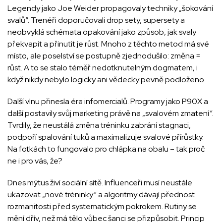
Legendy jako Joe Weider propagovaly techniky „šokování
svalů“. Trenéři doporučovali drop sety, supersety a
neobvyklá schémata opakování jako způsob, jak svaly
překvapit a přinutit je růst. Mnoho z těchto metod má své
místo, ale poselství se postupně zjednodušilo: změna =
růst. A to se stalo téměř nedotknutelným dogmatem, i
když nikdy nebylo logicky ani vědecky pevně podloženo.
Další vlnu přinesla éra infomercialů. Programy jako P90X a
další postavily svůj marketing právě na „svalovém zmatení“.
Tvrdily, že neustálá změna tréninku zabrání stagnaci,
podpoří spalování tuků a maximalizuje svalové přírůstky.
Na fotkách to fungovalo pro chlápka na obalu – tak proč
ne i pro vás, že?
Dnes mýtus živí sociální sítě. Influenceři musí neustále
ukazovat „nové tréninky“ a algoritmy dávají přednost
rozmanitosti před systematickým pokrokem. Rutiny se
mění dřív, než má tělo vůbec šanci se přizpůsobit. Princip