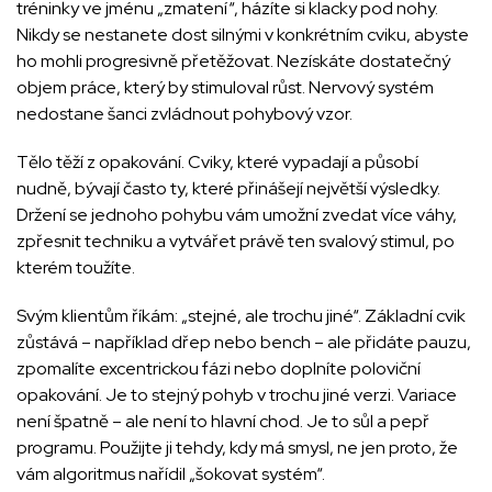
tréninky ve jménu „zmatení“, házíte si klacky pod nohy.
Nikdy se nestanete dost silnými v konkrétním cviku, abyste
ho mohli progresivně přetěžovat. Nezískáte dostatečný
objem práce, který by stimuloval růst. Nervový systém
nedostane šanci zvládnout pohybový vzor.
Tělo těží z opakování. Cviky, které vypadají a působí
nudně, bývají často ty, které přinášejí největší výsledky.
Držení se jednoho pohybu vám umožní zvedat více váhy,
zpřesnit techniku a vytvářet právě ten svalový stimul, po
kterém toužíte.
Svým klientům říkám: „stejné, ale trochu jiné“. Základní cvik
zůstává – například dřep nebo bench – ale přidáte pauzu,
zpomalíte excentrickou fázi nebo doplníte poloviční
opakování. Je to stejný pohyb v trochu jiné verzi. Variace
není špatně – ale není to hlavní chod. Je to sůl a pepř
programu. Použijte ji tehdy, kdy má smysl, ne jen proto, že
vám algoritmus nařídil „šokovat systém“.