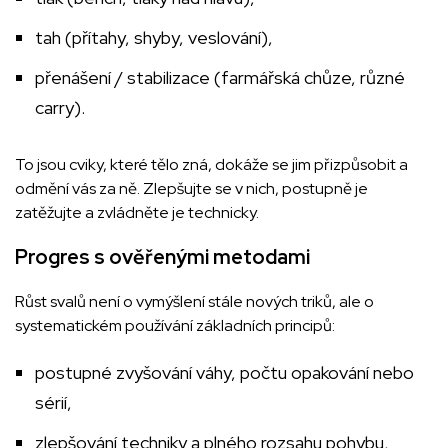
tah (přítahy, shyby, veslování),
přenášení / stabilizace (farmářská chůze, různé
carry).
To jsou cviky, které tělo zná, dokáže se jim přizpůsobit a
odmění vás za ně. Zlepšujte se v nich, postupně je
zatěžujte a zvládněte je technicky.
Progres s ověřenými metodami
Růst svalů není o vymýšlení stále nových triků, ale o
systematickém používání základních principů:
postupné zvyšování váhy, počtu opakování nebo
sérií,
zlepšování techniky a plného rozsahu pohybu,