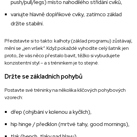
push/pull/legs) místo nahodilého střídání cviků,
variujte hlavně doplňkové cviky, zatímco základ
držíte stabilní.
Představte si to takto: kalhoty (základ programu) zůstávají,
mění se „jen vršek“. Když pokaždé vyhodíte celý šatník jen
proto, že vás něco přestalo bavit, těžko si vybudujete
konzistentní styl – a s tréninkem je to stejné.
Držte se základních pohybů
Postavte své tréninky na několika klíčových pohybových
vzorech:
dřep (ohýbání v kolenou a kyčlích),
hip hinge / předklon (mrtvé tahy, good mornings),
tlak (bench, tlaky nad hlavu),