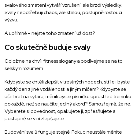
svalového zmatení vytváří vzrušení, ale brzdí výsledky.
Svaly nepotřebují chaos, ale stálou, postupně rostoucí
výzvu.
A upřímně – nejste toho zmatení už dost?
Co skutečně buduje svaly
Odložme na chvíli fitness slogany a podívejme se na to
selským rozumem.
Kdybyste se chtěli zlepšit v trestných hodech, stříleli byste
každý den z jiné vzdálenosti a jiným míčem? Kdybyste se
učili hrát na kytaru, měnili byste písničku uprostřed tréninku
pokaždé, než se naučíte jediný akord? Samozřejmě, že ne.
Vyberete si dovednost, opakujete ji, zpřesňujete a
postupně se v ní zlepšujete.
Budování svalů funguje stejně. Pokud neustále měníte