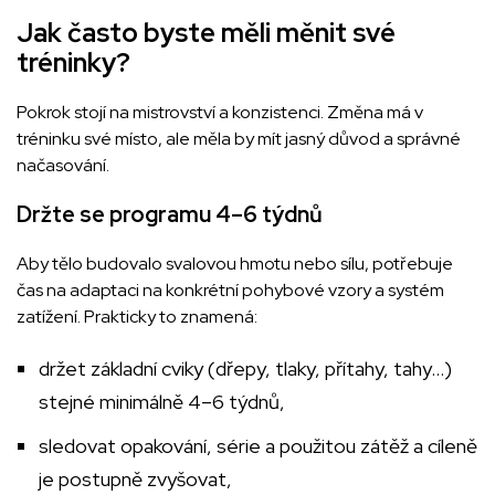
Jak často byste měli měnit své
tréninky?
Pokrok stojí na mistrovství a konzistenci. Změna má v
tréninku své místo, ale měla by mít jasný důvod a správné
načasování.
Držte se programu 4–6 týdnů
Aby tělo budovalo svalovou hmotu nebo sílu, potřebuje
čas na adaptaci na konkrétní pohybové vzory a systém
zatížení. Prakticky to znamená:
držet základní cviky (dřepy, tlaky, přítahy, tahy…)
stejné minimálně 4–6 týdnů,
sledovat opakování, série a použitou zátěž a cíleně
je postupně zvyšovat,