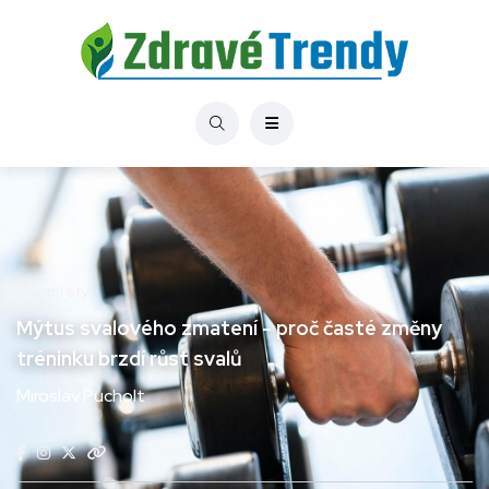
Životní styl
Mýtus svalového zmatení - proč časté změny
tréninku brzdí růst svalů
Miroslav Pucholt