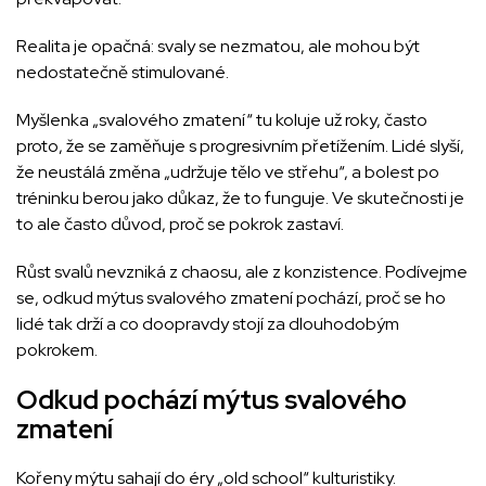
Realita je opačná: svaly se nezmatou, ale mohou být
nedostatečně stimulované.
Myšlenka „svalového zmatení“ tu koluje už roky, často
proto, že se zaměňuje s progresivním přetížením. Lidé slyší,
že neustálá změna „udržuje tělo ve střehu“, a bolest po
tréninku berou jako důkaz, že to funguje. Ve skutečnosti je
to ale často důvod, proč se pokrok zastaví.
Růst svalů nevzniká z chaosu, ale z konzistence. Podívejme
se, odkud mýtus svalového zmatení pochází, proč se ho
lidé tak drží a co doopravdy stojí za dlouhodobým
pokrokem.
Odkud pochází mýtus svalového
zmatení
Kořeny mýtu sahají do éry „old school“ kulturistiky.