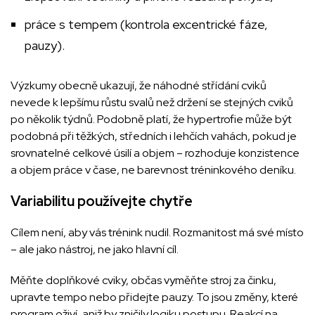
práce s tempem (kontrola excentrické fáze,
pauzy).
Výzkumy obecně ukazují, že náhodné střídání cviků
nevede k lepšímu růstu svalů než držení se stejných cviků
po několik týdnů. Podobně platí, že hypertrofie může být
podobná při těžkých, středních i lehčích vahách, pokud je
srovnatelné celkové úsilí a objem – rozhoduje konzistence
a objem práce v čase, ne barevnost tréninkového deníku.
Variabilitu používejte chytře
Cílem není, aby vás trénink nudil. Rozmanitost má své místo
– ale jako nástroj, ne jako hlavní cíl.
Měňte doplňkové cviky, občas vyměňte stroj za činku,
upravte tempo nebo přidejte pauzy. To jsou změny, které
program oživí, aniž by zničily logiku postupu. Reakcí na