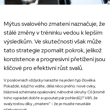
Mýtus svalového zmatení naznačuje, že
stálé změny v tréninku vedou k lepším
výsledkům. Ve skutečnosti však může
tato strategie zpomalit pokrok, jelikož
konzistence a progresivní přetížení jsou
klíčové pro efektivní růst svalů.
V posilovnách vždycky narazíte na jeden typ člověka.
Pokaždé, když ho vidíte, dělá něco jiného: nové cviky,
bláznivá schémata opakování, náhodné okruhy. Cíl (kromě
toho vypadat dobře a upoutat pár pohledů)? Věří, že
svaly rostou díky „zmatení“ – že je musíte neustále
překvapovat.