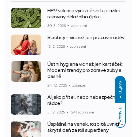
HPV vakcína výrazně snižuje riziko
rakoviny děložního čípku
30. 3. 2026
zobrazení
Scrubsy – víc než jen pracovní oděv
13. 2. 2026
zobrazení
Ústní hygiena víc než jen kartáček:
Moderní trendy pro zdravé zuby a
dásně
SVĚTLÝ
24. 12. 2025
zobrazení
AI jako přítel, nebo nebezpečný
rádce?
TMAVÝ
5. 12. 2025
1241 zobrazení
Úspěšná na venek, rozbitá uvnitř -
skrytá daň za roli superženy