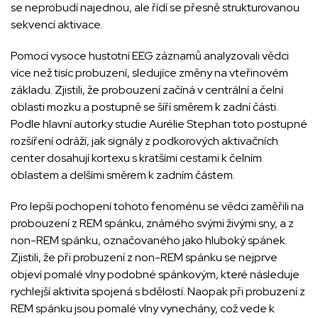
se neprobudí najednou, ale řídí se přesně strukturovanou
sekvencí aktivace.
Pomocí vysoce hustotní EEG záznamů analyzovali vědci
více než tisíc probuzení, sledujíce změny na vteřinovém
základu. Zjistili, že probouzení začíná v centrální a čelní
oblasti mozku a postupně se šíří směrem k zadní části.
Podle hlavní autorky studie Aurélie Stephan toto postupné
rozšíření odráží, jak signály z podkorových aktivačních
center dosahují kortexu s kratšími cestami k čelním
oblastem a delšími směrem k zadním částem.
Pro lepší pochopení tohoto fenoménu se vědci zaměřili na
probouzení z REM spánku, známého svými živými sny, a z
non-REM spánku, označovaného jako hluboký spánek.
Zjistili, že při probuzení z non-REM spánku se nejprve
objeví pomalé vlny podobné spánkovým, které následuje
rychlejší aktivita spojená s bdělostí. Naopak při probuzení z
REM spánku jsou pomalé vlny vynechány, což vede k