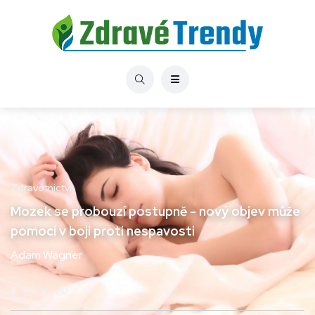
Zdravotnictví
Mozek se probouzí postupně - nový objev může
pomoci v boji proti nespavosti
Adam Wágner