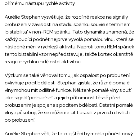
přímému nástupu rychlé aktivity.
Aurélie Stephan vysvětluje, že rozdílné reakce na signály
probuzení v závislosti na stadiu spánku souvisí s termínem
'bistabilita' v non-REM spánku. Tato dynamika znamená, že
každý budící podnět nejprve vyvolá pomalou vlnu, která se
následně mění v rych­lejší aktivitu. Naproti tomu REM spánek
tento bistabilní vzor nepředstavuje, takže kortex okamžitě
reaguje rychlou bdělostní aktivitou.
Výzkum se také věnoval tomu, jak ospalost po probuzení
ovlivňuje pocit bdělosti. Stephan zjistila, že různé pomalé
vlny mohou mít odlišné funkce. Některé pomalé vlny slouží
jako signál 'probuď se!' a jejich přítomnost těsně před
probuzením je spojena s pocitem bdělosti. Ostatní pomalé
vlny způsobují, že se můžeme cítit ospalí v prvních chvílích
po probuzení.
Aurélie Stephan věří, že tato zjištění by mohla přinést nový