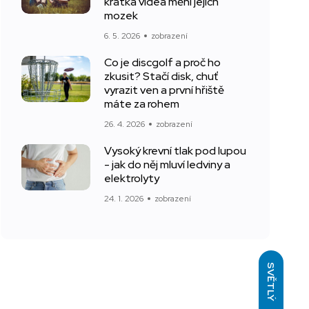
krátká videa mění jejich
mozek
6. 5. 2026
zobrazení
Co je discgolf a proč ho
zkusit? Stačí disk, chuť
vyrazit ven a první hřiště
máte za rohem
26. 4. 2026
zobrazení
Vysoký krevní tlak pod lupou
- jak do něj mluví ledviny a
elektrolyty
24. 1. 2026
zobrazení
SVĚTLÝ