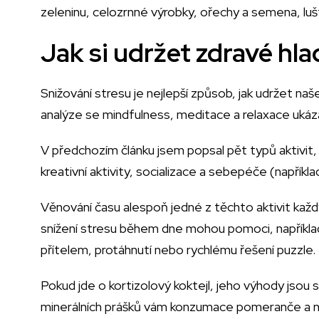
zeleninu, celozrnné výrobky, ořechy a semena, luš
Jak si udržet zdravé hla
Snižování stresu je nejlepší způsob, jak udržet naš
analýze se mindfulness, meditace a relaxace ukázaly
V předchozím článku jsem popsal pět typů aktivit, 
kreativní aktivity, socializace a sebepéče (napřík
Věnování času alespoň jedné z těchto aktivit každ
snížení stresu během dne mohou pomoci, například
přítelem, protáhnutí nebo rychlému řešení puzzle.
Pokud jde o kortizolový koktejl, jeho výhody jsou
minerálních prášků vám konzumace pomeranče a 