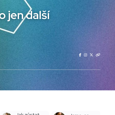
o jen další
Jak zůstat