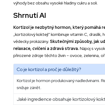
výhody bez obsahu vysoké hladiny cukru a soli.
Shrnutí AI
Kortizol je nezbytný hormon, který pomáhá re
„kortizolový koktejl“ kombinuje vitamín C, draslík, h
vědecky prokázány.
Skutečnými způsoby, jak udr
relaxace, cvičení a zdravá strava.
Nápoj s vysok
přirozené zdroje těchto živin – ovoce, zelenina, 
Co je kortizol a proč je důležitý?
Kortizol je hormon produkovaný nadledvinami. Reg
snižuje zánět.
Jaké ingredience obsahuje kortizolový kokt