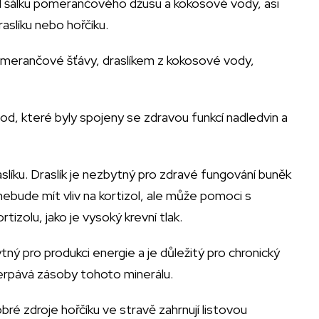
 půl šálku pomerančového džusu a kokosové vody, asi
raslíku nebo hořčíku.
omerančové šťávy, draslíkem z kokosové vody,
hod, které byly spojeny se zdravou funkcí nadledvin a
slíku. Draslík je nezbytný pro zdravé fungování buněk
nebude mít vliv na kortizol, ale může pomoci s
izolu, jako je vysoký krevní tlak.
tný pro produkci energie a je důležitý pro chronický
erpává zásoby tohoto minerálu.
ré zdroje hořčíku ve stravě zahrnují listovou