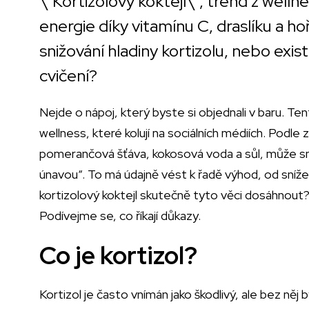
\"Kortizolový koktejl\", trend z wellne
energie díky vitamínu C, draslíku a h
snižování hladiny kortizolu, nebo exis
cvičení?
Nejde o nápoj, který byste si objednali v baru. Tent
wellness, které kolují na sociálních médiích. Podle
pomerančová šťáva, kokosová voda a sůl, může sníž
únavou“. To má údajně vést k řadě výhod, od sníže
kortizolový koktejl skutečně tyto věci dosáhnout
Podívejme se, co říkají důkazy.
Co je kortizol?
Kortizol je často vnímán jako škodlivý, ale bez ně