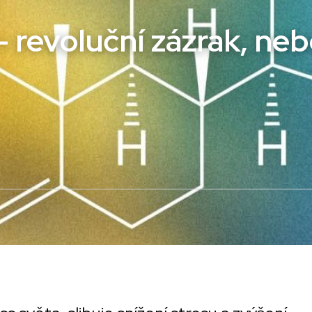
- revoluční zázrak, neb