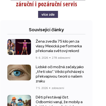
Související články
Žena zvedla 75 kilo jen za
vlasy. Mexická performerka
překonala světový rekord
9. 6. 2026
278 zobrazení
Lidské oči možná začaly jako
„třetí oko“. Vědci přicházejí s
překvapivou teorií o našem
zraku
7. 5. 2026
zobrazení
Děti přestávají číst.
Odborníci varují, že mobily a