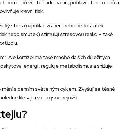
ných hormonů včetně adrenalinu, pohlavních hormonů a
livňuje krevní tlak.
yzický stres (například zranění nebo nedostatek
tlak nebo smutek) stimulují stresovou reakci – také
ortizolu.
“. Ale kortizol má také mnoho dalších důležitých
 poskytoval energii, reguluje metabolismus a snižuje
 se mění s denním světelným cyklem. Zvyšují se těsně
ledne klesají a v noci jsou nejnižší.
tejlu?