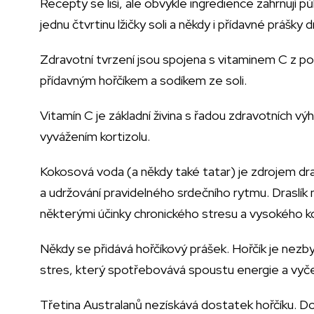
Recepty se liší, ale obvykle ingredience zahrnují
jednu čtvrtinu lžičky soli a někdy i přídavné prášky d
Zdravotní tvrzení jsou spojena s vitaminem C z p
přídavným hořčíkem a sodíkem ze soli.
Vitamín C je základní živina s řadou zdravotních vý
vyvážením kortizolu.
Kokosová voda (a někdy také tatar) je zdrojem dra
a udržování pravidelného srdečního rytmu. Draslík 
některými účinky chronického stresu a vysokého kort
Někdy se přidává hořčíkový prášek. Hořčík je nezby
stres, který spotřebovává spoustu energie a vyč
Třetina Australanů nezískává dostatek hořčíku. Dob