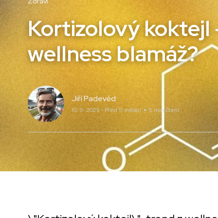
Zdraví
Kortizolový koktejl 
wellness blamáž?
Jiří Padevěd
10. 9. 2025 • Před 11 měsíci
5 min čtení