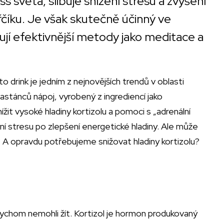
ss světa, slibuje snížení stresu a zvýšení
ořčíku. Je však skutečně účinný ve
tují efektivnější metody jako meditace a
o drink je jedním z nejnovějších trendů v oblasti
 zastánců nápoj, vyrobený z ingrediencí jako
it vysoké hladiny kortizolu a pomoci s „adrenální
ní stresu po zlepšení energetické hladiny. Ale může
? A opravdu potřebujeme snižovat hladiny kortizolu?
j bychom nemohli žít. Kortizol je hormon produkovaný