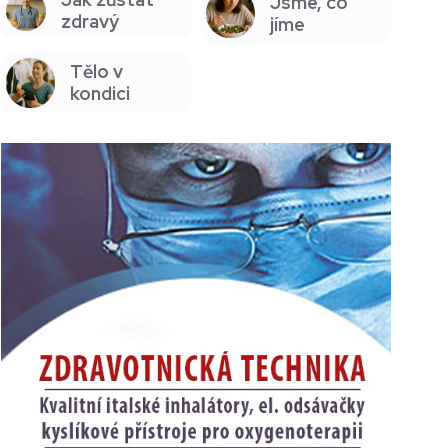
Jsme, co
zdravý
jíme
Tělo v
kondici