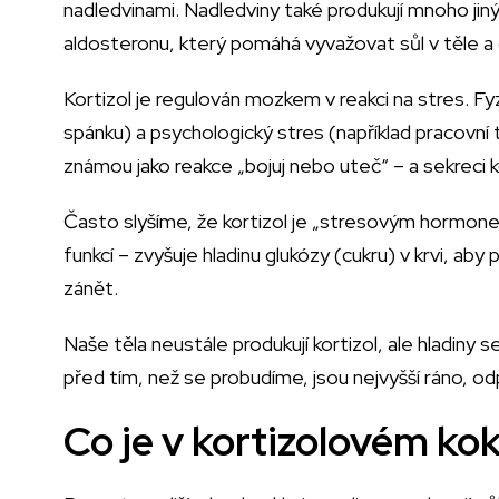
nadledvinami. Nadledviny také produkují mnoho ji
aldosteronu, který pomáhá vyvažovat sůl v těle a ov
Kortizol je regulován mozkem v reakci na stres. F
spánku) a psychologický stres (například pracovní 
známou jako reakce „bojuj nebo uteč“ – a sekreci k
Často slyšíme, že kortizol je „stresovým hormonem
funkcí – zvyšuje hladinu glukózy (cukru) v krvi, aby
zánět.
Naše těla neustále produkují kortizol, ale hladiny
před tím, než se probudíme, jsou nejvyšší ráno, odpo
Co je v kortizolovém kok