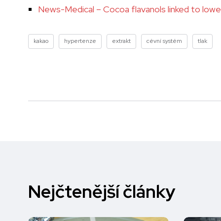
News-Medical – Cocoa flavanols linked to lower
kakao
hypertenze
extrakt
cévní systém
tlak
Nejčtenější články