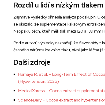
Rozdíl u lidí s nízkým tlakem
Zajímavé výsledky přinesla analýza podskupin. U
se ukázalo, že suplementace kakaovým extraktem s
Naopak u těch, kteří měli tlak mezi 120 a 139 mm Hg
Podle autorů výsledky naznačují, že flavonoidy z
časného nárůstu krevního tlaku, nikoli jako léčba ji
Další zdroje
Hamaya R. et al. – Long-Term Effect of Cocoa
(Hypertension, 2025)
MedicalXpress – Cocoa extract supplementatio
ScienceDaily – Cocoa extract and hypertension