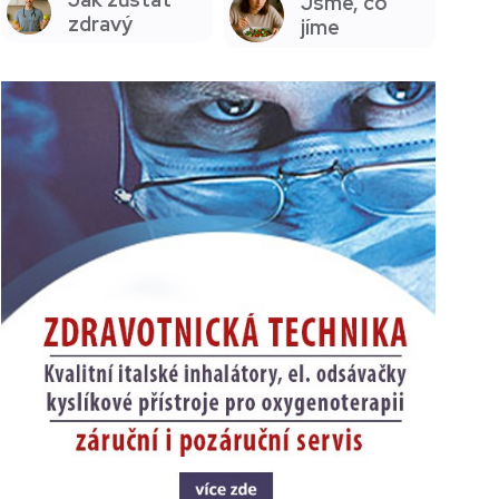
Jsme, co
zdravý
jíme