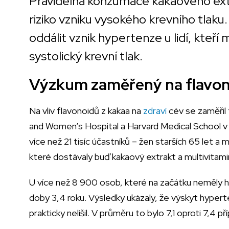
Pravidelná konzumace kakaového ext
riziko vzniku vysokého krevního tlaku
oddálit vznik hypertenze u lidí, kteří
systolický krevní tlak.
Výzkum zaměřený na flavo
Na vliv flavonoidů z kakaa na
zdraví
cév se zaměřil
and Women’s Hospital a Harvard Medical School v 
více než 21 tisíc účastníků – žen starších 65 let a
které dostávaly buď kakaový extrakt a multivitami
U více než 8 900 osob, které na začátku neměly h
doby 3,4 roku. Výsledky ukázaly, že výskyt hype
prakticky nelišil. V průměru to bylo 7,1 oproti 7,4