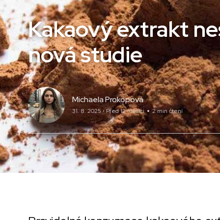
Zdraví
Kakaový extrakt nes
nová studie
Michaela Prokopová
31. 8. 2025 • Před 12 měsíci
2 min čtení