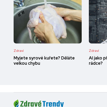
Zdraví
Zdraví
Myjete syrové kuřete? Děláte
AI jako 
velkou chybu
rádce?