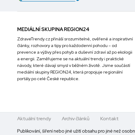
MEDIÁLNÍ SKUPINA REGION24
ZdraveTrendy.cz přináší srozumitelné, ověřené a inspirativní
články, rozhovory a tipy pro každodenní pohodu – od
prevence a výživy přes pohyb a duševní zdraví až po ekologii
a energii. Zaměřujeme se na aktuální trendy i praktické
návody, které dávají smysl v běžném životě. Jsme součástí
mediální skupiny
REGION24
, která propojuje regionální
portály po celé České republice.
Aktuální trendy
Archiv článků
Kontakt
Publikování, šíření nebo jiné užití obsahu pro jiné než oso