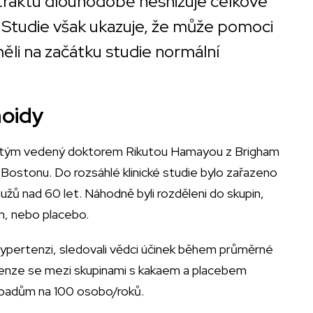
raktu dlouhodobě nesnižuje celkové
. Studie však ukazuje, že může pomoci
 měli na začátku studie normální
noidy
 tým vedený doktorem Rikutou Hamayou z Brigham
Bostonu. Do rozsáhlé klinické studie bylo zařazeno
 mužů nad 60 let. Náhodně byli rozděleni do skupin,
n, nebo placebo.
ypertenzi, sledovali vědci účinek během průměrné
rtenze se mezi skupinami s kakaem a placebem
 případům na 100 osobo/roků.