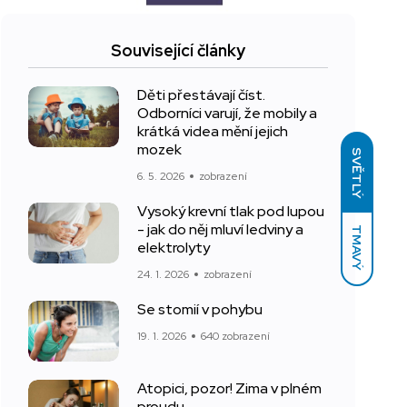
Související články
Děti přestávají číst.
Odborníci varují, že mobily a
krátká videa mění jejich
mozek
SVĚTLÝ
6. 5. 2026
zobrazení
Vysoký krevní tlak pod lupou
- jak do něj mluví ledviny a
TMAVÝ
elektrolyty
24. 1. 2026
zobrazení
Se stomií v pohybu
19. 1. 2026
640 zobrazení
Atopici, pozor! Zima v plném
proudu