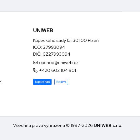
UNIWEB
Kopeckého sady 13, 301 00 Plzeň
IČO: 27993094
DIČ: CZ27993094
obchod@uniweb.cz
+420 602 104 901
Z
Napište nám
Reklama
Všechna práva vyhrazena © 1997–2026
UNIWEB s.r.o.