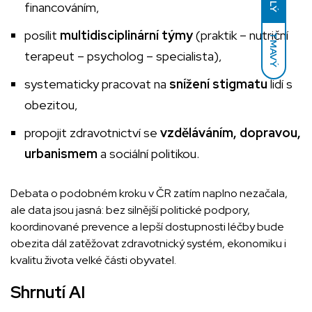
financováním,
posílit
multidisciplinární týmy
(praktik – nutriční
TMAVÝ
terapeut – psycholog – specialista),
systematicky pracovat na
snížení stigmatu
lidí s
obezitou,
propojit zdravotnictví se
vzděláváním, dopravou,
urbanismem
a sociální politikou.
Debata o podobném kroku v ČR zatím naplno nezačala,
ale data jsou jasná: bez silnější politické podpory,
koordinované prevence a lepší dostupnosti léčby bude
obezita dál zatěžovat zdravotnický systém, ekonomiku i
kvalitu života velké části obyvatel.
Shrnutí AI