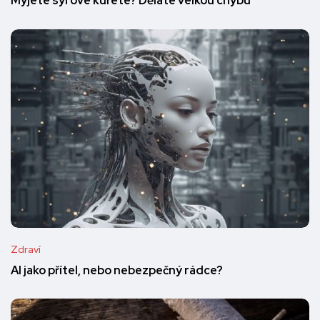
Myjete syrové kuřete? Děláte velkou chybu
Zdraví
AI jako přítel, nebo nebezpečný rádce?