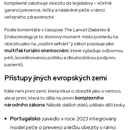
komplexně zakotvuje obezitu do legislativy – včetně
garancí prevence, léčby a následné péče v rámci
veřejného zdravotnictví.
Podle komentáře v časopise
The Lancet Diabetes &
Endocrinology
je to zlomový moment: místo pohledu na
obezitu jako na „osobní selhání“ ji zákon popisuje jako
multifaktoriální onemocnění
, které vyžaduje odbornou
péči, koordinovanou politiku a dlouhodobou podporu
pacientů.
Přístupy jiných evropských zemí
Itálie není první zemí, která mluví o obezitě jako o nemoci,
ale je první, která to dělá na úrovni
komplexního
národního zákona
. Několik dalších států udělalo dílčí kroky:
Portugalsko
zavedlo v roce 2023 integrovaný
model péče o prevenci a léčbu obezity v rámci