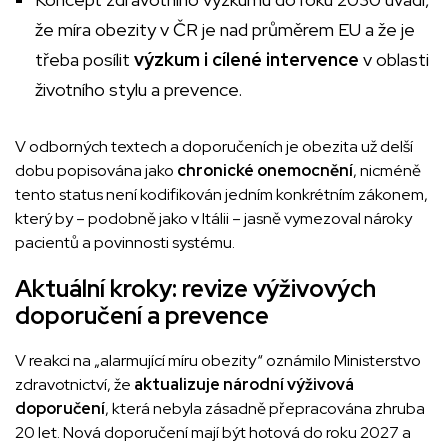
že míra obezity v ČR je nad průměrem EU a že je
třeba posílit
výzkum i cílené intervence
v oblasti
životního stylu a prevence.
V odborných textech a doporučeních je obezita už delší
dobu popisována jako
chronické onemocnění
, nicméně
tento status není kodifikován jedním konkrétním zákonem,
který by – podobně jako v Itálii – jasně vymezoval nároky
pacientů a povinnosti systému.
Aktuální kroky: revize výživových
doporučení a prevence
V reakci na „alarmující míru obezity“ oznámilo Ministerstvo
zdravotnictví, že
aktualizuje národní výživová
doporučení
, která nebyla zásadně přepracována zhruba
20 let. Nová doporučení mají být hotová do roku 2027 a