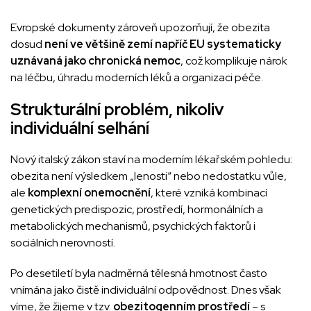
Evropské dokumenty zároveň upozorňují, že obezita
dosud
není ve většině zemí napříč EU systematicky
uznávaná jako chronická nemoc
, což komplikuje nárok
na léčbu, úhradu moderních léků a organizaci péče.
Strukturální problém, nikoliv
individuální selhání
Nový italský zákon staví na moderním lékařském pohledu:
obezita není výsledkem „lenosti“ nebo nedostatku vůle,
ale
komplexní onemocnění
, které vzniká kombinací
genetických predispozic, prostředí, hormonálních a
metabolických mechanismů, psychických faktorů i
sociálních nerovností.
Po desetiletí byla nadměrná tělesná hmotnost často
vnímána jako čistě individuální odpovědnost. Dnes však
víme, že žijeme v tzv.
obezitogenním prostředí
– s