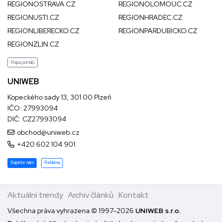
REGIONOSTRAVA.CZ
REGIONOLOMOUC.CZ
REGIONUSTI.CZ
REGIONHRADEC.CZ
REGIONLIBERECKO.CZ
REGIONPARDUBICKO.CZ
REGIONZLIN.CZ
Mapa portálů
UNIWEB
Kopeckého sady 13, 301 00 Plzeň
IČO: 27993094
DIČ: CZ27993094
obchod@uniweb.cz
+420 602 104 901
Napište nám
Reklama
Aktuální trendy
Archiv článků
Kontakt
Všechna práva vyhrazena © 1997–2026
UNIWEB s.r.o.