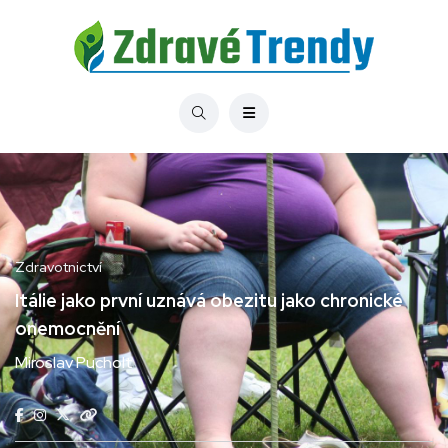
Zdravotnictví
Itálie jako první uznává obezitu jako chronické
onemocnění
Miroslav Pucholt