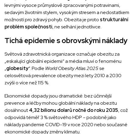
levnými vysoce průmyslově zpracovanými potravinami,
sedavým životním stylem, vysokým stresem a nedostatkem
možností pro zdravý pohyb. Obezita je proto
strukturální
problém společnosti
, ne selhání jednotlivce.
Tichá epidemie s obrovskými náklady
Světová zdravotnická organizace označuje obezitu za
„eskalující globální epidemii“ a média mluví o fenoménu
„
globesity
“. Podle
World Obesity Atlas 2025
se
celosvětová prevalence obezity mezi lety 2010 a 2030
zvýší o více než 115 %.
Ekonomické dopady jsou dramatické: bez účinnější
prevence a léčby mohou globální náklady na obezitu
dosáhnout
4,32 bilionu dolarů ročně do roku 2035
, což
odpovídá téměř 3 % světového HDP – podobně jako
náklady pandemie COVID-19 v roce 2020 nebo současné
ekonomické dopady změny klimatu.