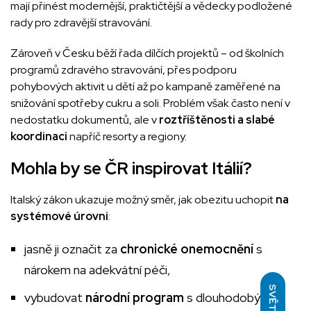
mají přinést modernější, praktičtější a vědecky podložené
rady pro zdravější stravování.
Zároveň v Česku běží řada dílčích projektů – od školních
programů zdravého stravování, přes podporu
pohybových aktivit u dětí až po kampaně zaměřené na
snižování spotřeby cukru a soli. Problém však často není v
nedostatku dokumentů, ale v
roztříštěnosti a slabé
koordinaci
napříč resorty a regiony.
Mohla by se ČR inspirovat Itálií?
Italský zákon ukazuje možný směr, jak obezitu uchopit
na
systémové úrovni
:
jasně ji označit za
chronické onemocnění
s
nárokem na adekvátní péči,
SVĚTLÝ
vybudovat
národní program
s dlouhodobým