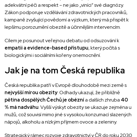
adekvátní péči a respekt – ne jako „viníci“ své diagnózy.
Zákon podporuje vzdělávání zdravotnických pracovníků,
kampaně zvyšující povědomí a výzkum, který má přispět k
lepšímu porozumění obezitě a účinnějším intervencím.
Cílem je posunout veřejnou debatu od odsuzování k
empatii a evidence-based přístupu
, který počítá s
biologickými i sociálními kořeny onemocnění.
Jak je na tom Česká republika
Česká republika patří v Evropě dlouhodobě mezi země s
nejvyšší mírou obezity
. Odhady ukazují, že přibližně
pětina dospělých Čechů je obézní
a dalších zhruba
40
% má nadváhu
. Vyšší výskyt obezity se ukazuje zejména u
mužů, což souvisí mimo jiné s vysokou konzumací slazených
nápojů, alkoholu a nízkým příjmem ovoce a zeleniny.
Strategický rámec rozvoje zdravotnictví v ČR do roku 2030