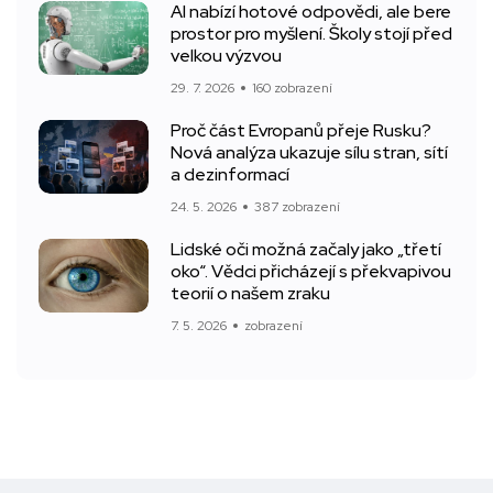
AI nabízí hotové odpovědi, ale bere
prostor pro myšlení. Školy stojí před
velkou výzvou
29. 7. 2026
160 zobrazení
Proč část Evropanů přeje Rusku?
Nová analýza ukazuje sílu stran, sítí
a dezinformací
24. 5. 2026
387 zobrazení
Lidské oči možná začaly jako „třetí
oko“. Vědci přicházejí s překvapivou
teorií o našem zraku
7. 5. 2026
zobrazení