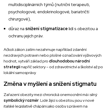
multidisciplinárních týmů (nutriční terapeuti,
psychologové, endokrinologové, bariatričtí
chirurgové),
důraz na
snížení stigmatizace
lidí s obezitou a
ochranu jejich práv.
Ačkoli zákon zatím nezahrnuje například zdanění
nezdravých potravin nebo plošné označování výživových
hodnot, vytváří základ pro
dlouhodobou národní
strategii
napříč sektory – od zdravotnictví a školství až po
lokální samosprávy.
Změna v myšlení a snížení stigmatu
Zařazení obezity mezi chronická onemocnění má i silný
symbolický rozměr
. Lidé žijící s obezitou jsou v nové
italské legislativě chápáni jako osoby s právem na