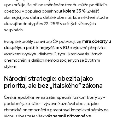
upozorňuje, že při nezměněném trendu může podíl lidí s
obezitou v populaci dosáhnout
kolem 35 %
. Zvlášť
alarmující jsou data o dětské obezitě, kde některé studie
ukazují hodnoty přes 22–25 % v určitých věkových
skupinách.
Evropské profily zdraví pro ČR potvrzují, že
míra obezity u
dospělých patří k nejvyšším v EU
a výrazně přispívá k
vysokému výskytu diabetu 2. typu, kardiovaskulárních
onemocnění a dalších nemocí spojených se životním
stylem.
Národní strategie: obezita jako
priorita, ale bez „italského“ zákona
Česká republika nemá zatím speciální zákon, který by –
podobně jako Itálie – výslovně uznával obezitu jako
chronické onemocnění a garantoval komplexní nároky na
léčbu. Obezita je však
významně přítomná ve