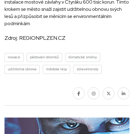
instalace mostové závlahy v Čtyráku 600 tisíc korun. Tímto
krokem se město snaží zajistit udržitelnou obnovu svých
lesů a přizpůsobit se měnícím se environmentálním
podmínkám.
Zdroj:
REGIONPLZEN.CZ
inovace
pěstování stromků
klimatické změny
udržitelná obnova
městské lesy
zdravetrendy