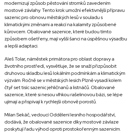
modernizují způsob pěstování stromků zavedením
mostové závlahy. Tento krok umožní efektivnější přípravu
sazenic pro obnovu městských lesů v souladu s
klimatickými změnami a reakcí na kalamity způsobené
kůrovcem. Obalované sazenice, které budou tímto
způsobem ošetřeny, mají vyšší šanci na úspěšnou výsadbu
a lepší adaptaci.
Aleš Tolar, náměstek primátora pro oblast dopravy a
životního prostředí, vysvětluje, že se snaží přizpůsobit
druhovou skladbu lesů lokálním podmínkám a klimatickým
výzvám. Ročně se v městských lesích Plzně vysadí kolem
čtyř set tisíc sazenic jehličnanů a listnáčů. Obalované
sazenice, které si nesou vlhkou rašelinovou bázi, se lépe
ujímají a přispívají k rychlejší obnově porostů.
Milan Sekáč, vedoucí Oddělení lesního hospodářství,
dodává, že obalované sazenice díky mostové závlaze
poskytují řadu výhod oproti prostokořenným sazenicím.