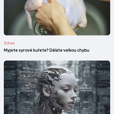
Zdraví
Myjete syrové kuřete? Děláte velkou chybu