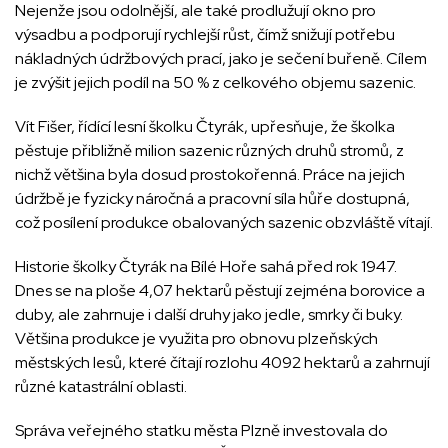
Nejenže jsou odolnější, ale také prodlužují okno pro
výsadbu a podporují rychlejší růst, čímž snižují potřebu
nákladných údržbových prací, jako je sečení buřeně. Cílem
je zvýšit jejich podíl na 50 % z celkového objemu sazenic.
Vít Fišer, řídící lesní školku Čtyrák, upřesňuje, že školka
pěstuje přibližně milion sazenic různých druhů stromů, z
nichž většina byla dosud prostokořenná. Práce na jejich
údržbě je fyzicky náročná a pracovní síla hůře dostupná,
což posílení produkce obalovaných sazenic obzvláště vítají.
Historie školky Čtyrák na Bílé Hoře sahá před rok 1947.
Dnes se na ploše 4,07 hektarů pěstují zejména borovice a
duby, ale zahrnuje i další druhy jako jedle, smrky či buky.
Většina produkce je využita pro obnovu plzeňských
městských lesů, které čítají rozlohu 4092 hektarů a zahrnují
různé katastrální oblasti.
Správa veřejného statku města Plzně investovala do