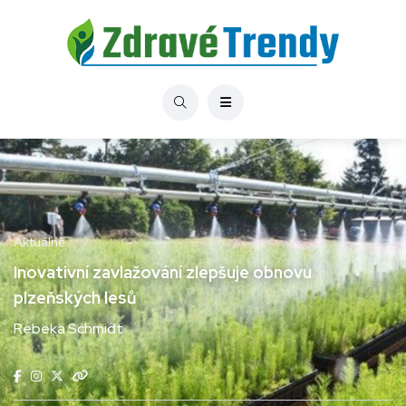
Aktuálně
Inovativní zavlažování zlepšuje obnovu
plzeňských lesů
Rebeka Schmidt