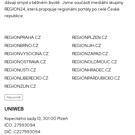
dávají smysl v běžném životě. Jsme součástí mediální skupiny
REGION24
, která propojuje regionální portály po celé České
republice.
REGIONPRAHA.CZ
REGIONPLZEN.CZ
REGIONBRNO.CZ
REGIONJIH.CZ
REGIONVYSOCINA.CZ
REGIONZAPAD.CZ
REGIONOSTRAVA.CZ
REGIONOLOMOUC.CZ
REGIONUSTI.CZ
REGIONHRADEC.CZ
REGIONLIBERECKO.CZ
REGIONPARDUBICKO.CZ
REGIONZLIN.CZ
Mapa portálů
UNIWEB
Kopeckého sady 13, 301 00 Plzeň
IČO: 27993094
DIČ: CZ27993094