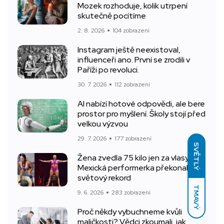
Mozek rozhoduje, kolik utrpení
skutečně pocítíme
2. 8. 2026
104 zobrazení
Instagram ještě neexistoval,
influenceři ano. První se zrodili v
Paříži po revoluci.
30. 7. 2026
112 zobrazení
AI nabízí hotové odpovědi, ale bere
prostor pro myšlení. Školy stojí před
velkou výzvou
29. 7. 2026
177 zobrazení
SVĚTLÝ
Žena zvedla 75 kilo jen za vlasy.
Mexická performerka překonala
světový rekord
TMAVÝ
9. 6. 2026
283 zobrazení
Proč někdy vybuchneme kvůli
maličkosti? Vědci zkoumali, jak