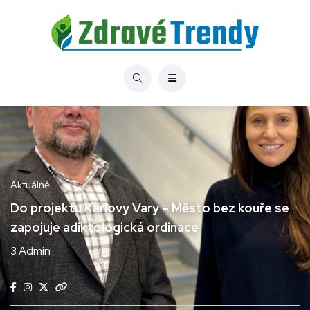
Aktuálně
Do projektu Karlovy Vary – Město bez kouře se
zapojuje adiktologická ordinace
3 Admin