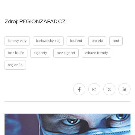
Zdroj:
REGIONZAPAD.CZ
karlovy vary
karlovarský kraj
kouření
projekt
kouř
bez kouře
cigarety
bez cigaret
zdravé trendy
region24