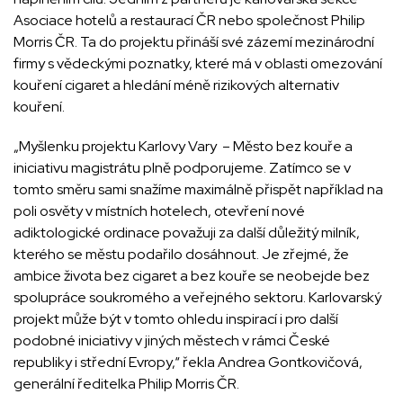
Asociace hotelů a restaurací ČR nebo společnost Philip
Morris ČR. Ta do projektu přináší své zázemí mezinárodní
firmy s vědeckými poznatky, které má v oblasti omezování
kouření cigaret a hledání méně rizikových alternativ
kouření.
„Myšlenku projektu Karlovy Vary – Město bez kouře a
iniciativu magistrátu plně podporujeme. Zatímco se v
tomto směru sami snažíme maximálně přispět například na
poli osvěty v místních hotelech, otevření nové
adiktologické ordinace považuji za další důležitý milník,
kterého se městu podařilo dosáhnout. Je zřejmé, že
ambice života bez cigaret a bez kouře se neobejde bez
spolupráce soukromého a veřejného sektoru. Karlovarský
projekt může být v tomto ohledu inspirací i pro další
podobné iniciativy v jiných městech v rámci České
republiky i střední Evropy,“ řekla Andrea Gontkovičová,
generální ředitelka Philip Morris ČR.