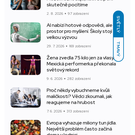
skutečně pocítíme
2. 8. 2026
97 zobrazení
SVĚTLÝ
AI nabízí hotové odpovědi, ale bere
prostor pro myšlení. Školy stojí před
velkou výzvou
TMAVÝ
29. 7. 2026
169 zobrazení
Žena zvedla 75 kilo jen za vlasy.
Mexická performerka překonala
světový rekord
9. 6. 2026
282 zobrazení
Proč někdy vybuchneme kvůli
maličkosti? Vědci zkoumali, jak
reagujeme na hrubost
7. 6. 2026
313 zobrazení
Evropa vyhazuje miliony tun jídla.
Největší problém často začíná
doma v lednici