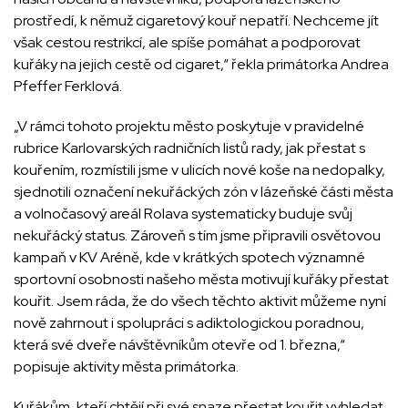
prostředí, k němuž cigaretový kouř nepatří. Nechceme jít
však cestou restrikcí, ale spíše pomáhat a podporovat
kuřáky na jejich cestě od cigaret,“ řekla primátorka Andrea
Pfeffer Ferklová.
„V rámci tohoto projektu město poskytuje v pravidelné
rubrice Karlovarských radničních listů rady, jak přestat s
kouřením, rozmístili jsme v ulicích nové koše na nedopalky,
sjednotili označení nekuřáckých zón v lázeňské části města
a volnočasový areál Rolava systematicky buduje svůj
nekuřácký status. Zároveň s tím jsme připravili osvětovou
kampaň v KV Aréně, kde v krátkých spotech významné
sportovní osobnosti našeho města motivují kuřáky přestat
kouřit. Jsem ráda, že do všech těchto aktivit můžeme nyní
nově zahrnout i spolupráci s adiktologickou poradnou,
která své dveře návštěvníkům otevře od 1. března,“
popisuje aktivity města primátorka.
Kuřákům, kteří chtějí při své snaze přestat kouřit vyhledat