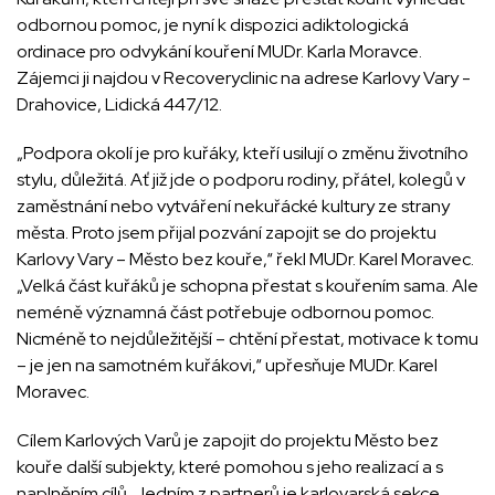
odbornou pomoc, je nyní k dispozici adiktologická
ordinace pro odvykání kouření MUDr. Karla Moravce.
Zájemci ji najdou v Recoveryclinic na adrese Karlovy Vary -
Drahovice, Lidická 447/12.
„Podpora okolí je pro kuřáky, kteří usilují o změnu životního
stylu, důležitá. Ať již jde o podporu rodiny, přátel, kolegů v
zaměstnání nebo vytváření nekuřácké kultury ze strany
města. Proto jsem přijal pozvání zapojit se do projektu
Karlovy Vary – Město bez kouře,“ řekl MUDr. Karel Moravec.
„Velká část kuřáků je schopna přestat s kouřením sama. Ale
neméně významná část potřebuje odbornou pomoc.
Nicméně to nejdůležitější – chtění přestat, motivace k tomu
– je jen na samotném kuřákovi,“ upřesňuje MUDr. Karel
Moravec.
Cílem Karlových Varů je zapojit do projektu Město bez
kouře další subjekty, které pomohou s jeho realizací a s
naplněním cílů. Jedním z partnerů je karlovarská sekce