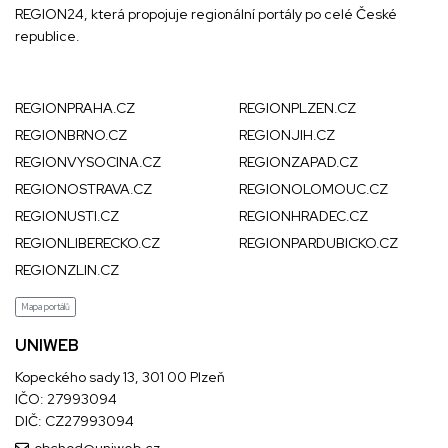
REGION24
, která propojuje regionální portály po celé České
republice.
REGIONPRAHA.CZ
REGIONPLZEN.CZ
REGIONBRNO.CZ
REGIONJIH.CZ
REGIONVYSOCINA.CZ
REGIONZAPAD.CZ
REGIONOSTRAVA.CZ
REGIONOLOMOUC.CZ
REGIONUSTI.CZ
REGIONHRADEC.CZ
REGIONLIBERECKO.CZ
REGIONPARDUBICKO.CZ
REGIONZLIN.CZ
Mapa portálů
UNIWEB
Kopeckého sady 13, 301 00 Plzeň
IČO: 27993094
DIČ: CZ27993094
obchod@uniweb.cz