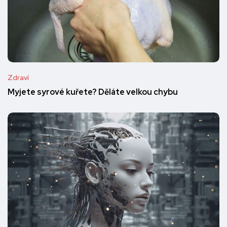
Zdraví
Myjete syrové kuřete? Děláte velkou chybu