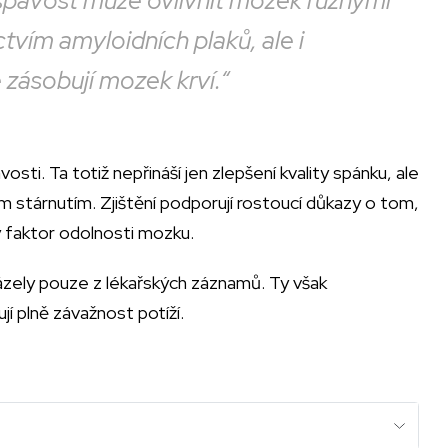
espavost může ovlivnit mozek různými
vím amyloidních plaků, ale i
zásobují mozek krví.“
ti. Ta totiž nepřináší jen zlepšení kvality spánku, ale
stárnutím. Zjištění podporují rostoucí důkazy o tom,
ý faktor odolnosti mozku.
ázely pouze z lékařských záznamů. Ty však
í plně závažnost potíží.