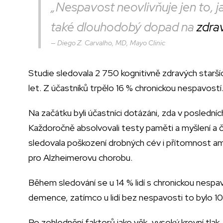
„Nespavost neovlivňuje jen to, ja
také dlouhodobý dopad na
zdra
Diego Z. Carvalho, MD, Mayo Clinic
Studie sledovala 2 750 kognitivně zdravých star
let. Z účastníků trpělo 16 % chronickou nespavostí
Na začátku byli účastníci dotázáni, zda v posledn
Každoročně absolvovali testy paměti a myšlení a č
sledovala poškození drobných cév i přítomnost amy
pro Alzheimerovu chorobu.
Během sledování se u 14 % lidí s chronickou nespav
demence, zatímco u lidí bez nespavosti to bylo 10
Po zohlednění faktorů jako věk, vysoký krevní tlak