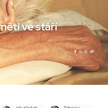
ěti ve stáří
Jak zůstat
Zdraví v