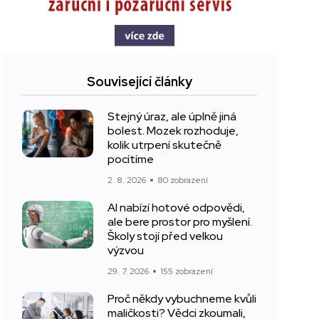
Související články
Stejný úraz, ale úplně jiná
bolest. Mozek rozhoduje,
kolik utrpení skutečně
pocítíme
2. 8. 2026
80 zobrazení
AI nabízí hotové odpovědi,
ale bere prostor pro myšlení.
Školy stojí před velkou
výzvou
29. 7. 2026
155 zobrazení
Proč někdy vybuchneme kvůli
maličkosti? Vědci zkoumali,