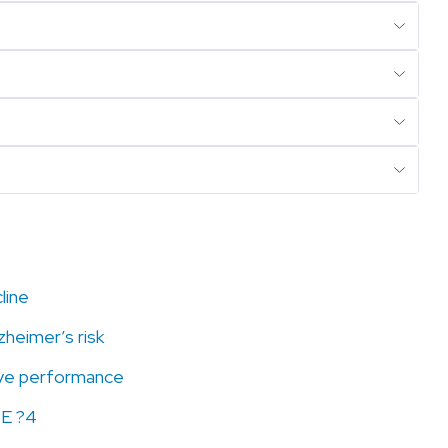
line
heimer’s risk
ive performance
OE ?4