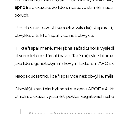
apnoe
se ukázalo, že lidé s nespavostí měli i nad
poruch.
U osob s nespavostí se rozlišovaly dvě skupiny: ti
obvykle, a ti, kteří spali více než obvykle.
Ti, kteří spali méně, měli již na začátku horší výsle
čtyřem letům stárnutí navíc. Také měli více bíloma
jako lidé s genetickým rizikovým faktorem APOE 
Naopak účastníci, kteří spali více než obvykle, m
Obzvlášť zranitelní byli nositelé genu APOE e4, k
U nich se ukázal výraznější pokles kognitivních sch