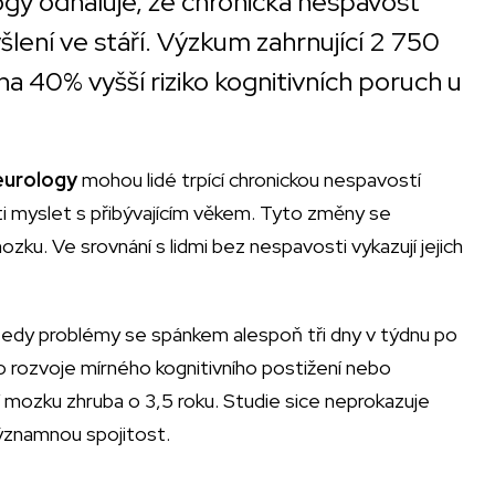
gy odhaluje, že chronická nespavost
ení ve stáří. Výzkum zahrnující 2 750
a 40% vyšší riziko kognitivních poruch u
urology
mohou lidé trpící chronickou nespavostí
i myslet s přibývajícím věkem. Tyto změny se
zku. Ve srovnání s lidmi bez nespavosti vykazují jejich
 tedy problémy se spánkem alespoň tři dny v týdnu po
ko rozvoje mírného kognitivního postižení nebo
 mozku zhruba o 3,5 roku. Studie sice neprokazuje
významnou spojitost.