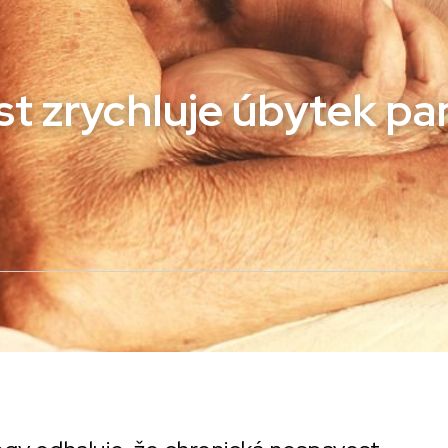
t zrychluje úbytek pam