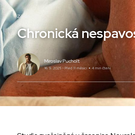
Zdraví
Chronická nespavos
Miroslav Pucholt
16. 9. 2025 • Před 11 měsíci
4 min čtení