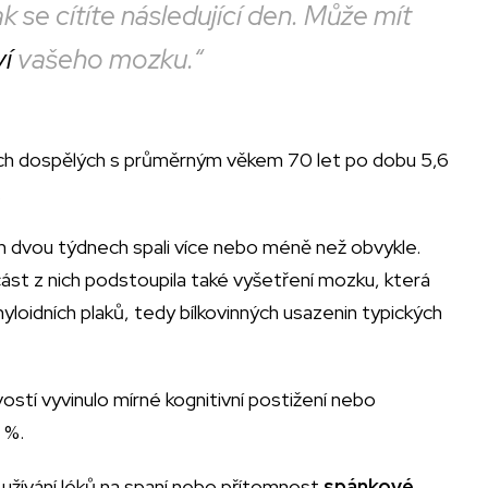
k se cítíte následující den. Může mít
ví
vašeho mozku.“
ších dospělých s průměrným věkem 70 let po dobu 5,6
.
ích dvou týdnech spali více nebo méně než obvykle.
ást z nich podstoupila také vyšetření mozku, která
loidních plaků, tedy bílkovinných usazenin typických
ostí vyvinulo mírné kognitivní postižení nebo
 %.
, užívání léků na spaní nebo přítomnost
spánkové