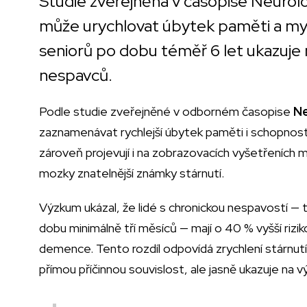
Studie zveřejněná v časopise Neurolo
může urychlovat úbytek paměti a myšl
seniorů po dobu téměř 6 let ukazuje n
nespavců.
Podle studie zveřejněné v odborném časopise
Ne
zaznamenávat rychlejší úbytek paměti i schopnost
zároveň projevují i na zobrazovacích vyšetřeních mo
mozky znatelnější známky stárnutí.
Výzkum ukázal, že lidé s chronickou nespavostí —
dobu minimálně tří měsíců — mají o 40 % vyšší rizi
demence. Tento rozdíl odpovídá zrychlení stárnutí
přímou příčinnou souvislost, ale jasně ukazuje na 