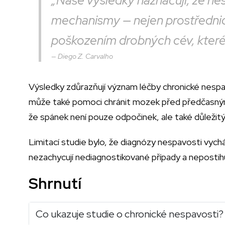
„Naše výsledky naznačují, že n
mechanismy — nejen prostřednict
poškozením drobných cév, které 
Diego Z. Carvalho
Výsledky zdůrazňují význam léčby chronické nespavos
může také pomoci chránit mozek před předčasným 
že spánek není pouze odpočinek, ale také důležit
Limitací studie bylo, že diagnózy nespavosti vych
nezachycují nediagnostikované případy a nepostihuj
Shrnutí
Co ukazuje studie o chronické nespavosti?