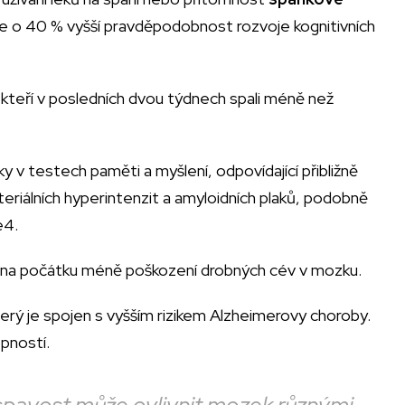
ále o 40 % vyšší pravděpodobnost rozvoje kognitivních
, kteří v posledních dvou týdnech spali méně než
dky v testech paměti a myšlení, odpovídající přibližně
teriálních hyperintenzit a amyloidních plaků, podobně
e4.
ěli na počátku méně poškození drobných cév v mozku.
terý je spojen s vyšším rizikem Alzheimerovy choroby.
opností.