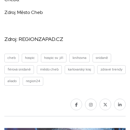
Zdroj: Město Cheb
Zdroj:
REGIONZAPAD.CZ
cheb
hospic
hospic sv. jiří
knihovna
snídaně
férová snídaně
město cheb
karlovarský kraj
zdravé trendy
aliado
region24