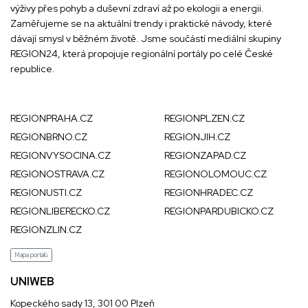
výživy přes pohyb a duševní zdraví až po ekologii a energii.
Zaměřujeme se na aktuální trendy i praktické návody, které
dávají smysl v běžném životě. Jsme součástí mediální skupiny
REGION24
, která propojuje regionální portály po celé České
republice.
REGIONPRAHA.CZ
REGIONPLZEN.CZ
REGIONBRNO.CZ
REGIONJIH.CZ
REGIONVYSOCINA.CZ
REGIONZAPAD.CZ
REGIONOSTRAVA.CZ
REGIONOLOMOUC.CZ
REGIONUSTI.CZ
REGIONHRADEC.CZ
REGIONLIBERECKO.CZ
REGIONPARDUBICKO.CZ
REGIONZLIN.CZ
Mapa portálů
UNIWEB
Kopeckého sady 13, 301 00 Plzeň