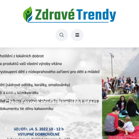
Aktuálně
Cheb: Férová snídaně se opět vrací
3 Admin