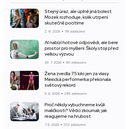
Stejný úraz, ale úplně jiná bolest.
Mozek rozhoduje, kolik utrpení
skutečně pocítíme
2. 8. 2026
119 zobrazení
AI nabízí hotové odpovědi, ale bere
prostor pro myšlení. Školy stojí před
velkou výzvou
29. 7. 2026
191 zobrazení
Žena zvedla 75 kilo jen za vlasy.
Mexická performerka překonala
světový rekord
9. 6. 2026
289 zobrazení
Proč někdy vybuchneme kvůli
maličkosti? Vědci zkoumali, jak
reagujeme na hrubost
7. 6. 2026
323 zobrazení