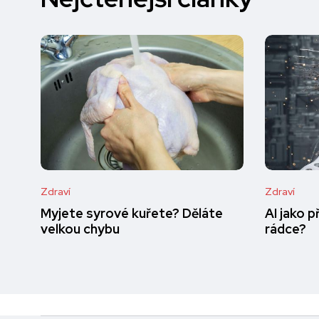
Zdraví
Zdraví
Myjete syrové kuřete? Děláte
AI jako 
velkou chybu
rádce?