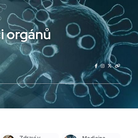
i orgánů
Zdraví v