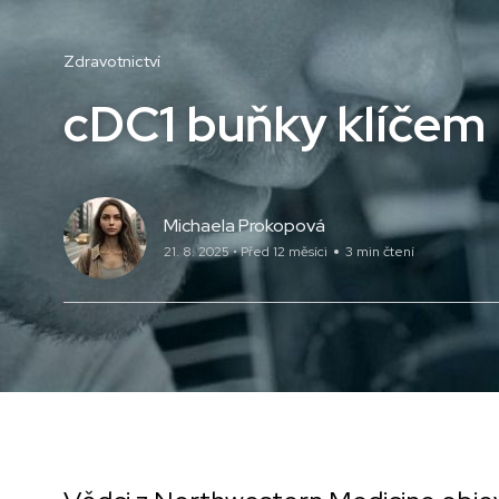
Zdravotnictví
cDC1 buňky klíčem 
Michaela Prokopová
21. 8. 2025 • Před 12 měsíci
3 min čtení