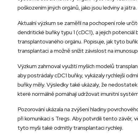
poškozením jiných orgánů, jako jsou ledviny a játra.
Aktualní výzkum se zaměřil na pochopení role urči
dendritické buňky typu 1 (cDC1), a jejich potenciál
transplantovaného orgánu. Popisuje, jak tyto buňk
transplantaci a možně snížit závislost na imunosu
Výzkum zahrnoval využití myších modelů transplant
aby postrádaly cDC1 buňky, vykázaly rychlejší odm
buňky měly. Výsledky také ukázaly, že nedostatek
které normálně pomáhají udržovat imunitní systé
Pozorování ukázala na zvýšení hladiny povrchové
při komunikaci s Tregs. Aby potvrdili tento závěr, 
tyto myši také odmítly transplantaci rychleji.