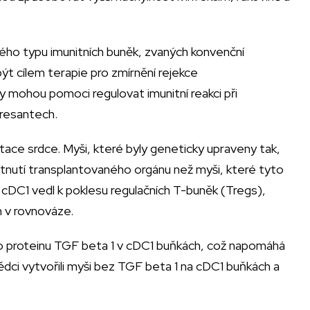
tého typu imunitních buněk, zvaných konvenční
 být cílem terapie pro zmírnění rejekce
y mohou pomoci regulovat imunitní reakci při
presantech.
ace srdce. Myši, které byly geneticky upraveny tak,
ítnutí transplantovaného orgánu než myši, které tyto
 cDC1 vedl k poklesu regulačních T-buněk (Tregs),
m v rovnováze.
ho proteinu TGF beta 1 v cDC1 buňkách, což napomáhá
vědci vytvořili myši bez TGF beta 1 na cDC1 buňkách a