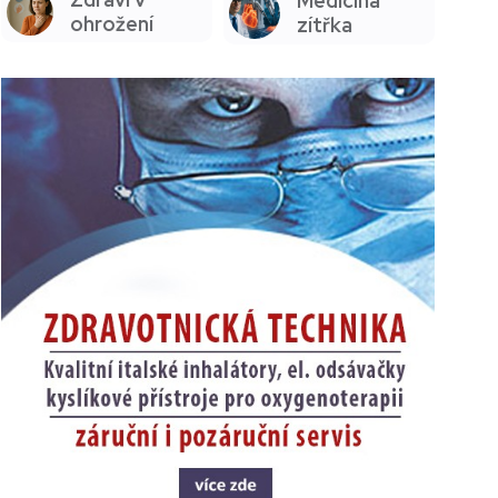
Medicína
ohrožení
zítřka