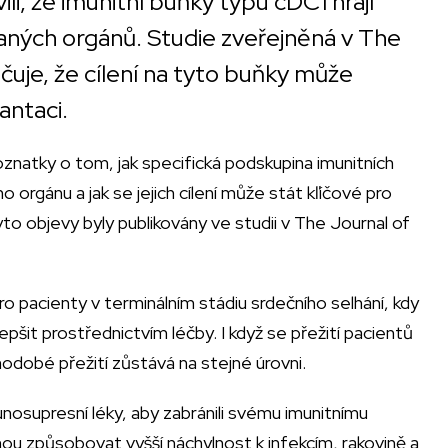
i, že imunitní buňky typu cDC1 hrají
ovaných orgánů. Studie zveřejněná v The
ačuje, že cílení na tyto buňky může
antaci.
oznatky o tom, jak specifická podskupina imunitních
 orgánu a jak se jejich cílení může stát kľíčové pro
to objevy byly publikovány ve studii v The Journal of
o pacienty v terminálním stádiu srdečního selhání, kdy
lepšit prostřednictvím léčby. I když se přežití pacientů
hodobé přežití zůstává na stejné úrovni.
unosupresní léky, aby zabránili svému imunitnímu
ou způsobovat vyšší náchylnost k infekcím, rakovině a