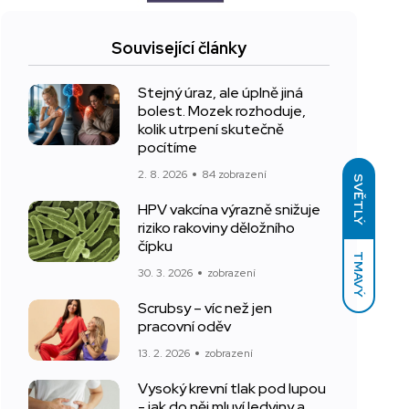
Související články
Stejný úraz, ale úplně jiná
bolest. Mozek rozhoduje,
kolik utrpení skutečně
pocítíme
2. 8. 2026
84 zobrazení
SVĚTLÝ
HPV vakcína výrazně snižuje
riziko rakoviny děložního
čípku
TMAVÝ
30. 3. 2026
zobrazení
Scrubsy – víc než jen
pracovní oděv
13. 2. 2026
zobrazení
Vysoký krevní tlak pod lupou
- jak do něj mluví ledviny a