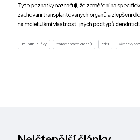
Tyto poznatky naznačují, že zaměření na specifick
zachování transplantovaných orgánů a zlepšení dl
na molekulární vlastnosti jiných podtypů dendritick
imunitní buňky
transplantace orgánů
cdc1
vědecký vý
Nejčtenější články