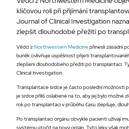
Vědci z Northwestern Medicine objevil
klíčovou roli při přijímání transplant
Journal of Clinical Investigation nazn
zlepšit dlouhodobé přežití po transpl
Vědci z
Northwestern Medicine
přinesli zásadní p
buněk ovlivňuje úspěšnost přijetí transplantovaného
zlepšení dlouhodobého přežití po transplantaci. Ty
Clinical Investigation.
Transplantace srdce je často poslední možností pr
je srdce příliš oslabené na to, aby jej bylo možné z
rok po transplantaci v průběhu času zlepšuje, dlou
Po transplantaci orgánu obvykle pacienti užívají im
systému útočit na nový orgán. Tyto léky však moh