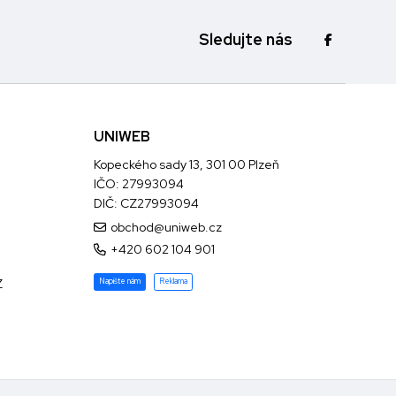
Sledujte nás
UNIWEB
Kopeckého sady 13, 301 00 Plzeň
IČO: 27993094
DIČ: CZ27993094
obchod@uniweb.cz
+420 602 104 901
Z
Napište nám
Reklama