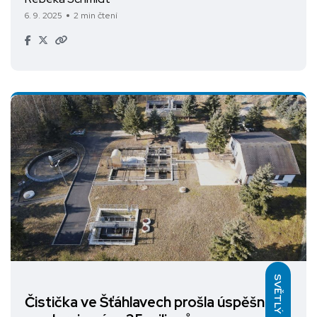
6. 9. 2025
2 min čtení
SVĚTLÝ
Čistička ve Šťáhlavech prošla úspěšnou