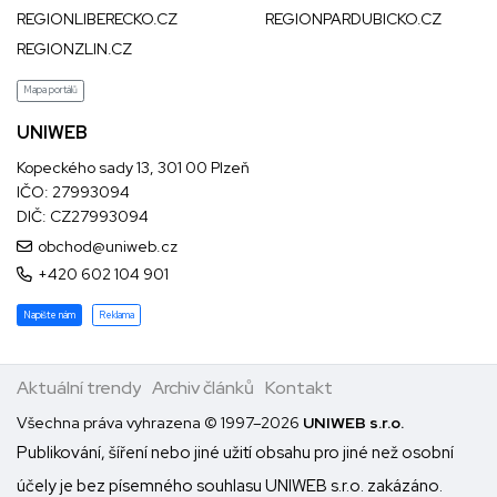
REGIONLIBERECKO.CZ
REGIONPARDUBICKO.CZ
REGIONZLIN.CZ
Mapa portálů
UNIWEB
Kopeckého sady 13, 301 00 Plzeň
IČO: 27993094
DIČ: CZ27993094
obchod@uniweb.cz
+420 602 104 901
Napište nám
Reklama
Aktuální trendy
Archiv článků
Kontakt
Všechna práva vyhrazena © 1997–2026
UNIWEB s.r.o.
Publikování, šíření nebo jiné užití obsahu pro jiné než osobní
účely je bez písemného souhlasu UNIWEB s.r.o. zakázáno.