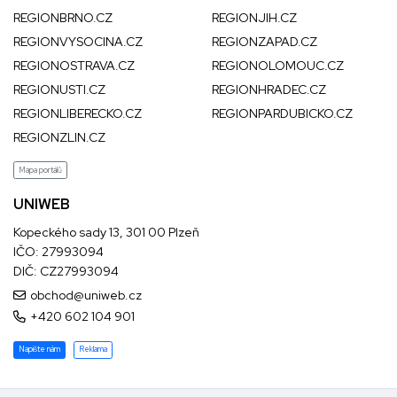
REGIONBRNO.CZ
REGIONJIH.CZ
REGIONVYSOCINA.CZ
REGIONZAPAD.CZ
REGIONOSTRAVA.CZ
REGIONOLOMOUC.CZ
REGIONUSTI.CZ
REGIONHRADEC.CZ
REGIONLIBERECKO.CZ
REGIONPARDUBICKO.CZ
REGIONZLIN.CZ
Mapa portálů
UNIWEB
Kopeckého sady 13, 301 00 Plzeň
IČO: 27993094
DIČ: CZ27993094
obchod@uniweb.cz
+420 602 104 901
Napište nám
Reklama