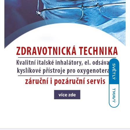
SVĚTLÝ
TMAVÝ