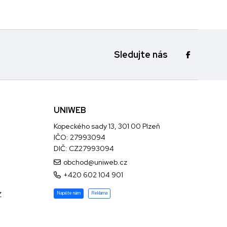
Sledujte nás
UNIWEB
Kopeckého sady 13, 301 00 Plzeň
IČO: 27993094
DIČ: CZ27993094
obchod@uniweb.cz
+420 602 104 901
Z
Napište nám
Reklama