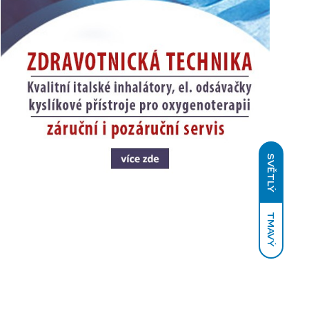
SVĚTLÝ
TMAVÝ