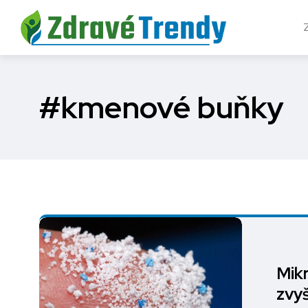
#kmenové buňky
Mikr
zvyš