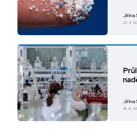
Jiřina
22. 9. 2
Prů
nadě
Jiřina
18. 8. 2