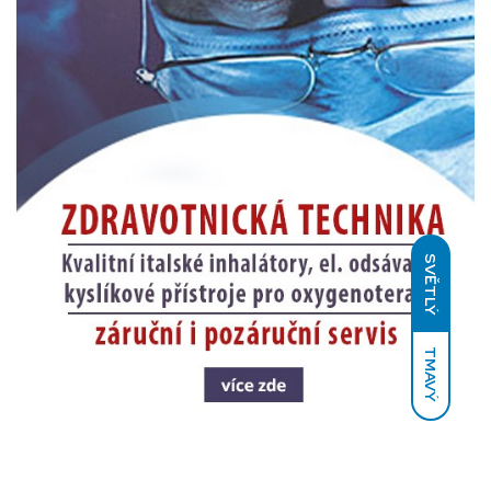
SVĚTLÝ
TMAVÝ