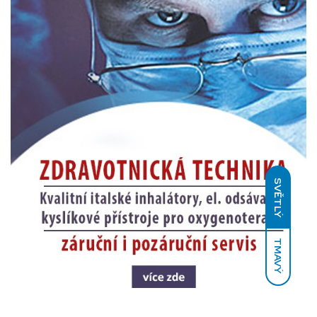
SVĚTLÝ
TMAVÝ