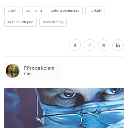
plzeň
techmania
zelená techmania
mokřady
snížené vstupné
zdravetrendy
Příroda kolem
nás