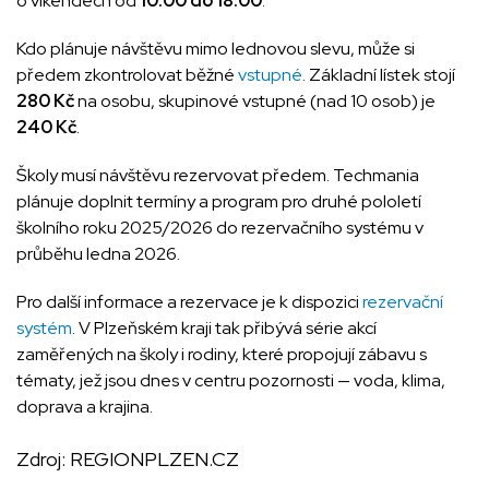
o víkendech od
10:00 do 18:00
.
Kdo plánuje návštěvu mimo lednovou slevu, může si
předem zkontrolovat běžné
vstupné
. Základní lístek stojí
280 Kč
na osobu, skupinové vstupné (nad 10 osob) je
240 Kč
.
Školy musí návštěvu rezervovat předem. Techmania
plánuje doplnit termíny a program pro druhé pololetí
školního roku 2025/2026 do rezervačního systému v
průběhu ledna 2026.
Pro další informace a rezervace je k dispozici
rezervační
systém
. V Plzeňském kraji tak přibývá série akcí
zaměřených na školy i rodiny, které propojují zábavu s
tématy, jež jsou dnes v centru pozornosti — voda, klima,
doprava a krajina.
Zdroj:
REGIONPLZEN.CZ