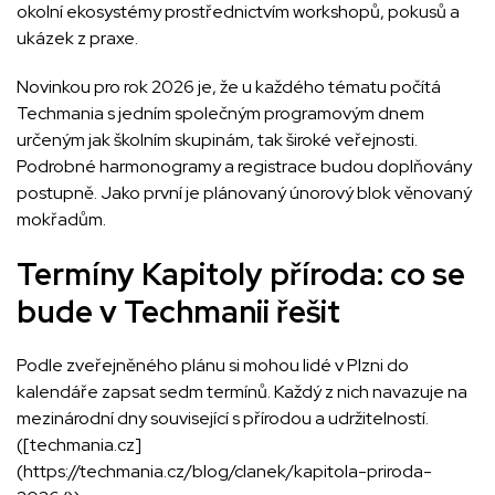
okolní ekosystémy prostřednictvím workshopů, pokusů a
ukázek z praxe.
Novinkou pro rok 2026 je, že u každého tématu počítá
Techmania s jedním společným programovým dnem
určeným jak školním skupinám, tak široké veřejnosti.
Podrobné harmonogramy a registrace budou doplňovány
postupně. Jako první je plánovaný únorový blok věnovaný
mokřadům.
Termíny Kapitoly příroda: co se
bude v Techmanii řešit
Podle zveřejněného plánu si mohou lidé v Plzni do
kalendáře zapsat sedm termínů. Každý z nich navazuje na
mezinárodní dny související s přírodou a udržitelností.
([techmania.cz]
(https://techmania.cz/blog/clanek/kapitola-priroda-