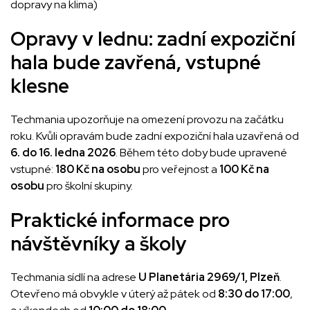
dopravy na klima)
Opravy v lednu: zadní expoziční
hala bude zavřená, vstupné
klesne
Techmania upozorňuje na omezení provozu na začátku
roku. Kvůli opravám bude zadní expoziční hala uzavřená od
6. do 16. ledna 2026
. Během této doby bude upravené
vstupné:
180 Kč na osobu
pro veřejnost a
100 Kč na
osobu
pro školní skupiny.
Praktické informace pro
návštěvníky a školy
Techmania sídlí na adrese
U Planetária 2969/1, Plzeň
.
Otevřeno má obvykle v úterý až pátek od
8:30 do 17:00
,