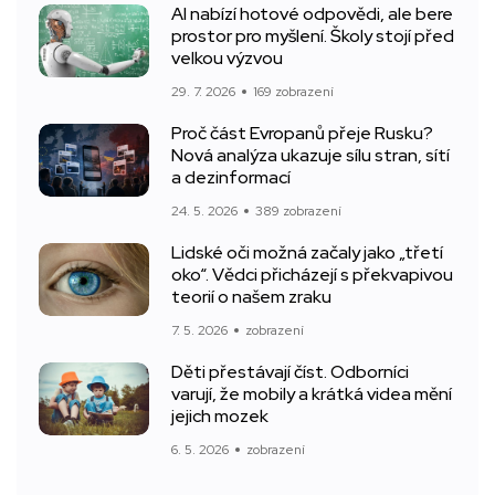
AI nabízí hotové odpovědi, ale bere
prostor pro myšlení. Školy stojí před
velkou výzvou
29. 7. 2026
169 zobrazení
Proč část Evropanů přeje Rusku?
Nová analýza ukazuje sílu stran, sítí
a dezinformací
24. 5. 2026
389 zobrazení
Lidské oči možná začaly jako „třetí
oko“. Vědci přicházejí s překvapivou
teorií o našem zraku
7. 5. 2026
zobrazení
Děti přestávají číst. Odborníci
varují, že mobily a krátká videa mění
jejich mozek
6. 5. 2026
zobrazení