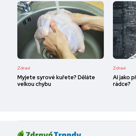
Zdraví
Zdraví
Myjete syrové kuřete? Děláte
AI jako 
velkou chybu
rádce?