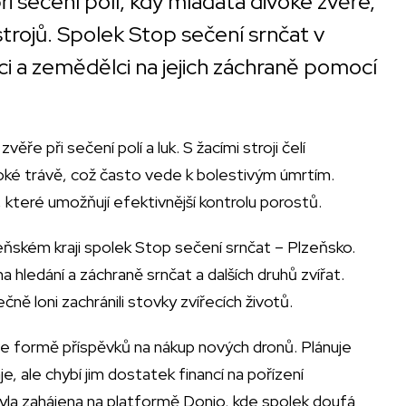
při sečení polí, kdy mláďata divoké zvěře,
 strojů. Spolek Stop sečení srnčat v
ci a zemědělci na jejich záchraně pomocí
ěře při sečení polí a luk. S žacími stroji čelí
soké trávě, což často vede k bolestivým úmrtím.
 které umožňují efektivnější kontrolu porostů.
ňském kraji spolek Stop sečení srnčat – Plzeňsko.
 hledání a záchraně srnčat a dalších druhů zvířat.
čně loni zachránili stovky zvířecích životů.
ve formě příspěvků na nákup nových dronů. Plánuje
je, ale chybí jim dostatek financí na pořízení
byla zahájena na platformě Donio, kde spolek doufá