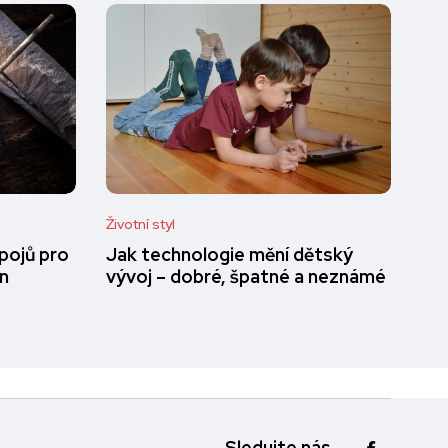
Životní styl
pojů pro
Jak technologie mění dětský
en
vývoj – dobré, špatné a neznámé
Sledujte nás