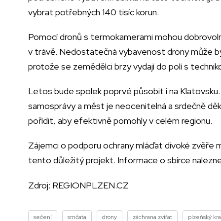
vybrat potřebných 140 tisíc korun.
Pomocí dronů s termokamerami mohou dobrovolní
v trávě. Nedostatečná vybavenost drony může být 
protože se zemědělci brzy vydají do polí s technik
Letos bude spolek poprvé působit i na Klatovsku.
samosprávy a měst je neocenitelná a srdečně děkuje 
pořídit, aby efektivně pomohly v celém regionu.
Zájemci o podporu ochrany mláďat divoké zvěře m
tento důležitý projekt. Informace o sbírce nale
Zdroj:
REGIONPLZEN.CZ
sečení
srnčata
drony
záchrana zvířat
plzeňský kra