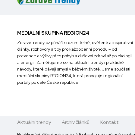
MEDIÁLNÍ SKUPINA REGION24
ZdraveTrendy.cz přináší srozumitelné, ověřené a inspirativní
články, rozhovory a tipy pro každodenní pohodu – od
prevence a výživy přes pohyb a duševní zdraví až po ekologii
a energii. Zaměřujeme se na aktuální trendy i praktické
návody, které dávají smysl v běžném životě. Jsme součástí
mediální skupiny
REGION24
, která propojuje regionální
portály po celé České republice.
Aktuální trendy
Archiv článků
Kontakt
Publikování, šíření nebo jiné užití obsahu pro jiné než oso