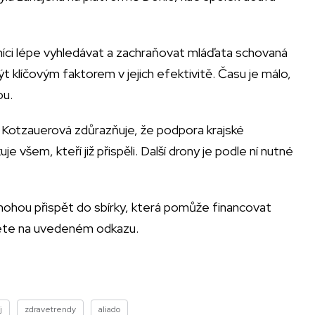
ci lépe vyhledávat a zachraňovat mláďata schovaná
klíčovým faktorem v jejich efektivitě. Času je málo,
ou.
 Kotzauerová zdůrazňuje, že podpora krajské
všem, kteří již přispěli. Další drony je podle ní nutné
ohou přispět do sbírky, která pomůže financovat
znete na uvedeném odkazu.
j
zdravetrendy
aliado