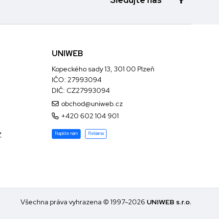
UNIWEB
Kopeckého sady 13, 301 00 Plzeň
IČO: 27993094
DIČ: CZ27993094
obchod@uniweb.cz
+420 602 104 901
Z
Napište nám
Reklama
Všechna práva vyhrazena © 1997–2026
UNIWEB s.r.o.