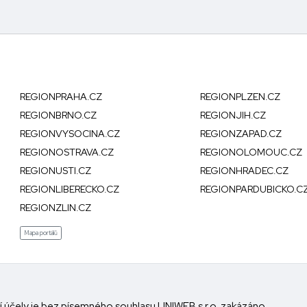
REGIONPRAHA.CZ
REGIONPLZEN.CZ
REGIONBRNO.CZ
REGIONJIH.CZ
REGIONVYSOCINA.CZ
REGIONZAPAD.CZ
REGIONOSTRAVA.CZ
REGIONOLOMOUC.CZ
REGIONUSTI.CZ
REGIONHRADEC.CZ
REGIONLIBERECKO.CZ
REGIONPARDUBICKO.C
REGIONZLIN.CZ
Mapa portálů
bní účely je bez písemného souhlasu UNIWEB s.r.o. zakázáno.