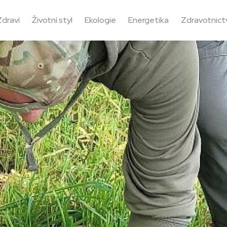
Zdraví
Životní styl
Ekologie
Energetika
Zdravotnictv