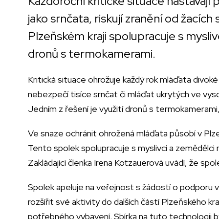
Každoroční kritické situace nastávají 
jako srnčata, riskují zranění od žacích
Plzeňském kraji spolupracuje s mysliv
dronů s termokamerami.
Kritická situace ohrožuje každý rok mláďata divoké zv
nebezpečí tisíce srnčat či mláďat ukrytých ve vy
Jedním z řešení je využití dronů s termokamerami,
Ve snaze ochránit ohrožená mláďata působí v Plze
Tento spolek spolupracuje s myslivci a zemědělci na
Zakládající členka Irena Kotzauerová uvádí, že spole
Spolek apeluje na veřejnost s žádostí o podporu 
rozšířit své aktivity do dalších částí Plzeňského kra
potřebného vybavení. Sbírka na tuto technologii 