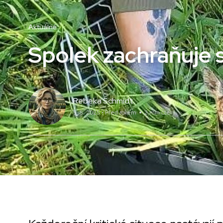
Aktuálně
Spolek zachraňuje 
Rebeka Schmidt
5. 5. 2025 • Před rokem
2 min čtení