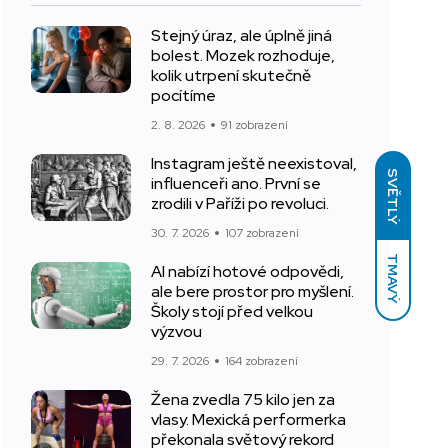
Stejný úraz, ale úplně jiná
bolest. Mozek rozhoduje,
kolik utrpení skutečně
pocítíme
2. 8. 2026
91 zobrazení
Instagram ještě neexistoval,
SVĚTLÝ
influenceři ano. První se
zrodili v Paříži po revoluci.
30. 7. 2026
107 zobrazení
TMAVÝ
AI nabízí hotové odpovědi,
ale bere prostor pro myšlení.
Školy stojí před velkou
výzvou
29. 7. 2026
164 zobrazení
Žena zvedla 75 kilo jen za
vlasy. Mexická performerka
překonala světový rekord