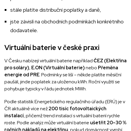
stále platíte distribuční poplatky a daně,
jste závislí na obchodních podmínkách konkrétního
dodavatele.
Virtuální baterie v české praxi
V Česku nabízejí virtuální baterie například
ČEZ (Elektřina
pro soláry)
,
E.ON (Virtuální baterie)
nebo
Přeměna
energie od PRE
. Podmínky se liší – někde platíte měsíční
paušál, jinde poplatek za uloženou kWh. Roční využití se
pohybuje typicky v řádu jednotek MWh.
Podle statistik Energetického regulačního úřadu (ERÚ) je v
ČR aktuálně více než
200 tisíc fotovoltaických
instalací
, přičemž trend instalací s virtuální baterií rychle
roste. Podle analýz může virtuální baterie
ušetřit 20–30 %
ročních nákladů na elektřinu
, pokud domácnost vyrobí