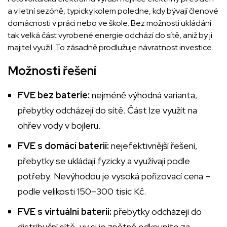
a v letní sezóně, typicky kolem poledne, kdy bývají členové
domácnosti v práci nebo ve škole. Bez možnosti ukládání
tak velká část vyrobené energie odchází do sítě, aniž by ji
majitel využil. To zásadně prodlužuje návratnost investice.
Možnosti řešení
FVE bez baterie:
nejméně výhodná varianta,
přebytky odcházejí do sítě. Část lze využít na
ohřev vody v bojleru.
FVE s domácí baterií:
nejefektivnější řešení,
přebytky se ukládají fyzicky a využívají podle
potřeby. Nevýhodou je vysoká pořizovací cena –
podle velikosti 150–300 tisíc Kč.
FVE s virtuální baterií:
přebytky odcházejí do
distribuční sítě, vy si je zpětně odkoupíte za