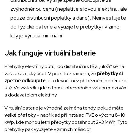
zvýhodněnou cenu (neplatíte silovou elektřinu, ale
pouze distribuční poplatky a daně). Neinvestujete
do fyzické baterie a využijete přebytky i v zimě,
kdy je výroba minimální.
Jak funguje virtuální baterie
Přebytky elektřiny putují do distribuční sítě a „uloží“ se na
váš zákaznický účet. V praxi to znamená, že
přebytky si
zpětně odkoupíte
, a to levněji než při běžném odběru ze
sítě. Ve výsledku jde o formu obchodního vztahu mezi vámi
a dodavatelem elektřiny.
Virtuální baterie je výhodná zejména tehdy, pokud máte
velké přetoky
– například při instalaci FVE o výkonu 8–10
kWp, kde mohou letní přebytky dosáhnout 2–3 MWh. Tyto
přebytky pak využijete v zimních měsících.