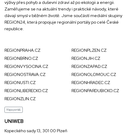
výživy přes pohyb a duševní zdraví až po ekologii a energii.
Zaměřujeme se na aktuální trendy i praktické návody, které
dávají smysl v běžném životě. Jsme součástí mediální skupiny
REGION24
, která propojuje regionální portály po celé České
republice.
REGIONPRAHA.CZ
REGIONPLZEN.CZ
REGIONBRNO.CZ
REGIONJIH.CZ
REGIONVYSOCINA.CZ
REGIONZAPAD.CZ
REGIONOSTRAVA.CZ
REGIONOLOMOUC.CZ
REGIONUSTI.CZ
REGIONHRADEC.CZ
REGIONLIBERECKO.CZ
REGIONPARDUBICKO.CZ
REGIONZLIN.CZ
Mapa portálů
UNIWEB
Kopeckého sady 13, 301 00 Plzeň