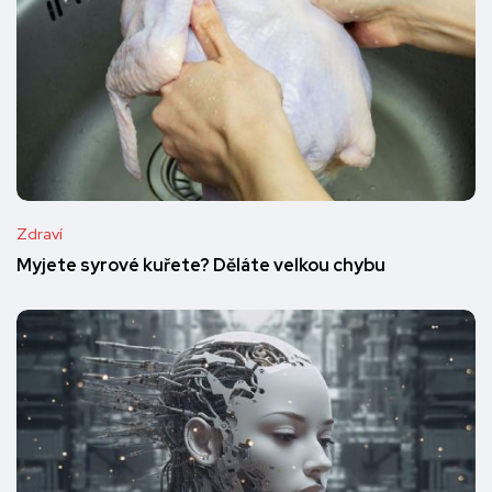
Zdraví
Myjete syrové kuřete? Děláte velkou chybu