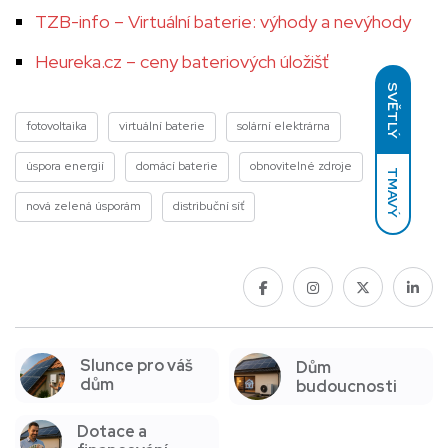
TZB-info – Virtuální baterie: výhody a nevýhody
Heureka.cz – ceny bateriových úložišť
SVĚTLÝ
fotovoltaika
virtuální baterie
solární elektrárna
úspora energií
domácí baterie
obnovitelné zdroje
TMAVÝ
nová zelená úsporám
distribuční síť
Slunce pro váš
Dům
dům
budoucnosti
Dotace a