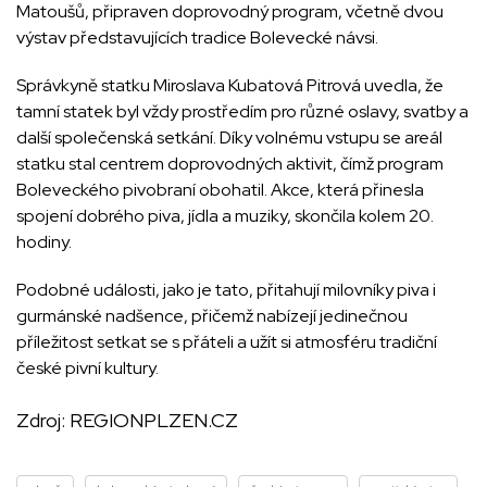
Matoušů, připraven doprovodný program, včetně dvou
výstav představujících tradice Bolevecké návsi.
Správkyně statku Miroslava Kubatová Pitrová uvedla, že
tamní statek byl vždy prostředím pro různé oslavy, svatby a
další společenská setkání. Díky volnému vstupu se areál
statku stal centrem doprovodných aktivit, čímž program
Boleveckého pivobraní obohatil. Akce, která přinesla
spojení dobrého piva, jídla a muziky, skončila kolem 20.
hodiny.
Podobné události, jako je tato, přitahují milovníky piva i
gurmánské nadšence, přičemž nabízejí jedinečnou
příležitost setkat se s přáteli a užít si atmosféru tradiční
české pivní kultury.
Zdroj:
REGIONPLZEN.CZ