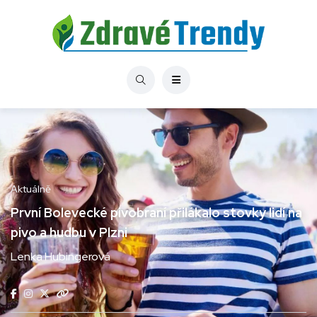
Aktuálně
První Bolevecké pivobraní přilákalo stovky lidí na
pivo a hudbu v Plzni
Lenka Hubingerová