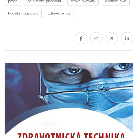
plzeň
bolevecké pivobraní
české pivovary
exotická piva
hudební doprovod
zdravetrendy