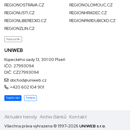
REGIONOSTRAVA.CZ
REGIONOLOMOUC.CZ
REGIONUSTI.CZ
REGIONHRADEC.CZ
REGIONLIBERECKO.CZ
REGIONPARDUBICKO.CZ
REGIONZLIN.CZ
Mapa portálů
UNIWEB
Kopeckého sady 13, 301 00 Plzeň
IČO: 27993094
DIČ: CZ27993094
obchod@uniweb.cz
+420 602 104 901
Napište nám
Reklama
Aktuální trendy
Archiv článků
Kontakt
Všechna práva vyhrazena © 1997–2026
UNIWEB s.r.o.