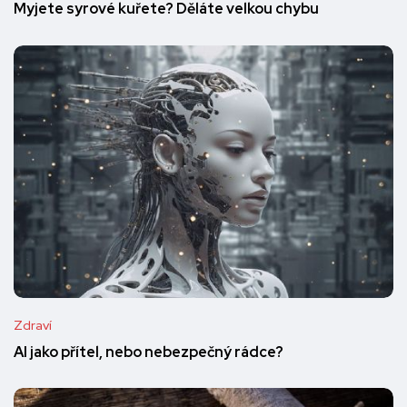
Myjete syrové kuřete? Děláte velkou chybu
Zdraví
AI jako přítel, nebo nebezpečný rádce?