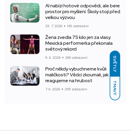
AI nabízí hotové odpovědi, ale bere
prostor pro myšlení. Školy stojí před
velkou výzvou
29. 7. 2026
145 zobrazení
Žena zvedla 75 kilo jen za vlasy.
Mexická performerka překonala
světový rekord
9. 6. 2026
269 zobrazení
SVĚTLÝ
Proč někdy vybuchneme kvůli
maličkosti? Vědci zkoumali, jak
reagujeme na hrubost
TMAVÝ
7. 6. 2026
299 zobrazení