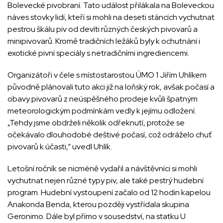
Bolevecké pivobraní. Tato událost přilákala na Boleveckou
náves stovky lidí, kteří si mohli na deseti stáncích vychutnat
pestrou škálu piv od devíti různých českých pivovarů a
minipivovarů. Kromě tradičních ležáků byly k ochutnání i
exotické pivní speciály s netradičními ingrediencemi.
Organizátoři v čele s místostarostou ÚMO 1 Jiřím Uhlíkem
původně plánovali tuto akci již na loňský rok, avšak počasí a
obavy pivovarů z neúspěšného prodeje kvůli špatným
meteorologickým podmínkám vedly k jejímu odložení.
„Tehdy jsme obdrželi několik odřeknutí, protože se
očekávalo dlouhodobé deštivé počasí, což odráželo chuť
pivovarů k účasti,“ uvedl Uhlík.
Letošní ročník se nicméně vydařil a návštěvníci si mohli
vychutnat nejen různé typy piv, ale také pestrý hudební
program. Hudební vystoupení začalo od 12 hodin kapelou
Anakonda Benda, kterou později vystřídala skupina
Geronimo. Dále byl přímo v sousedství, na statku U